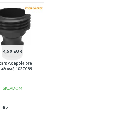
4,50 EUR
kars Adaptér pre
lažovač 1027089
SKLADOM
DO KOŠÍKA
 díly
Porovnať