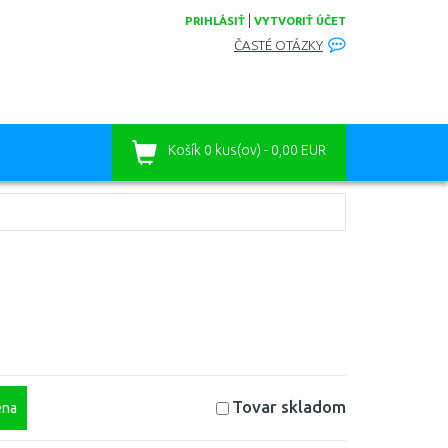
|
PRIHLÁSIŤ
VYTVORIŤ ÚČET
ČASTÉ OTÁZKY
Košík
0 kus(ov) - 0,00 EUR
Tovar skladom
na