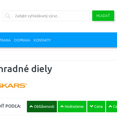
HĽADAŤ
TRANA
DOPRAVA
KONTAKTY
hradné diely
IŤ PODĽA:
Obľúbenosti
Hodnotenie
Cena
Ce