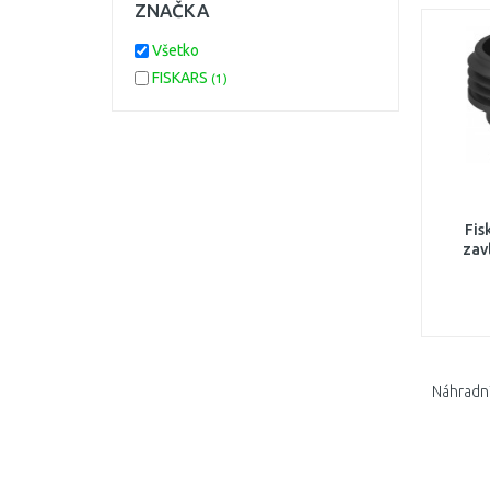
ZNAČKA
Všetko
FISKARS
(1)
Fis
zav
Náhradní