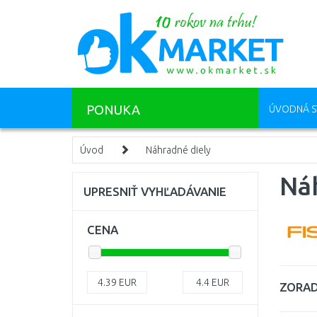
PONUKA
ÚVODNÁ S
Úvod
Náhradné diely
Ná
UPRESNIŤ VYHĽADÁVANIE
CENA
4.39
EUR
4.4
EUR
ZORAD