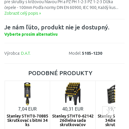
pre skrutky s krížovou hlavou PH a PZ PH 1-2-3 PZ 1-2-3 Dĺžka
čepele - 100mm Podľa normy DIN EN 60900, IEC 900, Každý kus...
Zobraziť celý popis »
Je nám ľúto, produkt nie je dostupný.
Vyberte prosím alternatívu
Výrobca:
D.A.T.
Model:
5105-1230
PODOBNÉ PRODUKTY
7,04 EUR
40,31 EUR
19,19 EUR
Stanley STHT0-70885
Stanley STHT0-62142
Stanley STHT0-
Skrutkovač s bitmi 34
26dielna sada
34dielna sa
ks
skrutkovačov
skrutkovačo