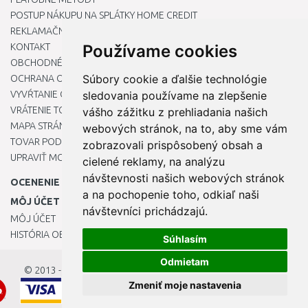
POSTUP NÁKUPU NA SPLÁTKY HOME CREDIT
REKLAMAČNÝ PORIADOK
KONTAKT
Používame cookies
OBCHODNÉ PODMIENKY
Súbory cookie a ďalšie technológie
OCHRANA OSOBNÝCH ÚDAJOV
VYVŔTANIE OTVORU DO DREZU PRE KUCHYNSKÚ BATÉRIU
sledovania používame na zlepšenie
VRÁTENIE TOVARU / REKLAMÁCIE
vášho zážitku z prehliadania našich
MAPA STRÁNOK
webových stránok, na to, aby sme vám
TOVAR PODĽA ZNAČIEK
zobrazovali prispôsobený obsah a
UPRAVIŤ MOJE PREDVOĽBY COOKIES
cielené reklamy, na analýzu
návštevnosti našich webových stránok
OCENENIE
a na pochopenie toho, odkiaľ naši
MÔJ ÚČET
návštevníci prichádzajú.
MÔJ ÚČET
HISTÓRIA OBJEDNÁVOK
Súhlasím
Odmietam
© 2013 - 2026
OKmarket.sk
Zmeniť moje nastavenia