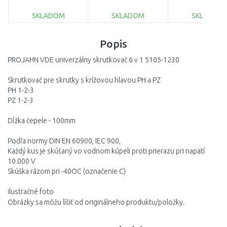
SKLADOM
SKLADOM
SKLADOM
DO KOŠÍKA
DO KOŠÍKA
DO KOŠÍ
Popis
Porovnať
Porovnať
Porovnať
PROJAHN VDE univerzálny skrutkovač 6 v 1 5105-1230
Skrutkovač pre skrutky s krížovou hlavou PH a PZ
PH 1-2-3
PZ 1-2-3
Dĺžka čepele - 100mm
Podľa normy DIN EN 60900, IEC 900,
Každý kus je skúšaný vo vodnom kúpeli proti prierazu pri napätí
10.000 V
Skúška rázom pri -40OC (označenie C)
ilustračné foto
Obrázky sa môžu líšiť od originálneho produktu/položky.