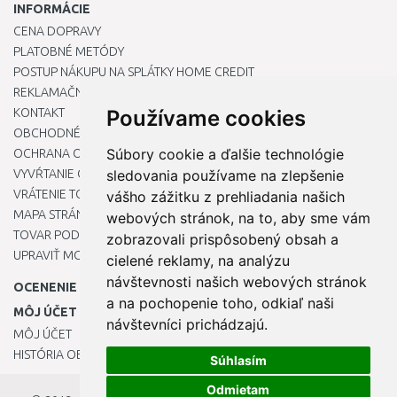
INFORMÁCIE
CENA DOPRAVY
PLATOBNÉ METÓDY
POSTUP NÁKUPU NA SPLÁTKY HOME CREDIT
REKLAMAČNÝ PORIADOK
KONTAKT
Používame cookies
OBCHODNÉ PODMIENKY
Súbory cookie a ďalšie technológie
OCHRANA OSOBNÝCH ÚDAJOV
VYVŔTANIE OTVORU DO DREZU PRE KUCHYNSKÚ BATÉRIU
sledovania používame na zlepšenie
VRÁTENIE TOVARU / REKLAMÁCIE
vášho zážitku z prehliadania našich
MAPA STRÁNOK
webových stránok, na to, aby sme vám
TOVAR PODĽA ZNAČIEK
zobrazovali prispôsobený obsah a
UPRAVIŤ MOJE PREDVOĽBY COOKIES
cielené reklamy, na analýzu
návštevnosti našich webových stránok
OCENENIE
a na pochopenie toho, odkiaľ naši
MÔJ ÚČET
návštevníci prichádzajú.
MÔJ ÚČET
HISTÓRIA OBJEDNÁVOK
Súhlasím
Odmietam