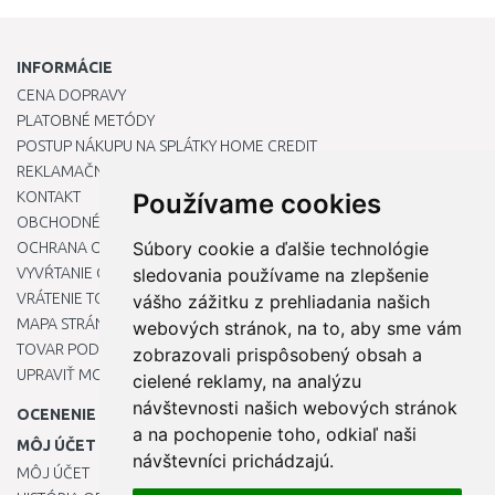
INFORMÁCIE
CENA DOPRAVY
PLATOBNÉ METÓDY
POSTUP NÁKUPU NA SPLÁTKY HOME CREDIT
REKLAMAČNÝ PORIADOK
KONTAKT
Používame cookies
OBCHODNÉ PODMIENKY
Súbory cookie a ďalšie technológie
OCHRANA OSOBNÝCH ÚDAJOV
VYVŔTANIE OTVORU DO DREZU PRE KUCHYNSKÚ BATÉRIU
sledovania používame na zlepšenie
VRÁTENIE TOVARU / REKLAMÁCIE
vášho zážitku z prehliadania našich
MAPA STRÁNOK
webových stránok, na to, aby sme vám
TOVAR PODĽA ZNAČIEK
zobrazovali prispôsobený obsah a
UPRAVIŤ MOJE PREDVOĽBY COOKIES
cielené reklamy, na analýzu
návštevnosti našich webových stránok
OCENENIE
a na pochopenie toho, odkiaľ naši
MÔJ ÚČET
návštevníci prichádzajú.
MÔJ ÚČET