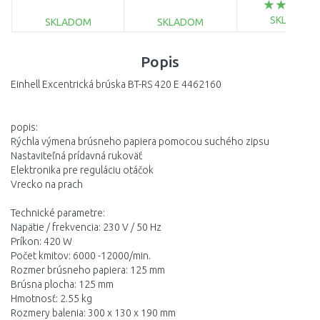
0601387500
SKLADOM
SKLADOM
SKLADOM
DO KOŠÍ
DO KOŠÍKA
DO KOŠÍKA
Popis
Porovnať
Porovnať
Porovnať
Einhell Excentrická brúska BT-RS 420 E 4462160
popis:
Rýchla výmena brúsneho papiera pomocou suchého zipsu
Nastaviteľná prídavná rukoväť
Elektronika pre reguláciu otáčok
Vrecko na prach
Technické parametre:
Napätie / frekvencia: 230 V / 50 Hz
Príkon: 420 W
Počet kmitov: 6000 -12000/min.
Rozmer brúsneho papiera: 125 mm
Brúsna plocha: 125 mm
Hmotnosť: 2.55 kg
Rozmery balenia: 300 x 130 x 190 mm