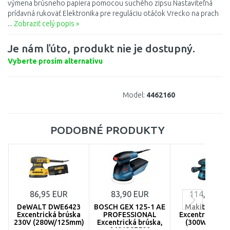
výmena brúsneho papiera pomocou suchého zipsu Nastaviteľná
prídavná rukoväť Elektronika pre reguláciu otáčok Vrecko na prach
...
Zobraziť celý popis »
Je nám ľúto, produkt nie je dostupný.
Vyberte prosím alternatívu
Model:
4462160
PODOBNÉ PRODUKTY
86,95 EUR
83,90 EUR
114,45 EU
DeWALT DWE6423
BOSCH GEX 125-1 AE
Makita BO50
Excentrická brúska
PROFESSIONAL
Excentrická br
230V (280W/125mm)
Excentrická brúska,
(300W/125m