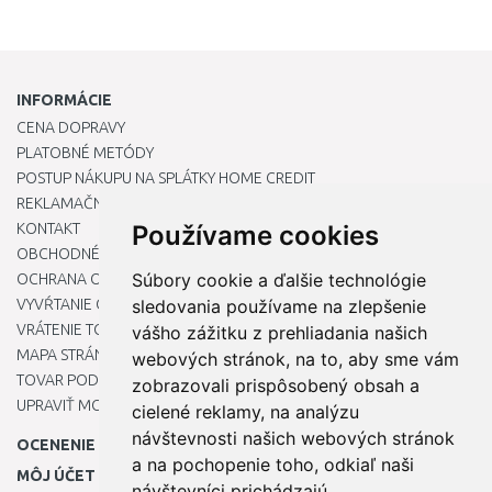
INFORMÁCIE
CENA DOPRAVY
PLATOBNÉ METÓDY
POSTUP NÁKUPU NA SPLÁTKY HOME CREDIT
REKLAMAČNÝ PORIADOK
KONTAKT
Používame cookies
OBCHODNÉ PODMIENKY
Súbory cookie a ďalšie technológie
OCHRANA OSOBNÝCH ÚDAJOV
VYVŔTANIE OTVORU DO DREZU PRE KUCHYNSKÚ BATÉRIU
sledovania používame na zlepšenie
VRÁTENIE TOVARU / REKLAMÁCIE
vášho zážitku z prehliadania našich
MAPA STRÁNOK
webových stránok, na to, aby sme vám
TOVAR PODĽA ZNAČIEK
zobrazovali prispôsobený obsah a
UPRAVIŤ MOJE PREDVOĽBY COOKIES
cielené reklamy, na analýzu
návštevnosti našich webových stránok
OCENENIE
a na pochopenie toho, odkiaľ naši
MÔJ ÚČET
návštevníci prichádzajú.