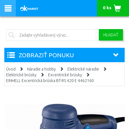
0 ks
HĽADAŤ
ZOBRAZIŤ PONUKU
Úvod
Náradie a hobby
Elektrické náradie
Elektrické brúsky
Excentrické brúsky
EINHELL Excentrická brúska BT-RS 420 E 4462160