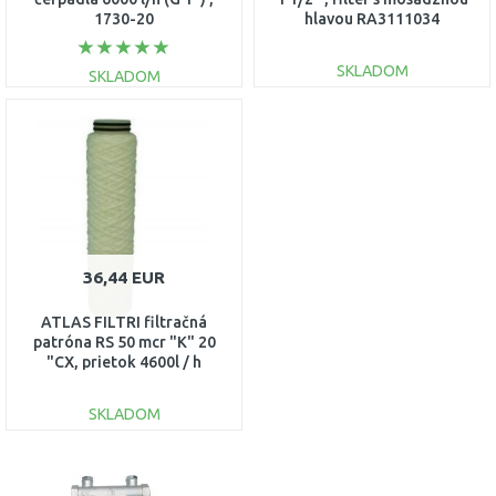
1730-20
hlavou RA3111034
SKLADOM
SKLADOM
DO KOŠÍKA
DO KOŠÍKA
Porovnať
Porovnať
36,44 EUR
ATLAS FILTRI filtračná
patróna RS 50 mcr "K" 20
"CX, prietok 4600l / h
RA5027314
SKLADOM
DO KOŠÍKA