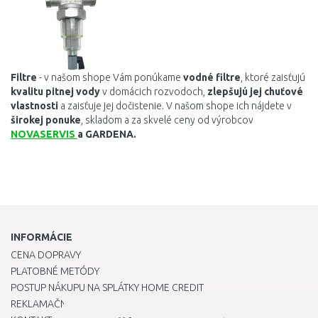
Porovnať
Filtre
- v našom shope Vám ponúkame
v
odné
filtre
, ktoré
zaisťujú
kvalitu
pitnej
vody
v
domácich
rozvodoch
,
zlepšujú
jej
chuťové
vlastnosti
a
zaisťuje jej
dočistenie
. V našom shope ich nájdete v
širokej ponuke
, skladom a za skvelé ceny od výrobcov
NOVASERVIS
a GARDENA.
INFORMÁCIE
CENA DOPRAVY
PLATOBNÉ METÓDY
POSTUP NÁKUPU NA SPLÁTKY HOME CREDIT
REKLAMAČNÝ PORIADOK