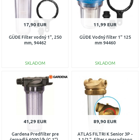
17,90 EUR
11,99 EUR
GÜDE Filter vodný 1", 250
GÜDE Vodný filter 1" 125
mm, 94462
mm 94460
SKLADOM
SKLADOM
DO KOŠÍKA
DO KOŠÍKA
Porovnať
Porovnať
41,29 EUR
89,90 EUR
Gardena Predfilter pre
ATLAS FILTRI K Senior 3P -
čerpadlá 6000 l/h (G 1") ,
1 1/2 ", filter s mosadznou