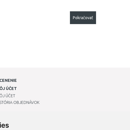
Pokračovať
CENENIE
ÔJ ÚČET
ÔJ ÚČET
ISTÓRIA OBJEDNÁVOK
ies