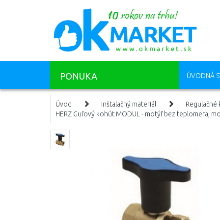
PONUKA
ÚVODNÁ S
Úvod
Inštalačný materiál
Regulačné k
HERZ Guľový kohút MODUL - motýľ bez teplomera, mod