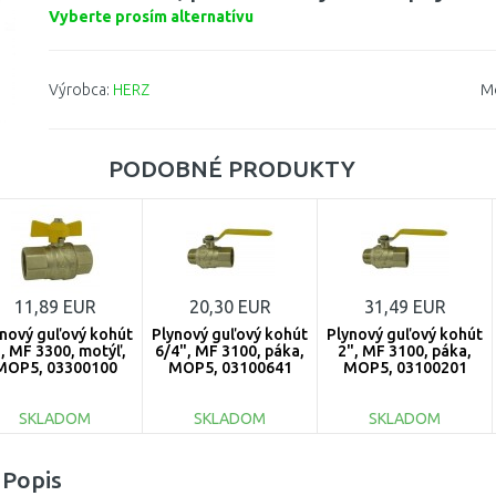
Vyberte prosím alternatívu
Výrobca:
HERZ
M
PODOBNÉ PRODUKTY
11,89 EUR
20,30 EUR
31,49 EUR
ynový guľový kohút
Plynový guľový kohút
Plynový guľový kohút
, MF 3300, motýľ,
6/4", MF 3100, páka,
2", MF 3100, páka,
MOP5, 03300100
MOP5, 03100641
MOP5, 03100201
SKLADOM
SKLADOM
SKLADOM
DO KOŠÍKA
DO KOŠÍKA
DO KOŠÍKA
Popis
Porovnať
Porovnať
Porovnať