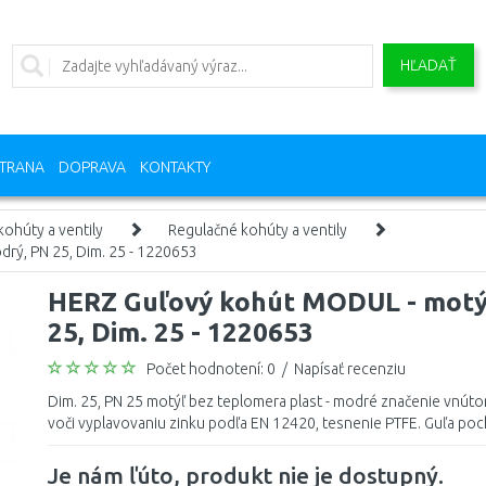
HĽADAŤ
TRANA
DOPRAVA
KONTAKTY
ohúty a ventily
Regulačné kohúty a ventily
rý, PN 25, Dim. 25 - 1220653
HERZ Guľový kohút MODUL - motýľ
25, Dim. 25 - 1220653
Počet hodnotení: 0
/
Napísať recenziu
Dim. 25, PN 25 motýľ bez teplomera plast - modré značenie vnúto
voči vyplavovaniu zinku podľa EN 12420, tesnenie PTFE. Guľa po
Je nám ľúto, produkt nie je dostupný.