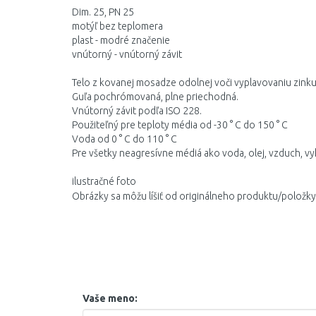
Dim. 25, PN 25
motýľ bez teplomera
plast - modré značenie
vnútorný - vnútorný závit
Telo z kovanej mosadze odolnej voči vyplavovaniu zink
Guľa pochrómovaná, plne priechodná.
Vnútorný závit podľa ISO 228.
Použiteľný pre teploty média od -30 ° C do 150 ° C
Voda od 0 ° C do 110 ° C
Pre všetky neagresívne médiá ako voda, olej, vzduch, vyk
ilustračné foto
Obrázky sa môžu líšiť od originálneho produktu/položky
Vaše meno: