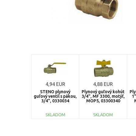
4,94 EUR
4,88 EUR
STENO plynový
Plynový guľový kohút
Pl
guľový ventil s pákou,
3/4", MF 3300, motýľ,
1"
3/4", 0330034
MOP5, 03300340
SKLADOM
SKLADOM
DO KOŠÍKA
DO KOŠÍKA
Porovnať
Porovnať