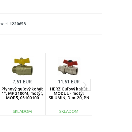
odel:
1220653
7,61 EUR
11,61 EUR
5,47 EUR
Plynový guľový kohút
HERZ Guľový kohút
HERZ Guľový kohú
1", MF 3100M, motýľ,
MODUL - motýľ
PLYN - bezpečnost
MOP5, 03100100
SILUMIN, Dim. 20, PN
uzáver, vonkajšie
16 - 1221112
závity, DN 10,
1236200
SKLADOM
SKLADOM
SKLADOM
DO KOŠÍKA
DO KOŠÍKA
DO KOŠÍKA
Porovnať
Porovnať
Porovnať