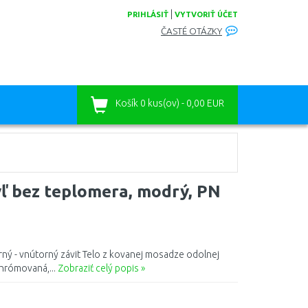
|
PRIHLÁSIŤ
VYTVORIŤ ÚČET
ČASTÉ OTÁZKY
Košík
0 kus(ov) - 0,00 EUR
 bez teplomera, modrý, PN
rný - vnútorný závit Telo z kovanej mosadze odolnej
chrómovaná,...
Zobraziť celý popis »