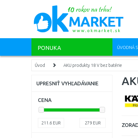
PONUKA
ÚVODNÁ S
Úvod
AKU produkty 18 V bez batérie
AKU
UPRESNIŤ VYHĽADÁVANIE
CENA
211.6
EUR
279
EUR
ZORAD