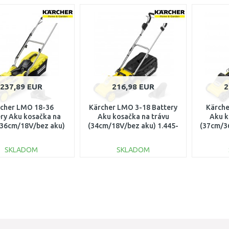
237,89 EUR
216,98 EUR
2
cher LMO 18-36
Kärcher LMO 3-18 Battery
Kärche
ry Aku kosačka na
Aku kosačka na trávu
Aku k
(36cm/18V/bez aku)
(34cm/18V/bez aku) 1.445-
(37cm/3
1.444-420.0
410.0
SKLADOM
SKLADOM
DO KOŠÍKA
DO KOŠÍKA
Porovnať
Porovnať