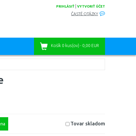
|
PRIHLÁSIŤ
VYTVORIŤ ÚČET
ČASTÉ OTÁZKY
Košík
0 kus(ov) - 0,00 EUR
e
Tovar skladom
na