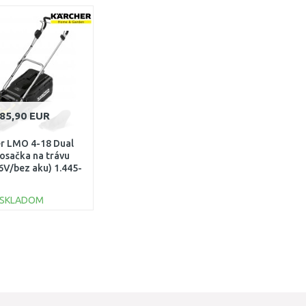
85,90 EUR
r LMO 4-18 Dual
osačka na trávu
6V/bez aku) 1.445-
420.0
SKLADOM
DO KOŠÍKA
Porovnať