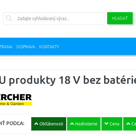
HĽADAŤ
TRANA
DOPRAVA
KONTAKTY
 produkty 18 V bez batéri
IŤ PODĽA:
Obľúbenosti
Hodnotenie
Cena
Ce