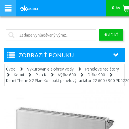
0 ks
HĽADAŤ
ZOBRAZIŤ PONUKU
Úvod
Vykurovanie a ohrev vody
Panelové radiátory
Kermi
Plan-K
Výška 600
Dĺžka 900
Kermi Therm X2 Plan-Kompakt panelový radiátor 22 600 / 900 PK022