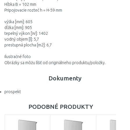
Hĺbka B = 102 mm
Pripojovacie rozteč h = H-59 mm
výška [mm]: 605
dĺžka [mm]: 905
tepelný výkon [W]: 1402
vodný objem [l]: 5,7
prestupná plocha [m2]: 6,7
ilustračné foto
Obrázky sa môžu líšiť od originálneho produktu/položky.
Dokumenty
prospekt
PODOBNÉ PRODUKTY