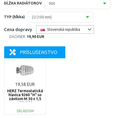
300
DĹŽKA RADIÁTOROV
900
400
400
TYP (hĺbka)
22 (100 mm)
500
500
10 (61 mm)
Cena dopravy
Slovenská republika
559
600
DACHSER:
19,90 EUR
11 (61 mm)
600
700
21=12 (64 mm)
PRÍSLUŠENSTVO
900
800
22 (100 mm)
959
900
33 (155 mm)
1000
19,58 EUR
1100
HERZ Termostatická
hlavica 9260 "H" so
závitom M 30 x 1,5
1200
1926098
SKLADOM
1400