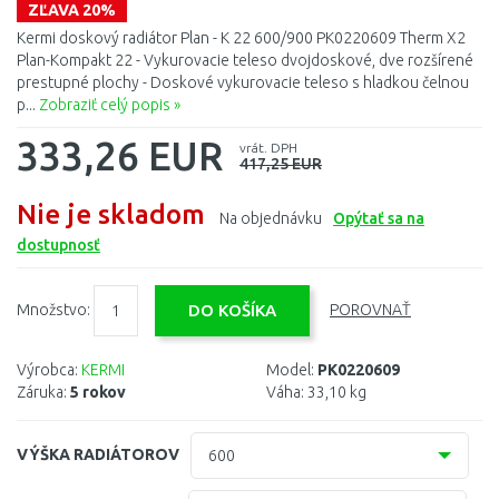
ZĽAVA 20%
Kermi doskový radiátor Plan - K 22 600/900 PK0220609 Therm X2
Plan-Kompakt 22 - Vykurovacie teleso dvojdoskové, dve rozšírené
prestupné plochy - Doskové vykurovacie teleso s hladkou čelnou
p...
Zobraziť celý popis »
333,26 EUR
vrát. DPH
417,25 EUR
Nie je skladom
Na objednávku
Opýtať sa na
dostupnosť
Množstvo:
POROVNAŤ
Výrobca:
KERMI
Model:
PK0220609
Záruka:
5 rokov
Váha:
33,10 kg
VÝŠKA RADIÁTOROV
600