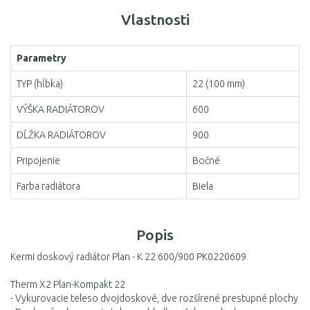
DO KOŠÍKA
1600
Vlastnosti
Porovnať
1800
Parametry
2000
TYP (hĺbka)
22 (100 mm)
2300
VÝŠKA RADIÁTOROV
600
2600
DĹŽKA RADIÁTOROV
900
3000
Pripojenie
Bočné
Farba radiátora
Biela
Popis
Kermi doskový radiátor Plan - K 22 600/900 PK0220609
Therm X2 Plan-Kompakt 22
- Vykurovacie teleso dvojdoskové, dve rozšírené prestupné plochy