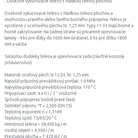
- Doskové vykurovacie teleso s hladkou čelnou plochou
Doskové vykurovacie teleso s hladkou čelnou plochou a
možnosťou pravého alebo ľavého bočného pripojenia. Teleso je
vyrobené z oceľového plechu hr. 1,25 mm. Typy 11-33 majú bočné a
horné zakrytovanie. Na zadnej strane sú privarené upevňovacie
lamely - 4 ks pre dĺžky do 1600 mm (vrátane), 6 ks pre dĺžku 1800
mm a väčšia.
Súčasťou dodávky telesa je upevňovacia sada (závrtné konzoly
príslušenstvo).
Materiál: oceľový plech St 12.03, hr. 1,25 mm
Najvyšší prípustný prevádzkový pretlak: 1.0 MPa
Najvyššia prípustná prevádzková teplota: 110 ° C
Pripojovací závit: 4 x G1 / 2 '' vnútorné
Spôsob pripojenia: bočné pravé ľavej
Súčiniteľ odporu: ?T = 2,500 (DN 15)
Teplotný exponent n = 1,3189
Teplotný spád: 75/65/20 ° C
Hmotnosť telesa = 38,400 kg / m
Vodný objem = 6,300 l / m
Prestupný plocha = 7,420 m2 / m