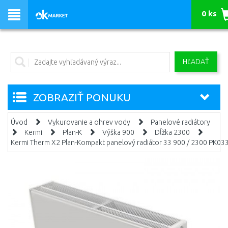
0 ks
HĽADAŤ
ZOBRAZIŤ PONUKU
Úvod
Vykurovanie a ohrev vody
Panelové radiátory
Kermi
Plan-K
Výška 900
Dĺžka 2300
Kermi Therm X2 Plan-Kompakt panelový radiátor 33 900 / 2300 PK0