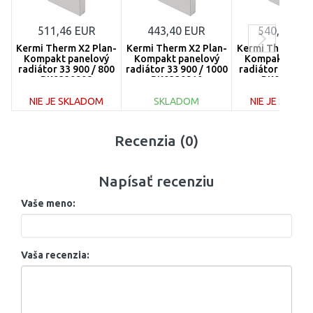
511,46 EUR
443,40 EUR
540,01 EU
Kermi Therm X2 Plan-
Kermi Therm X2 Plan-
Kermi Therm X2 
Kompakt panelový
Kompakt panelový
Kompakt pane
radiátor 33 900 / 800
radiátor 33 900 / 1000
radiátor 33 900 
PK0330908
PK0330910
PK0330909
NIE JE SKLADOM
SKLADOM
NIE JE SKLA
DO KOŠÍKA
DO KOŠÍKA
DO KOŠÍ
Recenzia (0)
Porovnať
Porovnať
Porovnať
Napísať recenziu
Vaše meno:
Vaša recenzia: