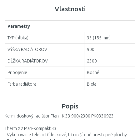
DO KOŠÍKA
1600
Vlastnosti
Porovnať
1800
Parametry
2000
TYP (hĺbka)
33 (155 mm)
2300
VÝŠKA RADIÁTOROV
900
2600
DĹŽKA RADIÁTOROV
2300
3000
Pripojenie
Bočné
Farba radiátora
Biela
Popis
Kermi doskový radiátor Plan - K 33 900/2300 PK0330923
Therm X2 Plan-Kompakt 33
- Vykurovacie teleso třídeskové, tri rozšírené prestupné plochy