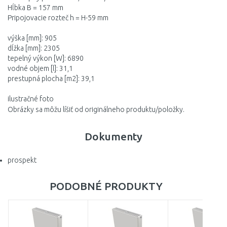
Hĺbka B = 157 mm
Pripojovacie rozteč h = H-59 mm
výška [mm]: 905
dĺžka [mm]: 2305
tepelný výkon [W]: 6890
vodné objem [l]: 31,1
prestupná plocha [m2]: 39,1
ilustračné foto
Obrázky sa môžu líšiť od originálneho produktu/položky.
Dokumenty
prospekt
PODOBNÉ PRODUKTY