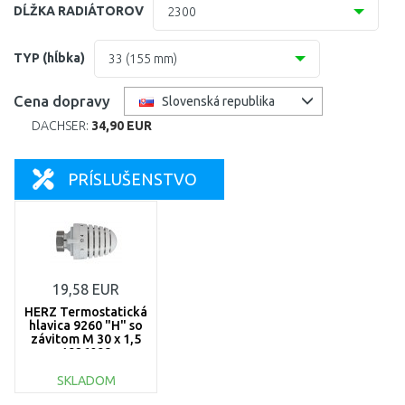
300
DĹŽKA RADIÁTOROV
2300
400
400
TYP (hĺbka)
33 (155 mm)
500
500
10 (61 mm)
Cena dopravy
Slovenská republika
559
600
DACHSER:
34,90 EUR
11 (61 mm)
600
700
21=12 (64 mm)
PRÍSLUŠENSTVO
900
800
22 (100 mm)
959
900
33 (155 mm)
1000
19,58 EUR
1100
HERZ Termostatická
hlavica 9260 "H" so
závitom M 30 x 1,5
1200
1926098
SKLADOM
1400