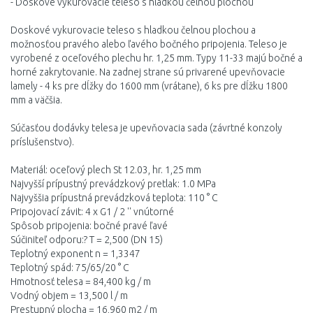
- Doskové vykurovacie teleso s hladkou čelnou plochou
Doskové vykurovacie teleso s hladkou čelnou plochou a
možnosťou pravého alebo ľavého bočného pripojenia. Teleso je
vyrobené z oceľového plechu hr. 1,25 mm. Typy 11-33 majú bočné a
horné zakrytovanie. Na zadnej strane sú privarené upevňovacie
lamely - 4 ks pre dĺžky do 1600 mm (vrátane), 6 ks pre dĺžku 1800
mm a väčšia.
Súčasťou dodávky telesa je upevňovacia sada (závrtné konzoly
príslušenstvo).
Materiál: oceľový plech St 12.03, hr. 1,25 mm
Najvyšší prípustný prevádzkový pretlak: 1.0 MPa
Najvyššia prípustná prevádzková teplota: 110 ° C
Pripojovací závit: 4 x G1 / 2 '' vnútorné
Spôsob pripojenia: bočné pravé ľavé
Súčiniteľ odporu:? T = 2,500 (DN 15)
Teplotný exponent n = 1,3347
Teplotný spád: 75/65/20 ° C
Hmotnosť telesa = 84,400 kg / m
Vodný objem = 13,500 l / m
Prestupný plocha = 16,960 m2 / m