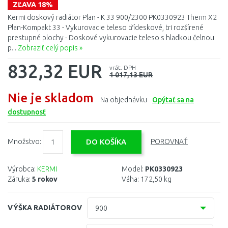
ZĽAVA 18%
Kermi doskový radiátor Plan - K 33 900/2300 PK0330923 Therm X2
Plan-Kompakt 33 - Vykurovacie teleso třídeskové, tri rozšírené
prestupné plochy - Doskové vykurovacie teleso s hladkou čelnou
p...
Zobraziť celý popis »
832,32 EUR
vrát. DPH
1 017,13 EUR
Nie je skladom
Na objednávku
Opýtať sa na
dostupnosť
Množstvo:
POROVNAŤ
Výrobca:
KERMI
Model:
PK0330923
Záruka:
5 rokov
Váha:
172,50 kg
VÝŠKA RADIÁTOROV
900