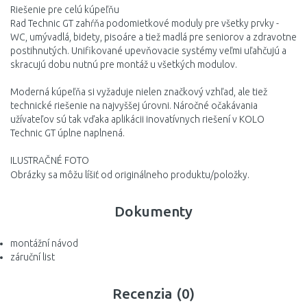
Riešenie pre celú kúpeľňu
Rad Technic GT zahŕňa podomietkové moduly pre všetky prvky -
WC, umývadlá, bidety, pisoáre a tiež madlá pre seniorov a zdravotne
postihnutých. Unifikované upevňovacie systémy veľmi uľahčujú a
skracujú dobu nutnú pre montáž u všetkých modulov.
Moderná kúpeľňa si vyžaduje nielen značkový vzhľad, ale tiež
technické riešenie na najvyššej úrovni. Náročné očakávania
užívateľov sú tak vďaka aplikácii inovatívnych riešení v KOLO
Technic GT úplne naplnená.
ILUSTRAČNÉ FOTO
Obrázky sa môžu líšiť od originálneho produktu/položky.
Dokumenty
montážní návod
záruční list
Recenzia (0)