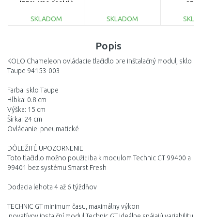
(750W/20 000l/h)
2761-20
9044-20
SKLADOM
SKLADOM
SKLADOM
DO KOŠÍKA
DO KOŠÍKA
DO KOŠÍ
Popis
Porovnať
Porovnať
Porovnať
KOLO Chameleon ovládacie tlačidlo pre inštalačný modul, sklo
Taupe 94153-003
Farba: sklo Taupe
Hĺbka: 0.8 cm
Výška: 15 cm
Šírka: 24 cm
Ovládanie: pneumatické
DÔLEŽITÉ UPOZORNENIE
Toto tlačidlo možno použiť iba k modulom Technic GT 99400 a
99401 bez systému Smarst Fresh
Dodacia lehota 4 až 6 týždňov
TECHNIC GT minimum času, maximálny výkon
Inovatívny instalční modul Technic GT ideálne spájajú variabilitu