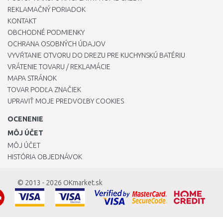
REKLAMAČNÝ PORIADOK
KONTAKT
OBCHODNÉ PODMIENKY
OCHRANA OSOBNÝCH ÚDAJOV
VYVŔTANIE OTVORU DO DREZU PRE KUCHYNSKÚ BATÉRIU
VRÁTENIE TOVARU / REKLAMÁCIE
MAPA STRÁNOK
TOVAR PODĽA ZNAČIEK
UPRAVIŤ MOJE PREDVOĽBY COOKIES
OCENENIE
MÔJ ÚČET
MÔJ ÚČET
HISTÓRIA OBJEDNÁVOK
© 2013 - 2026
OKmarket.sk