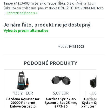
Taupe 94153-003 Farba: sklo Taupe Hĺbka: 0.8 cm Výška: 15 cm
Šírka: 24 cm Ovládanie: pneumatické DÔLEŽITÉ UPOZORNENIE Toto
...
Zobraziť celý popis »
Je nám ľúto, produkt nie je dostupný.
Vyberte prosím alternatívu
Model:
94153003
PODOBNÉ PRODUKTY
133,21 EUR
5,09 EUR
3,83 EUR
Gardena Aquasensor
Gardena Sprinkler-
Gardena Sprink
20000 Ponorné
System L-kus 25 mm,
System Spojka 
kalové čerpadlo
2773-20
x vnútorný závit 