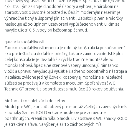
Inovatívny vypúšťací ventil umožňuje výber splachovanie 6/3 alebo
4/2 litra. Tým zaisťuje dlhodobé úspory a vyhovuje nárokom na
starostlivosť o životné prostredie. Ďalším moderným riešením je
výnimočne tichý a úsporný plniaci ventil. Začiatok plnenie nádržky
nasleduje až po úplnom uzatvorení vypúšťacieho ventilu, čím sa
navyše ušetrí 0,5 l vody pri každom spláchnutí.
garancia spoľahlivosti
Zárukou spoľahlivosti modulu je odolný konštrukcia prispôsobená
ako pre inštaláciu do ľahkej priečky, tak pre zamurovanie. Isté plus
celej konštrukcie je tiež ľahká a rýchla tradičné montáž alebo
montáž rohová. Špeciálne stenové vzpery umožňujú rám ľahko
vložiť a upraviť, nevyžadujú využitie žiadneho osobitného nástroja a
inštaláciu zvládne jediný človek. Rozpery aj montážne a inštalačné
súčasti sa predávajú v komplete s modulom. Spoľahlivosť WC
Technic GT preveril a potvrdil test simulujúce 20 rokov používania.
Možnosti kompletizácia do setov
Modul pre WC je prispôsobený pre montáž všetkých závesných mís
z ponuky Sanitec KOLO vrátane modelov pre zdravotne
postihnutých. Prémií za nákup modulu v zostave s WC značky KOLO
je atraktívna zľava. Na výber je až 16 záchodových mís.