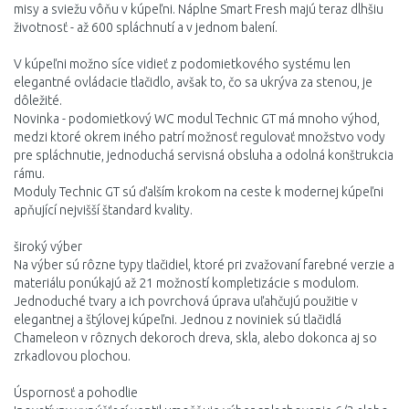
misy a sviežu vôňu v kúpeľni. Náplne Smart Fresh majú teraz dlhšiu
životnosť - až 600 spláchnutí a v jednom balení.
V kúpeľni možno síce vidieť z podomietkového systému len
elegantné ovládacie tlačidlo, avšak to, čo sa ukrýva za stenou, je
dôležité.
Novinka - podomietkový WC modul Technic GT má mnoho výhod,
medzi ktoré okrem iného patrí možnosť regulovať množstvo vody
pre spláchnutie, jednoduchá servisná obsluha a odolná konštrukcia
rámu.
Moduly Technic GT sú ďalším krokom na ceste k modernej kúpeľni
apňující nejvišší štandard kvality.
široký výber
Na výber sú rôzne typy tlačidiel, ktoré pri zvažovaní farebné verzie a
materiálu ponúkajú až 21 možností kompletizácie s modulom.
Jednoduché tvary a ich povrchová úprava uľahčujú použitie v
elegantnej a štýlovej kúpeľni. Jednou z noviniek sú tlačidlá
Chameleon v rôznych dekoroch dreva, skla, alebo dokonca aj so
zrkadlovou plochou.
Úspornosť a pohodlie