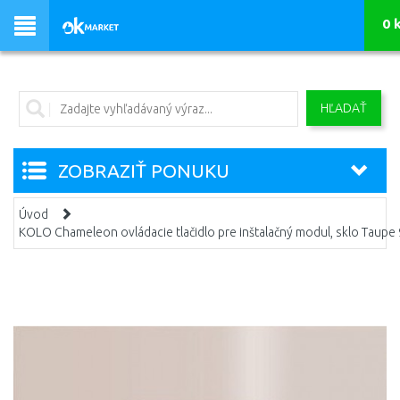
0 
HĽADAŤ
ZOBRAZIŤ PONUKU
Úvod
KOLO Chameleon ovládacie tlačidlo pre inštalačný modul, sklo Taup