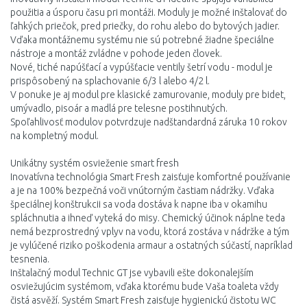
použitia a úsporu času pri montáži. Moduly je možné inštalovať do
ľahkých priečok, pred priečky, do rohu alebo do bytových jadier.
Vďaka montážnemu systému nie sú potrebné žiadne špeciálne
nástroje a montáž zvládne v pohode jeden človek.
Nové, tiché napúšťací a vypúšťacie ventily šetrí vodu - modul je
prispôsobený na splachovanie 6/3 l alebo 4/2 l.
V ponuke je aj modul pre klasické zamurovanie, moduly pre bidet,
umývadlo, pisoár a madlá pre telesne postihnutých.
Spoľahlivosť modulov potvrdzuje nadštandardná záruka 10 rokov
na kompletný modul.
Unikátny systém osvieženie smart fresh
Inovatívna technológia Smart Fresh zaisťuje komfortné používanie
a je na 100% bezpečná voči vnútorným častiam nádržky. Vďaka
špeciálnej konštrukcii sa voda dostáva k napne iba v okamihu
spláchnutia a ihneď vyteká do misy. Chemický účinok náplne teda
nemá bezprostredný vplyv na vodu, ktorá zostáva v nádržke a tým
je vylúčené riziko poškodenia armaur a ostatných súčastí, napríklad
tesnenia.
Inštalačný modul Technic GT jse vybavili ešte dokonalejším
osviežujúcim systémom, vďaka ktorému bude Vaša toaleta vždy
čistá asvěží. Systém Smart Fresh zaisťuje hygienickú čistotu WC