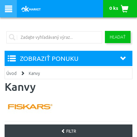
0 ks
HĽADAŤ
ZOBRAZIŤ PONUKU
Úvod
Kanvy
Kanvy
FILTR