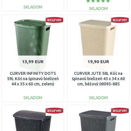
SKLADOM
SKLADOM
DO KOŠÍKA
DO KOŠÍKA
Porovnať
Porovnať
13,99 EUR
19,90 EUR
CURVER INFINITY DOTS
CURVER JUTE 58L Kôš na
59L Kôš na špinavú bielizeň
špinavú bielizeň 43 x 34 x 60
44 x 35 x 60 cm, zelený
cm, béžový 08093-885
04754-S86
SKLADOM
SKLADOM
DO KOŠÍKA
DO KOŠÍKA
Porovnať
Porovnať