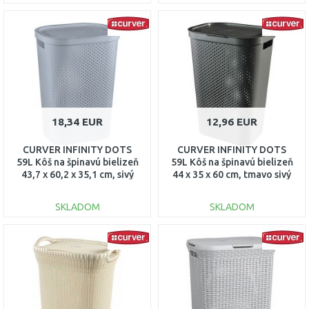
DO KOŠÍKA
DO KOŠÍKA
Porovnať
Porovnať
18,34 EUR
12,96 EUR
CURVER INFINITY DOTS
CURVER INFINITY DOTS
59L Kôš na špinavú bielizeň
59L Kôš na špinavú bielizeň
43,7 x 60,2 x 35,1 cm, sivý
44 x 35 x 60 cm, tmavo sivý
04754-099
04754-G43
SKLADOM
SKLADOM
DO KOŠÍKA
DO KOŠÍKA
Porovnať
Porovnať