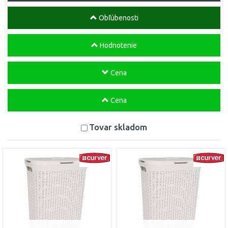
Obľúbenosti
Hodnotenie
Cena
Cena
Tovar skladom