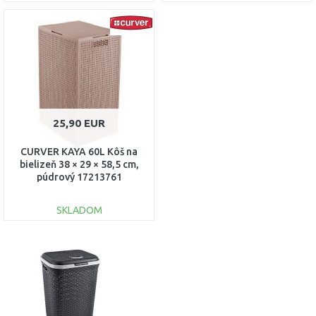
DO KOŠÍKA
DO KOŠÍKA
Porovnať
Porovnať
25,90 EUR
CURVER KAYA 60L Kôš na
bielizeň 38 × 29 × 58,5 cm,
púdrový 17213761
SKLADOM
DO KOŠÍKA
Porovnať