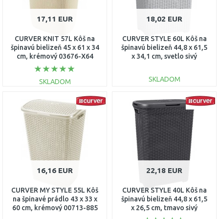
17,11 EUR
18,02 EUR
CURVER KNIT 57L Kôš na
CURVER STYLE 60L Kôš na
špinavú bielizeň 45 x 61 x 34
špinavú bielizeň 44,8 x 61,5
cm, krémový 03676-X64
x 34,1 cm, svetlo sivý
00707-099
SKLADOM
SKLADOM
DO KOŠÍKA
DO KOŠÍKA
Porovnať
Porovnať
16,16 EUR
22,18 EUR
CURVER MY STYLE 55L Kôš
CURVER STYLE 40L Kôš na
na špinavé prádlo 43 x 33 x
špinavú bielizeň 44,8 x 61,5
60 cm, krémový 00713-885
x 26,5 cm, tmavo sivý
00709-308