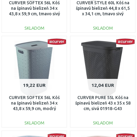
CURVER SOFTEX 56L Kôš
CURVER STYLE 60L Kôš na
na špinavú bielizeň 34 x
špinavú bielizeň 44,8 x 61,5
43,8 x 59,9 cm, tmavo sivý
x 34,1 cm, tmavo sivý
00571-Z68
00707-308
SKLADOM
SKLADOM
DO KOŠÍKA
DO KOŠÍKA
Porovnať
Porovnať
19,22 EUR
12,04 EUR
CURVER SOFTEX 56L Kôš
CURVER PURE 55L Kôš na
na špinavú bielizeň 34 x
špinavú bielizeň 43 x 35 x 58
43,8 x 59,9 cm, modrý
cm, sivá 01918-G43
00571-Z69
SKLADOM
SKLADOM
DO KOŠÍKA
DO KOŠÍKA