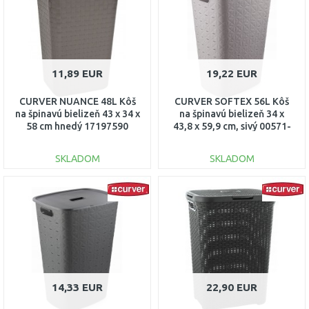
11,89 EUR
19,22 EUR
CURVER NUANCE 48L Kôš
CURVER SOFTEX 56L Kôš
na špinavú bielizeň 43 x 34 x
na špinavú bielizeň 34 x
58 cm hnedý 17197590
43,8 x 59,9 cm, sivý 00571-
Z70
SKLADOM
SKLADOM
DO KOŠÍKA
DO KOŠÍKA
Porovnať
Porovnať
14,33 EUR
22,90 EUR