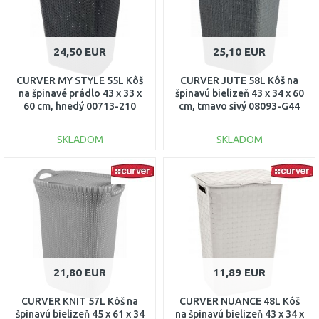
24,50 EUR
25,10 EUR
CURVER MY STYLE 55L Kôš
CURVER JUTE 58L Kôš na
na špinavé prádlo 43 x 33 x
špinavú bielizeň 43 x 34 x 60
60 cm, hnedý 00713-210
cm, tmavo sivý 08093-G44
SKLADOM
SKLADOM
DO KOŠÍKA
DO KOŠÍKA
Porovnať
Porovnať
21,80 EUR
11,89 EUR
CURVER KNIT 57L Kôš na
CURVER NUANCE 48L Kôš
špinavú bielizeň 45 x 61 x 34
na špinavú bielizeň 43 x 34 x