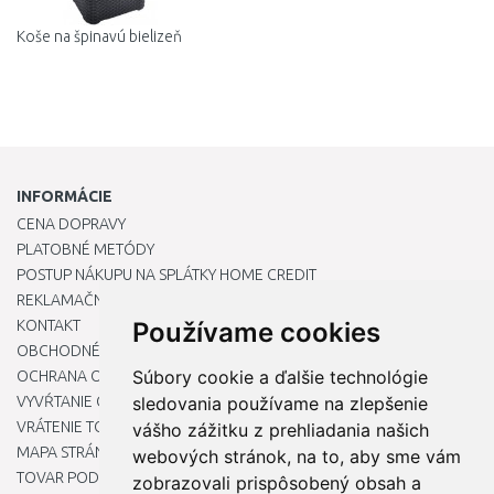
Koše na špinavú bielizeň
INFORMÁCIE
CENA DOPRAVY
PLATOBNÉ METÓDY
POSTUP NÁKUPU NA SPLÁTKY HOME CREDIT
REKLAMAČNÝ PORIADOK
KONTAKT
Používame cookies
OBCHODNÉ PODMIENKY
Súbory cookie a ďalšie technológie
OCHRANA OSOBNÝCH ÚDAJOV
VYVŔTANIE OTVORU DO DREZU PRE KUCHYNSKÚ BATÉRIU
sledovania používame na zlepšenie
VRÁTENIE TOVARU / REKLAMÁCIE
vášho zážitku z prehliadania našich
MAPA STRÁNOK
webových stránok, na to, aby sme vám
TOVAR PODĽA ZNAČIEK
zobrazovali prispôsobený obsah a