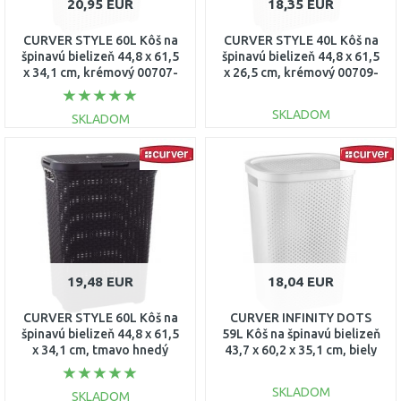
20,95 EUR
18,35 EUR
CURVER STYLE 60L Kôš na
CURVER STYLE 40L Kôš na
špinavú bielizeň 44,8 x 61,5
špinavú bielizeň 44,8 x 61,5
x 34,1 cm, krémový 00707-
x 26,5 cm, krémový 00709-
885
885
SKLADOM
SKLADOM
DO KOŠÍKA
DO KOŠÍKA
Porovnať
Porovnať
19,48 EUR
18,04 EUR
CURVER STYLE 60L Kôš na
CURVER INFINITY DOTS
špinavú bielizeň 44,8 x 61,5
59L Kôš na špinavú bielizeň
x 34,1 cm, tmavo hnedý
43,7 x 60,2 x 35,1 cm, biely
00707-210
04754-N23
SKLADOM
SKLADOM