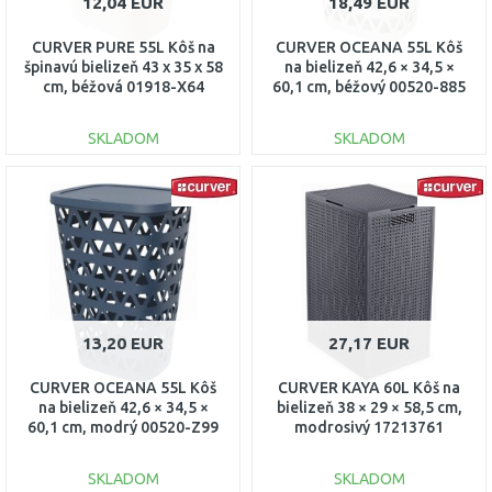
12,04 EUR
18,49 EUR
CURVER PURE 55L Kôš na
CURVER OCEANA 55L Kôš
špinavú bielizeň 43 x 35 x 58
na bielizeň 42,6 × 34,5 ×
cm, béžová 01918-X64
60,1 cm, béžový 00520-885
SKLADOM
SKLADOM
DO KOŠÍKA
DO KOŠÍKA
Porovnať
Porovnať
13,20 EUR
27,17 EUR
CURVER OCEANA 55L Kôš
CURVER KAYA 60L Kôš na
na bielizeň 42,6 × 34,5 ×
bielizeň 38 × 29 × 58,5 cm,
60,1 cm, modrý 00520-Z99
modrosivý 17213761
SKLADOM
SKLADOM