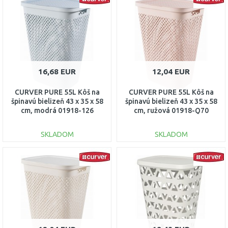
Porovnať
Porovnať
16,68 EUR
12,04 EUR
CURVER PURE 55L Kôš na
CURVER PURE 55L Kôš na
špinavú bielizeň 43 x 35 x 58
špinavú bielizeň 43 x 35 x 58
cm, modrá 01918-126
cm, ružová 01918-Q70
SKLADOM
SKLADOM
DO KOŠÍKA
DO KOŠÍKA
Porovnať
Porovnať