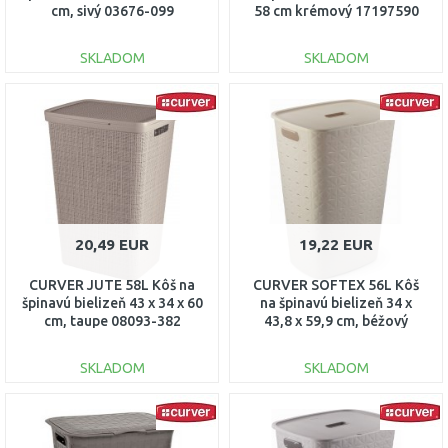
cm, sivý 03676-099
58 cm krémový 17197590
SKLADOM
SKLADOM
DO KOŠÍKA
DO KOŠÍKA
Porovnať
Porovnať
20,49 EUR
19,22 EUR
CURVER JUTE 58L Kôš na
CURVER SOFTEX 56L Kôš
špinavú bielizeň 43 x 34 x 60
na špinavú bielizeň 34 x
cm, taupe 08093-382
43,8 x 59,9 cm, béžový
00571-Z67
SKLADOM
SKLADOM
DO KOŠÍKA
DO KOŠÍKA
Porovnať
Porovnať