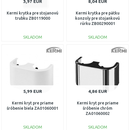
3,97 EUR
8,04 EUR
Kermi krytka pre stojanovú
Kermi krytka pre pätku
trubku ZB0119000
konzoly pre stojankovú
rúrku ZB00290001
SKLADOM
SKLADOM
DO KOŠÍKA
DO KOŠÍKA
Porovnať
Porovnať
5,99 EUR
4,86 EUR
Kermi kryt pre priame
Kermi kryt pre priame
šróbenie biela ZA01060001
šróbenie chróm
ZA01060002
SKLADOM
SKLADOM