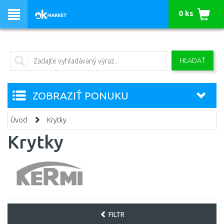
0 ks
HĽADAŤ
ZOBRAZIŤ PONUKU
Úvod
Krytky
Krytky
FILTR