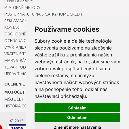
CENA DOPRAVY
PLATOBNÉ METÓDY
POSTUP NÁKUPU NA SPLÁTKY HOME CREDIT
REKLAMAČNÝ PORIADOK
KONTAKT
Používame cookies
OBCHODNÉ PODMIENKY
Súbory cookie a ďalšie technológie
OCHRANA OSOBNÝCH ÚDAJOV
VYVŔTANIE OTVORU DO DREZU PRE KUCHYNSKÚ BATÉRIU
sledovania používame na zlepšenie
VRÁTENIE TOVARU / REKLAMÁCIE
vášho zážitku z prehliadania našich
MAPA STRÁNOK
webových stránok, na to, aby sme vám
TOVAR PODĽA ZNAČIEK
zobrazovali prispôsobený obsah a
UPRAVIŤ MOJE PREDVOĽBY COOKIES
cielené reklamy, na analýzu
návštevnosti našich webových stránok
OCENENIE
a na pochopenie toho, odkiaľ naši
MÔJ ÚČET
návštevníci prichádzajú.
MÔJ ÚČET
HISTÓRIA OBJEDNÁVOK
Súhlasím
Odmietam
© 2013 - 2026
OKmarket.sk
Zmeniť moje nastavenia