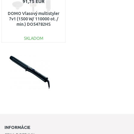
91,75 EUR
DOMO Vlasový multistyler
7v1 (1500 W/ 110000 ot. /
min.) DO54782HS
SKLADOM
DO KOŠÍKA
Porovnať
INFORMÁCIE