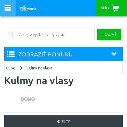
0 ks
HĽADAŤ
ZOBRAZIŤ PONUKU
Úvod
Kulmy na vlasy
Kulmy na vlasy
FILTR