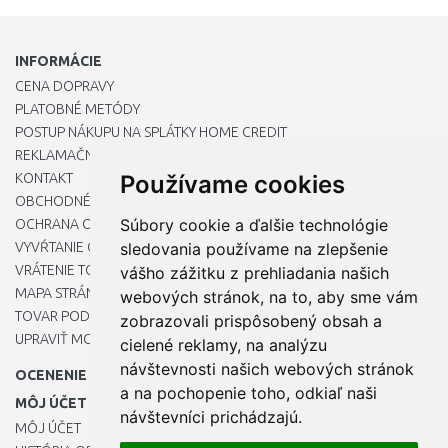
INFORMÁCIE
CENA DOPRAVY
PLATOBNÉ METÓDY
POSTUP NÁKUPU NA SPLÁTKY HOME CREDIT
REKLAMAČNÝ PORIADOK
KONTAKT
Používame cookies
OBCHODNÉ PODMIENKY
Súbory cookie a ďalšie technológie
OCHRANA OSOBNÝCH ÚDAJOV
VYVŔTANIE OTVORU DO DREZU PRE KUCHYNSKÚ BATÉRIU
sledovania používame na zlepšenie
VRÁTENIE TOVARU / REKLAMÁCIE
vášho zážitku z prehliadania našich
MAPA STRÁNOK
webových stránok, na to, aby sme vám
TOVAR PODĽA ZNAČIEK
zobrazovali prispôsobený obsah a
UPRAVIŤ MOJE PREDVOĽBY COOKIES
cielené reklamy, na analýzu
návštevnosti našich webových stránok
OCENENIE
a na pochopenie toho, odkiaľ naši
MÔJ ÚČET
návštevníci prichádzajú.
MÔJ ÚČET