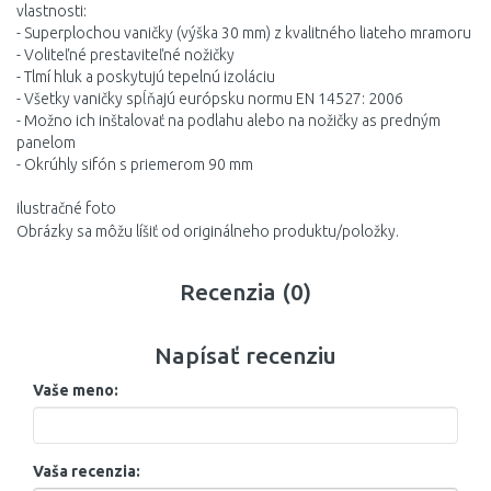
vlastnosti:
- Superplochou vaničky (výška 30 mm) z kvalitného liateho mramoru
- Voliteľné prestaviteľné nožičky
- Tlmí hluk a poskytujú tepelnú izoláciu
- Všetky vaničky spĺňajú európsku normu EN 14527: 2006
- Možno ich inštalovať na podlahu alebo na nožičky as predným
panelom
- Okrúhly sifón s priemerom 90 mm
ilustračné foto
Obrázky sa môžu líšiť od originálneho produktu/položky.
Recenzia (0)
Napísať recenziu
Vaše meno:
Vaša recenzia: