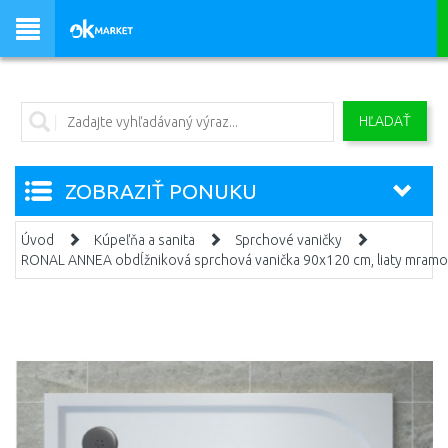
HĽADAŤ
ZOBRAZIŤ PONUKU
Úvod
Kúpeľňa a sanita
Sprchové vaničky
RONAL ANNEA obdĺžniková sprchová vanička 90x120 cm, liaty mra