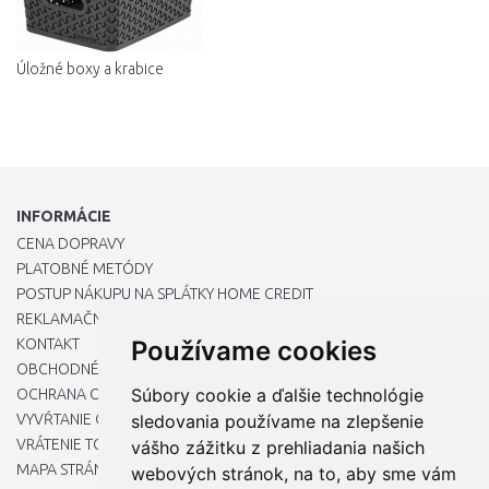
Úložné boxy a krabice
INFORMÁCIE
CENA DOPRAVY
PLATOBNÉ METÓDY
POSTUP NÁKUPU NA SPLÁTKY HOME CREDIT
REKLAMAČNÝ PORIADOK
KONTAKT
Používame cookies
OBCHODNÉ PODMIENKY
Súbory cookie a ďalšie technológie
OCHRANA OSOBNÝCH ÚDAJOV
VYVŔTANIE OTVORU DO DREZU PRE KUCHYNSKÚ BATÉRIU
sledovania používame na zlepšenie
VRÁTENIE TOVARU / REKLAMÁCIE
vášho zážitku z prehliadania našich
MAPA STRÁNOK
webových stránok, na to, aby sme vám