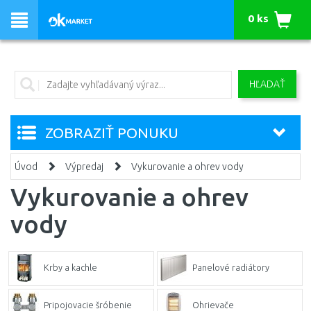
0 ks
HĽADAŤ
ZOBRAZIŤ PONUKU
Úvod
Výpredaj
Vykurovanie a ohrev vody
Vykurovanie a ohrev
vody
Krby a kachle
Panelové radiátory
Pripojovacie šróbenie
Ohrievače