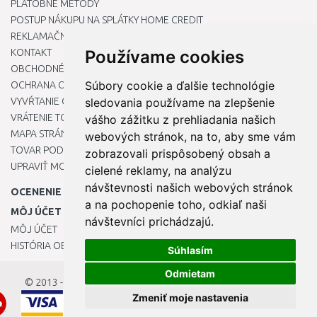
PLATOBNÉ METÓDY
POSTUP NÁKUPU NA SPLÁTKY HOME CREDIT
REKLAMAČNÝ PORIADOK
KONTAKT
Používame cookies
OBCHODNÉ PODMIENKY
Súbory cookie a ďalšie technológie
OCHRANA OSOBNÝCH ÚDAJOV
VYVŔTANIE OTVORU DO DREZU PRE KUCHYNSKÚ BATÉRIU
sledovania používame na zlepšenie
VRÁTENIE TOVARU / REKLAMÁCIE
vášho zážitku z prehliadania našich
MAPA STRÁNOK
webových stránok, na to, aby sme vám
TOVAR PODĽA ZNAČIEK
zobrazovali prispôsobený obsah a
UPRAVIŤ MOJE PREDVOĽBY COOKIES
cielené reklamy, na analýzu
návštevnosti našich webových stránok
OCENENIE
a na pochopenie toho, odkiaľ naši
MÔJ ÚČET
návštevníci prichádzajú.
MÔJ ÚČET
HISTÓRIA OBJEDNÁVOK
Súhlasím
Odmietam
© 2013 - 2026
OKmarket.sk
Zmeniť moje nastavenia