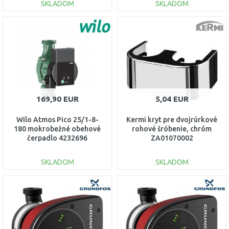
SKLADOM
SKLADOM
DO KOŠÍKA
DO KOŠÍKA
Porovnať
Porovnať
169,90 EUR
5,04 EUR
Wilo Atmos Pico 25/1-8-
Kermi kryt pre dvojrúrkové
180 mokrobežné obehové
rohové šróbenie, chróm
čerpadlo 4232696
ZA01070002
SKLADOM
SKLADOM
DO KOŠÍKA
DO KOŠÍKA
Porovnať
Porovnať