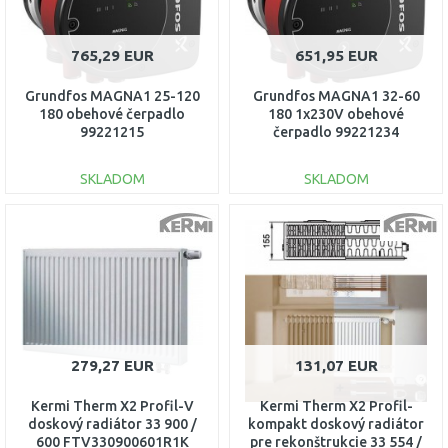
765,29 EUR
651,95 EUR
Grundfos MAGNA1 25-120
Grundfos MAGNA1 32-60
180 obehové čerpadlo
180 1x230V obehové
99221215
čerpadlo 99221234
SKLADOM
SKLADOM
DO KOŠÍKA
DO KOŠÍKA
Porovnať
Porovnať
279,27 EUR
131,07 EUR
Kermi Therm X2 Profil-V
Kermi Therm X2 Profil-
doskový radiátor 33 900 /
kompakt doskový radiátor
600 FTV330900601R1K
pre rekonštrukcie 33 554 /