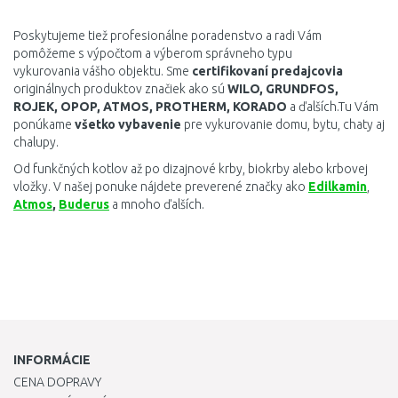
Poskytujeme tiež profesionálne poradenstvo a radi Vám
pomôžeme s výpočtom a výberom správneho typu
vykurovania vášho objektu. Sme
certifikovaní predajcovia
originálnych produktov značiek ako sú
WILO, GRUNDFOS,
ROJEK, OPOP, ATMOS, PROTHERM, KORADO
a ďalších.Tu Vám
ponúkame
všetko vybavenie
pre vykurovanie domu, bytu, chaty aj
chalupy.
Od funkčných kotlov až po dizajnové krby, biokrby alebo krbovej
vložky. V našej ponuke nájdete preverené značky ako
Edilkamin
,
Atmos
,
Buderus
a mnoho ďalších.
INFORMÁCIE
CENA DOPRAVY