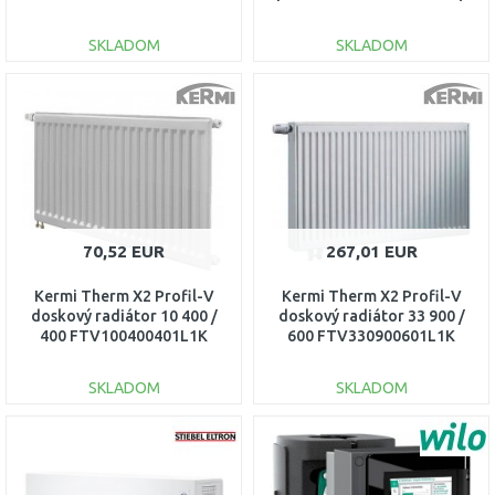
400 FK033D504
SKLADOM
SKLADOM
DO KOŠÍKA
DO KOŠÍKA
Porovnať
Porovnať
70,52 EUR
267,01 EUR
Kermi Therm X2 Profil-V
Kermi Therm X2 Profil-V
doskový radiátor 10 400 /
doskový radiátor 33 900 /
400 FTV100400401L1K
600 FTV330900601L1K
SKLADOM
SKLADOM
DO KOŠÍKA
DO KOŠÍKA
Porovnať
Porovnať