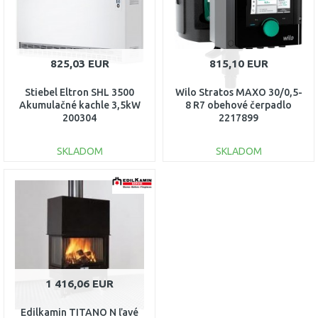
825,03 EUR
815,10 EUR
Stiebel Eltron SHL 3500
Wilo Stratos MAXO 30/0,5-
Akumulačné kachle 3,5kW
8 R7 obehové čerpadlo
200304
2217899
SKLADOM
SKLADOM
DO KOŠÍKA
DO KOŠÍKA
Porovnať
Porovnať
1 416,06 EUR
Edilkamin TITANO N ľavé