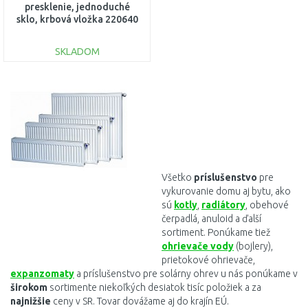
presklenie, jednoduché
sklo, krbová vložka 220640
SKLADOM
DO KOŠÍKA
Porovnať
Všetko
príslušenstvo
pre
vykurovanie domu aj bytu, ako
sú
kotly
,
radiátory
, obehové
čerpadlá, anuloid a ďalší
sortiment. Ponúkame tiež
ohrievače vody
(bojlery),
prietokové ohrievače,
expanzomaty
a príslušenstvo pre solárny ohrev u nás ponúkame v
širokom
sortimente niekoľkých desiatok tisíc položiek a za
najnižšie
ceny v SR. Tovar dovážame aj do krajín EÚ.