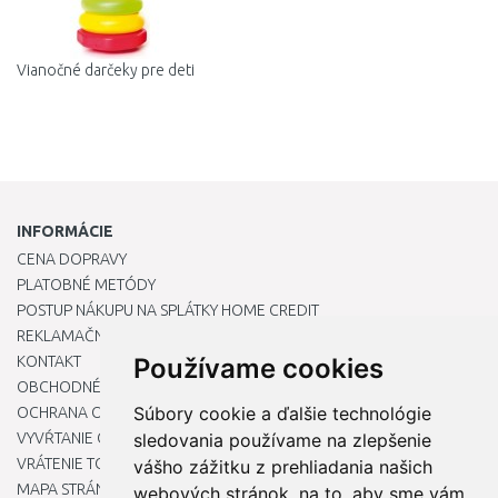
Vianočné darčeky pre deti
INFORMÁCIE
CENA DOPRAVY
PLATOBNÉ METÓDY
POSTUP NÁKUPU NA SPLÁTKY HOME CREDIT
REKLAMAČNÝ PORIADOK
KONTAKT
Používame cookies
OBCHODNÉ PODMIENKY
Súbory cookie a ďalšie technológie
OCHRANA OSOBNÝCH ÚDAJOV
VYVŔTANIE OTVORU DO DREZU PRE KUCHYNSKÚ BATÉRIU
sledovania používame na zlepšenie
VRÁTENIE TOVARU / REKLAMÁCIE
vášho zážitku z prehliadania našich
MAPA STRÁNOK
webových stránok, na to, aby sme vám