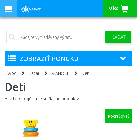
0 ks
HĽADAŤ
ZOBRAZIŤ PONUKU
Úvod
Bazar
VIANOCE
Deti
Deti
V tejto kategórii nie sú žiadne produkty.
Pokračovať