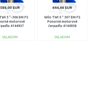
588,00 EUR
644,66 EUR
TWI 5 "-306 EM FS
Wilo TWI 5 " 307 EM FS
norné motorové
Ponorné motorové
rpadlo 4144937
čerpadlo 4144938
SKLADOM
SKLADOM
DO KOŠÍKA
DO KOŠÍKA
Porovnať
Porovnať