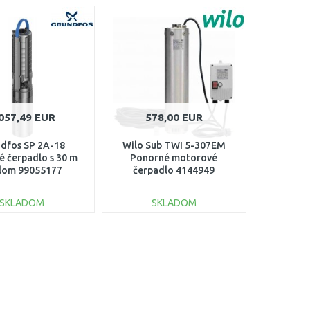
057,49 EUR
578,00 EUR
dfos SP 2A-18
Wilo Sub TWI 5-307EM
é čerpadlo s 30 m
Ponorné motorové
lom 99055177
čerpadlo 4144949
SKLADOM
SKLADOM
DO KOŠÍKA
DO KOŠÍKA
Porovnať
Porovnať