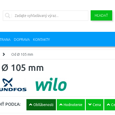
HĽADAŤ
TRANA
DOPRAVA
KONTAKTY
Od Ø 105 mm
 Ø 105 mm
IŤ PODĽA:
Obľúbenosti
Hodnotenie
Cena
Ce