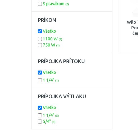
S plavákom
(2)
PRÍKON
Wilo 
Po
Všetko
če
1100 W
(3)
750 W
(1)
PRÍPOJKA PRÍTOKU
Všetko
1 1/4"
(1)
PRÍPOJKA VÝTLAKU
Všetko
1 1/4"
(5)
5/4"
(1)