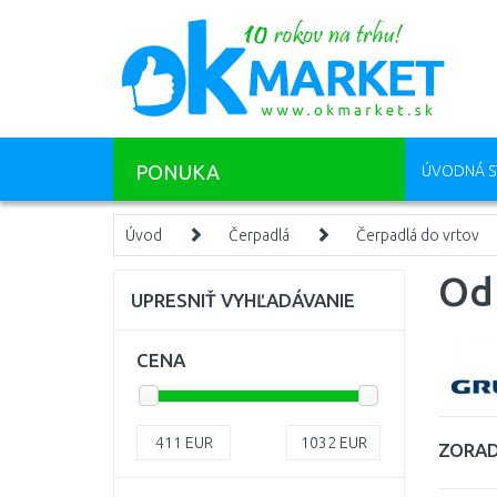
PONUKA
ÚVODNÁ S
Úvod
Čerpadlá
Čerpadlá do vrtov
Od
UPRESNIŤ VYHĽADÁVANIE
CENA
411
EUR
1032
EUR
ZORAD