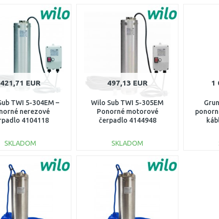
421,71 EUR
497,13 EUR
1 
Sub TWI 5-304EM –
Wilo Sub TWI 5-305EM
Grun
norné nerezové
Ponorné motorové
ponorn
rpadlo 4104118
čerpadlo 4144948
káb
SKLADOM
SKLADOM
DO KOŠÍKA
DO KOŠÍKA
Porovnať
Porovnať