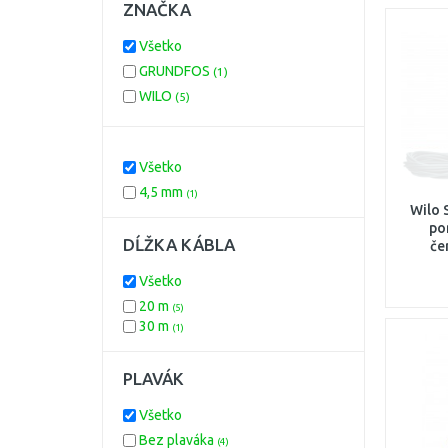
ZNAČKA
Všetko
GRUNDFOS
(1)
WILO
(5)
Všetko
4,5 mm
(1)
Wilo 
po
DĹŽKA KÁBLA
če
Všetko
20 m
(5)
30 m
(1)
PLAVÁK
Všetko
Bez plaváka
(4)