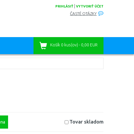
|
PRIHLÁSIŤ
VYTVORIŤ ÚČET
ČASTÉ OTÁZKY
Košík
0 kus(ov) - 0,00 EUR
Tovar skladom
na