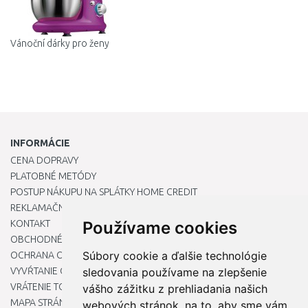
Vánoční dárky pro ženy
INFORMÁCIE
CENA DOPRAVY
PLATOBNÉ METÓDY
POSTUP NÁKUPU NA SPLÁTKY HOME CREDIT
REKLAMAČNÝ PORIADOK
KONTAKT
Používame cookies
OBCHODNÉ PODMIENKY
Súbory cookie a ďalšie technológie
OCHRANA OSOBNÝCH ÚDAJOV
VYVŔTANIE OTVORU DO DREZU PRE KUCHYNSKÚ BATÉRIU
sledovania používame na zlepšenie
VRÁTENIE TOVARU / REKLAMÁCIE
vášho zážitku z prehliadania našich
MAPA STRÁNOK
webových stránok, na to, aby sme vám