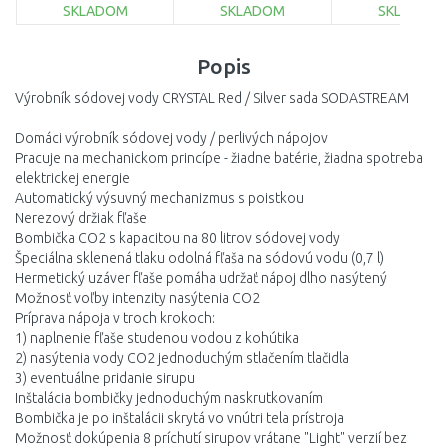
SKLADOM
SKLADOM
SKLADOM
DO KOŠÍKA
DO KOŠÍKA
DO KOŠÍ
Popis
Porovnať
Porovnať
Porovnať
Výrobník sódovej vody CRYSTAL Red / Silver sada SODASTREAM
Domáci výrobník sódovej vody / perlivých nápojov
Pracuje na mechanickom princípe - žiadne batérie, žiadna spotreba
elektrickej energie
Automatický výsuvný mechanizmus s poistkou
Nerezový držiak fľaše
Bombička CO2 s kapacitou na 80 litrov sódovej vody
Špeciálna sklenená tlaku odolná fľaša na sódovú vodu (0,7 l)
Hermetický uzáver fľaše pomáha udržať nápoj dlho nasýtený
Možnosť voľby intenzity nasýtenia CO2
Príprava nápoja v troch krokoch:
1) naplnenie fľaše studenou vodou z kohútika
2) nasýtenia vody CO2 jednoduchým stlačením tlačidla
3) eventuálne pridanie sirupu
Inštalácia bombičky jednoduchým naskrutkovaním
Bombička je po inštalácii skrytá vo vnútri tela prístroja
Možnosť dokúpenia 8 príchutí sirupov vrátane "Light" verzií bez