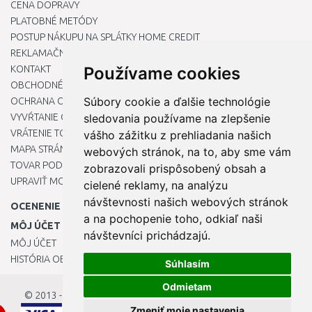
CENA DOPRAVY
PLATOBNÉ METÓDY
POSTUP NÁKUPU NA SPLÁTKY HOME CREDIT
REKLAMAČNÝ PORIADOK
Používame cookies
KONTAKT
OBCHODNÉ PODMIENKY
Súbory cookie a ďalšie technológie
OCHRANA OSOBNÝCH ÚDAJOV
sledovania používame na zlepšenie
VYVŔTANIE OTVORU DO DREZU PRE KUCHYNSKÚ BATÉRIU
VRÁTENIE TOVARU / REKLAMÁCIE
vášho zážitku z prehliadania našich
MAPA STRÁNOK
webových stránok, na to, aby sme vám
TOVAR PODĽA ZNAČIEK
zobrazovali prispôsobený obsah a
UPRAVIŤ MOJE PREDVOĽBY COOKIES
cielené reklamy, na analýzu
návštevnosti našich webových stránok
OCENENIE
a na pochopenie toho, odkiaľ naši
MÔJ ÚČET
návštevníci prichádzajú.
MÔJ ÚČET
HISTÓRIA OBJEDNÁVOK
Súhlasím
Odmietam
© 2013 - 2026
OKmarket.sk
Zmeniť moje nastavenia