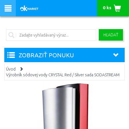
0 ks
HĽADAŤ
ZOBRAZIŤ PONUKU
Úvod
Výrobník sódovej vody CRYSTAL Red / Silver sada SODASTREAM