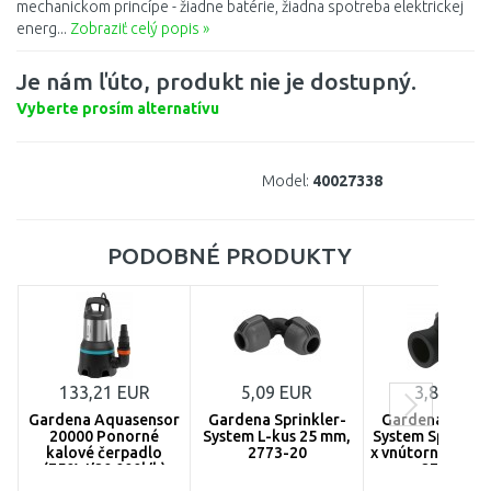
mechanickom princípe - žiadne batérie, žiadna spotreba elektrickej
energ...
Zobraziť celý popis »
Je nám ľúto, produkt nie je dostupný.
Vyberte prosím alternatívu
Model:
40027338
PODOBNÉ PRODUKTY
133,21 EUR
5,09 EUR
3,89 EUR
Gardena Aquasensor
Gardena Sprinkler-
Gardena Sprink
20000 Ponorné
System L-kus 25 mm,
System Spojka 
kalové čerpadlo
2773-20
x vnútorný závit 
(750W/20 000l/h)
2761-20
9044-20