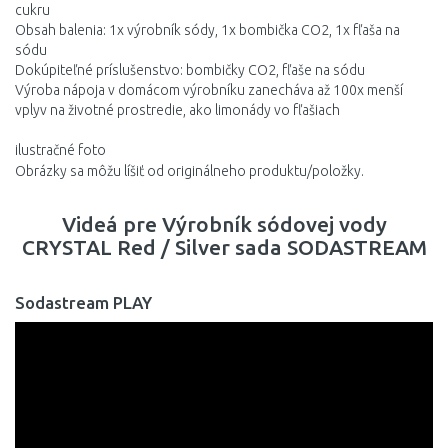
cukru
Obsah balenia: 1x výrobník sódy, 1x bombička CO2, 1x fľaša na
sódu
Dokúpiteľné príslušenstvo: bombičky CO2, fľaše na sódu
Výroba nápoja v domácom výrobníku zanecháva až 100x menší
vplyv na životné prostredie, ako limonády vo fľašiach
ilustračné foto
Obrázky sa môžu líšiť od originálneho produktu/položky.
Videá pre Výrobník sódovej vody
CRYSTAL Red / Silver sada SODASTREAM
Sodastream PLAY