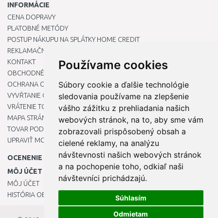
INFORMÁCIE
CENA DOPRAVY
PLATOBNÉ METÓDY
POSTUP NÁKUPU NA SPLÁTKY HOME CREDIT
REKLAMAČNÝ PORIADOK
KONTAKT
Používame cookies
OBCHODNÉ PODMIENKY
Súbory cookie a ďalšie technológie
OCHRANA OSOBNÝCH ÚDAJOV
VYVŔTANIE OTVORU DO DREZU PRE KUCHYNSKÚ BATÉRIU
sledovania používame na zlepšenie
VRÁTENIE TOVARU / REKLAMÁCIE
vášho zážitku z prehliadania našich
MAPA STRÁNOK
webových stránok, na to, aby sme vám
TOVAR PODĽA ZNAČIEK
zobrazovali prispôsobený obsah a
UPRAVIŤ MOJE PREDVOĽBY COOKIES
cielené reklamy, na analýzu
návštevnosti našich webových stránok
OCENENIE
a na pochopenie toho, odkiaľ naši
MÔJ ÚČET
návštevníci prichádzajú.
MÔJ ÚČET
HISTÓRIA OBJEDNÁVOK
Súhlasím
Odmietam