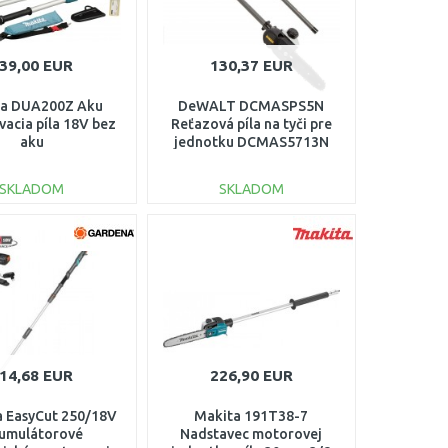
39,00 EUR
130,37 EUR
ta DUA200Z Aku
DeWALT DCMASPS5N
vacia píla 18V bez
Reťazová píla na tyči pre
aku
jednotku DCMAS5713N
SKLADOM
SKLADOM
DO KOŠÍKA
DO KOŠÍKA
Porovnať
Porovnať
14,68 EUR
226,90 EUR
 EasyCut 250/18V
Makita 191T38-7
umulátorové
Nadstavec motorovej