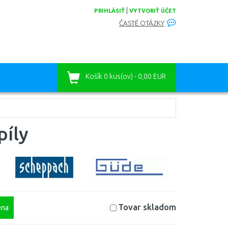
|
PRIHLÁSIŤ
VYTVORIŤ ÚČET
ČASTÉ OTÁZKY
Košík
0 kus(ov) - 0,00 EUR
píly
Tovar skladom
na