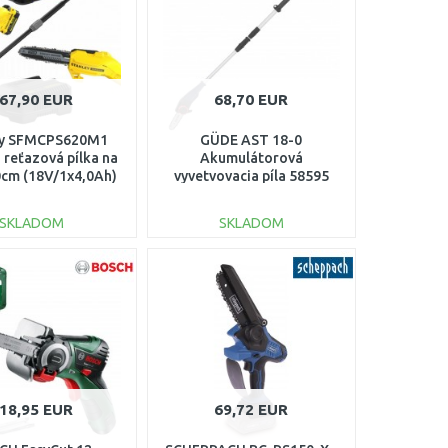
67,90 EUR
68,70 EUR
ey SFMCPS620M1
GÜDE AST 18-0
 reťazová pílka na
Akumulátorová
0cm (18V/1x4,0Ah)
vyvetvovacia píla 58595
SKLADOM
SKLADOM
DO KOŠÍKA
DO KOŠÍKA
Porovnať
Porovnať
18,95 EUR
69,72 EUR