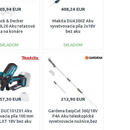
03,94 EUR
408,24 EUR
ack & Decker
Makita DUA300Z Aku
L20 Aku reťazová
vyvetvovacia píla 2x18V
la na konáre
bez aku
m/18V/1x2,0Ah)
SKLADOM
SKLADOM
DO KOŠÍKA
DO KOŠÍKA
Porovnať
Porovnať
57,30 EUR
212,90 EUR
a DUC101Z01 Aku
Gardena EasyCut 360/18V
vacia píla 100 mm
P4A Aku teleskopické
 LXT 18V bez aku
vyvetvovacie nožnice,bez
aku 14776-55