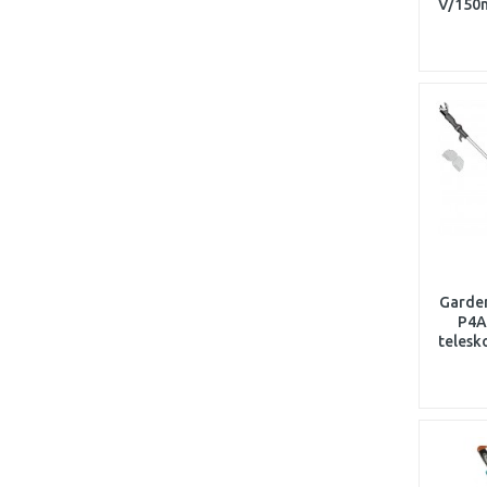
V/150
Garde
P4A
telesk
no