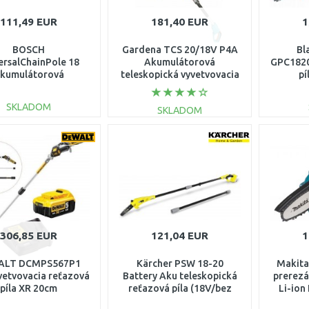
111,49 EUR
181,40 EUR
1
BOSCH
Gardena TCS 20/18V P4A
Bl
ersalChainPole 18
Akumulátorová
GPC1820
kumulátorová
teleskopická vyvetvovacia
pí
opická prerezávacia
pílka, sada 14770-20
(20c
íla 06008B3101
SKLADOM
SKLADOM
DO KOŠÍKA
DO KOŠÍKA
Porovnať
Porovnať
306,85 EUR
121,04 EUR
1
ALT DCMPS567P1
Kärcher PSW 18-20
Makit
vetvovacia reťazová
Battery Aku teleskopická
prerezá
píla XR 20cm
reťazová píla (18V/bez
Li-ion
(1x5,0Ah/18V)
aku) 1.444-010.0