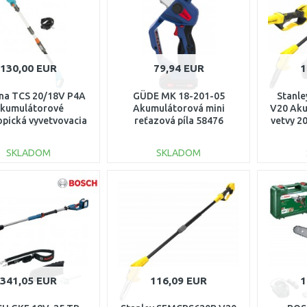
130,00 EUR
79,94 EUR
1
na TCS 20/18V P4A
GÜDE MK 18-201-05
Stanl
kumulátorové
Akumulátorová mini
V20 Aku
opická vyvetvovacia
reťazová píla 58476
vetvy 2
, bez aku 14770-55
SKLADOM
SKLADOM
DO KOŠÍKA
DO KOŠÍKA
Porovnať
Porovnať
341,05 EUR
116,09 EUR
1