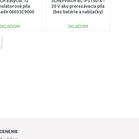
CH EasyCut 12
SCHEPPACH BC-PS150-X -
ulátorová píla
20 V aku prerezávacia píla
lade 06033C9000
(bez batérie a nabíjačky)
5910310900
SKLADOM
SKLADOM
DO KOŠÍKA
DO KOŠÍKA
Porovnať
Porovnať
CENENIE