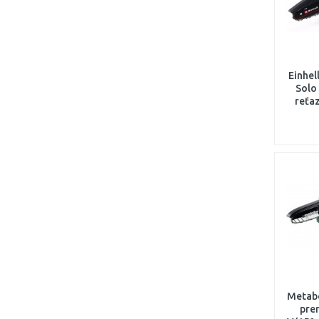
Einhel
Solo
reťa
Metab
prer