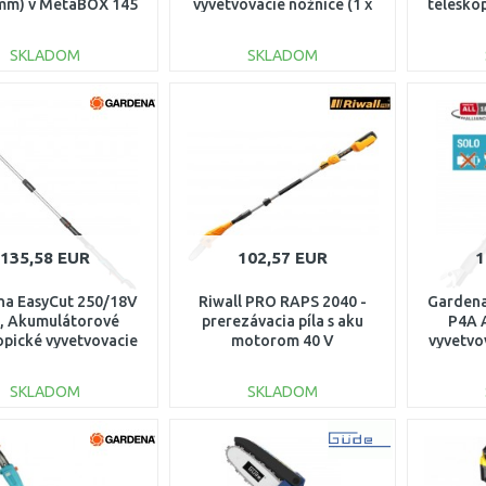
mm) v MetaBOX 145
vyvetvovacie nožnice (1 x
telesko
, 600856840
2,0 Ah) 14772-20
nožnice
SKLADOM
SKLADOM
DO KOŠÍKA
DO KOŠÍKA
Porovnať
Porovnať
135,58 EUR
102,57 EUR
1
na EasyCut 250/18V
Riwall PRO RAPS 2040 -
Gardena
, Akumulátorové
prerezávacia píla s aku
P4A 
opické vyvetvovacie
motorom 40 V
vyvetvo
žnice, 14774-55
AC42B1701040B
a
SKLADOM
SKLADOM
DO KOŠÍKA
DO KOŠÍKA
Porovnať
Porovnať