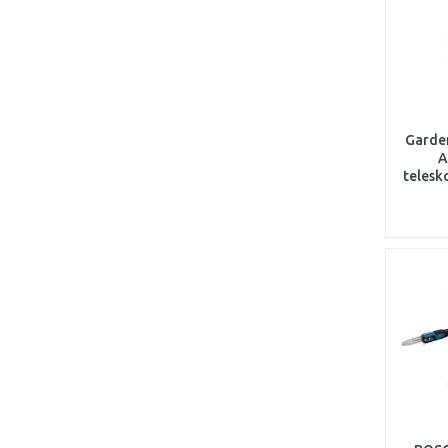
Garde
A
telesk
pílka