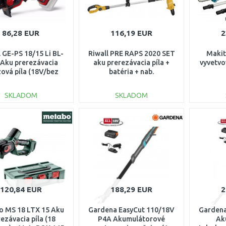
86,28 EUR
116,19 EUR
2
l GE-PS 18/15 Li BL-
Riwall PRE RAPS 2020 SET
Maki
 Aku prerezávacia
aku prerezávacia píla +
vyvetvo
zová píla (18V/bez
batéria + nab.
aku) 4600040
AC42E2101008B
SKLADOM
SKLADOM
DO KOŠÍKA
DO KOŠÍKA
Porovnať
Porovnať
120,84 EUR
188,29 EUR
2
o MS 18 LTX 15 Aku
Gardena EasyCut 110/18V
Gardena
ezávacia píla (18
P4A Akumulátorové
Ak