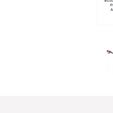
BOSC
P
A
telesk
p