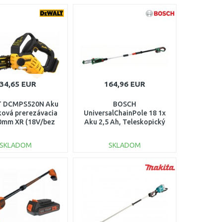
34,65 EUR
164,96 EUR
 DCMPS520N Aku
BOSCH
ková prerezávacia
UniversalChainPole 18 1x
50mm XR (18V/bez
Aku 2,5 Ah, Teleskopický
aku)
prerezávač konárov
06008B3100
SKLADOM
SKLADOM
DO KOŠÍKA
DO KOŠÍKA
Porovnať
Porovnať