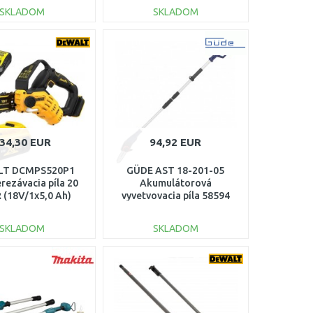
SKLADOM
SKLADOM
DO KOŠÍKA
DO KOŠÍKA
Porovnať
Porovnať
34,30 EUR
94,92 EUR
LT DCMPS520P1
GÜDE AST 18-201-05
rezávacia píla 20
Akumulátorová
 (18V/1x5,0 Ah)
vyvetvovacia píla 58594
SKLADOM
SKLADOM
DO KOŠÍKA
DO KOŠÍKA
Porovnať
Porovnať