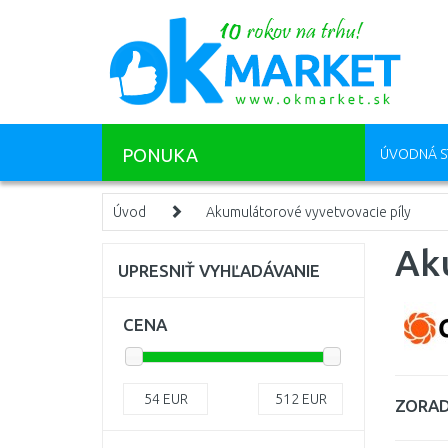
PONUKA
ÚVODNÁ S
Úvod
Akumulátorové vyvetvovacie píly
Ak
UPRESNIŤ VYHĽADÁVANIE
CENA
54
EUR
512
EUR
ZORAD