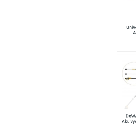
Univ
A
telesk
p
DeW
Aku vy