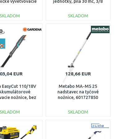
pické vyvetvovacie
jednotky, píla 30 mc, 3/8
, (1x2,0Ah 14774-
"1.1 mm, EY403MP
20
SKLADOM
SKLADOM
DO KOŠÍKA
DO KOŠÍKA
Porovnať
Porovnať
03,04 EUR
128,66 EUR
 EasyCut 110/18V
Metabo MA-MS 25
Akumulátorové
nadstavec na tyčové
vacie nožnice, bez
nožnice, 601727850
ku 14772-55
SKLADOM
SKLADOM
DO KOŠÍKA
DO KOŠÍKA
Porovnať
Porovnať