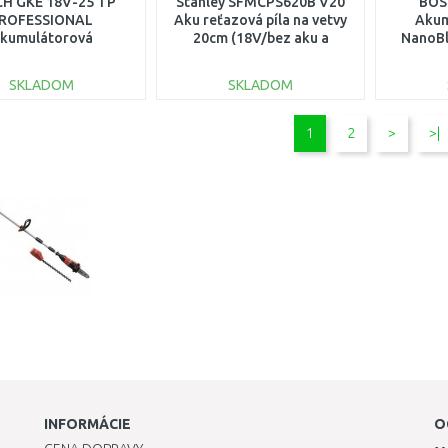
H GKE 18V-25 TP
Stanley SFMCPS620B V20
BOS
ROFESSIONAL
Aku reťazová píla na vetvy
Akum
kumulátorová
20cm (18V/bez aku a
NanoB
opická prerezávacia
nabíjačky)
íla 06008D6000
SKLADOM
SKLADOM
DO KOŠÍKA
DO KOŠÍKA
1
2
>
>|
Porovnať
Porovnať
INFORMÁCIE
O