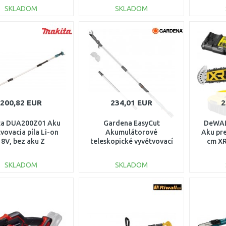
SKLADOM
SKLADOM
DO KOŠÍKA
DO KOŠÍKA
Porovnať
Porovnať
200,82 EUR
234,01 EUR
2
ta DUA200Z01 Aku
Gardena EasyCut
DeWA
vovacia píla Li-on
Akumulátorové
Aku pre
18V, bez aku Z
teleskopické vyvětvovací
cm XR
nůžky 360/18V P4A,
14776-20
SKLADOM
SKLADOM
DO KOŠÍKA
DO KOŠÍKA
Porovnať
Porovnať