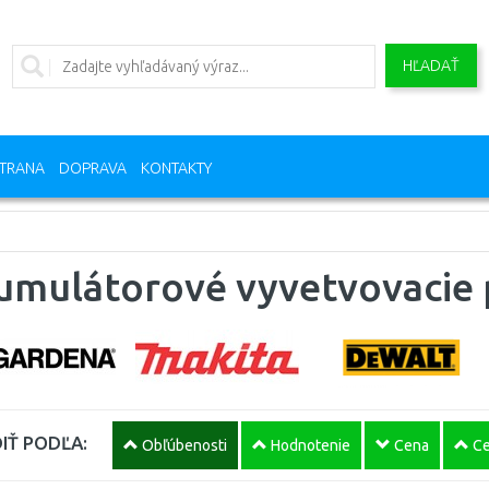
HĽADAŤ
TRANA
DOPRAVA
KONTAKTY
umulátorové vyvetvovacie 
IŤ PODĽA:
Obľúbenosti
Hodnotenie
Cena
Ce