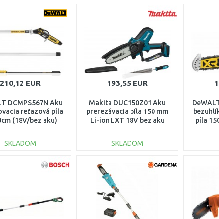
210,12 EUR
193,55 EUR
1
T DCMPS567N Aku
Makita DUC150Z01 Aku
DeWALT
ovacia reťazová píla
prerezávacia píla 150 mm
bezuhlí
0cm (18V/bez aku)
Li-ion LXT 18V bez aku
píla 1
SKLADOM
SKLADOM
DO KOŠÍKA
DO KOŠÍKA
Porovnať
Porovnať