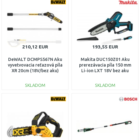
210,12 EUR
193,55 EUR
DeWALT DCMPS567N Aku
Makita DUC150Z01 Aku
vyvetvovacia reťazová píla
prerezávacia píla 150 mm
XR 20cm (18V/bez aku)
Li-ion LXT 18V bez aku
SKLADOM
SKLADOM
DO KOŠÍKA
DO KOŠÍKA
Porovnať
Porovnať