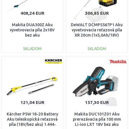
408,24 EUR
306,85 EUR
Makita DUA300Z Aku
DeWALT DCMPS567P1 Aku
vyvetvovacia píla 2x18V
vyvetvovacia reťazová píla
bez aku
XR 20cm (1x5,0Ah/18V)
SKLADOM
SKLADOM
DO KOŠÍKA
DO KOŠÍKA
Porovnať
Porovnať
121,04 EUR
157,30 EUR
Kärcher PSW 18-20 Battery
Makita DUC101Z01 Aku
Aku teleskopická reťazová
prerezávacia píla 100 mm
píla (18V/bez aku) 1.444-
Li-ion LXT 18V bez aku