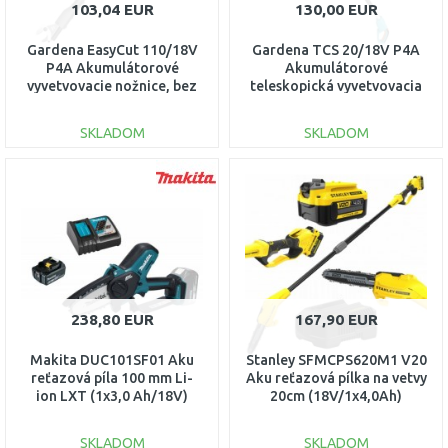
103,04 EUR
130,00 EUR
Gardena EasyCut 110/18V
Gardena TCS 20/18V P4A
P4A Akumulátorové
Akumulátorové
vyvetvovacie nožnice, bez
teleskopická vyvetvovacia
aku 14772-55
pílka, bez aku 14770-55
SKLADOM
SKLADOM
DO KOŠÍKA
DO KOŠÍKA
Porovnať
Porovnať
238,80 EUR
167,90 EUR
Makita DUC101SF01 Aku
Stanley SFMCPS620M1 V20
reťazová píla 100 mm Li-
Aku reťazová pílka na vetvy
ion LXT (1x3,0 Ah/18V)
20cm (18V/1x4,0Ah)
SKLADOM
SKLADOM