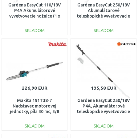
Gardena EasyCut 110/18V
Gardena EasyCut 250/18V
P4A Akumulátorové
Akumulátorové
vyvetvovacie nožnice (1 x
teleskopické vyvetvovacie
2,0 Ah) 14772-20
nožnice, (1x2,0Ah 14774-20
SKLADOM
SKLADOM
DO KOŠÍKA
DO KOŠÍKA
Porovnať
Porovnať
226,90 EUR
135,58 EUR
Makita 191T38-7
Gardena EasyCut 250/18V
Nadstavec motorovej
P4A, Akumulátorové
jednotky, píla 30 mc, 3/8
teleskopické vyvetvovacie
"1.1 mm, EY403MP
nožnice, 14774-55
SKLADOM
SKLADOM