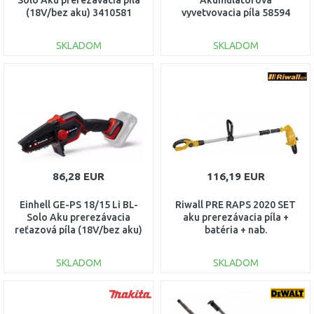
Solo Aku prerezávacia píla
Akumulátorová
(18V/bez aku) 3410581
vyvetvovacia píla 58594
SKLADOM
SKLADOM
DO KOŠÍKA
DO KOŠÍKA
Porovnať
Porovnať
86,28 EUR
116,19 EUR
Einhell GE-PS 18/15 Li BL-
Riwall PRE RAPS 2020 SET
Solo Aku prerezávacia
aku prerezávacia píla +
reťazová píla (18V/bez aku)
batéria + nab.
4600040
AC42E2101008B
SKLADOM
SKLADOM
DO KOŠÍKA
DO KOŠÍKA