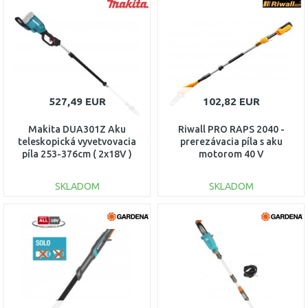
DO KOŠÍKA
DO KOŠÍKA
Porovnať
Porovnať
527,49 EUR
102,82 EUR
Makita DUA301Z Aku
Riwall PRO RAPS 2040 -
teleskopická vyvetvovacia
prerezávacia píla s aku
píla 253-376cm ( 2x18V )
motorom 40 V
bez aku
AC42B1701040B
SKLADOM
SKLADOM
DO KOŠÍKA
DO KOŠÍKA
Porovnať
Porovnať