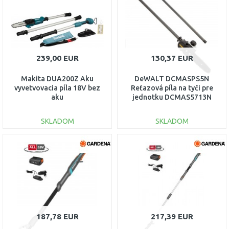
Porovnať
Porovnať
239,00 EUR
130,37 EUR
Makita DUA200Z Aku
DeWALT DCMASPS5N
vyvetvovacia píla 18V bez
Reťazová píla na tyči pre
aku
jednotku DCMAS5713N
SKLADOM
SKLADOM
DO KOŠÍKA
DO KOŠÍKA
Porovnať
Porovnať
187,78 EUR
217,39 EUR