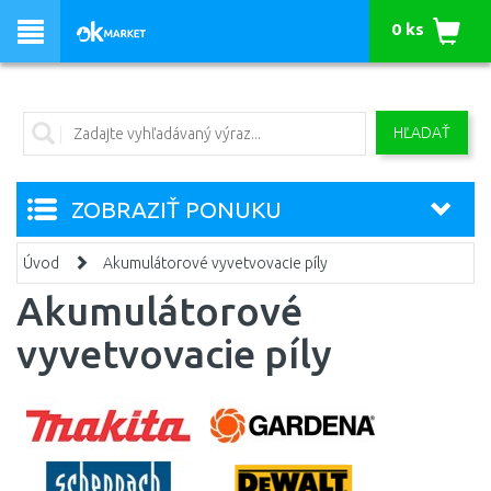
0 ks
HĽADAŤ
ZOBRAZIŤ PONUKU
Úvod
Akumulátorové vyvetvovacie píly
Akumulátorové
vyvetvovacie píly