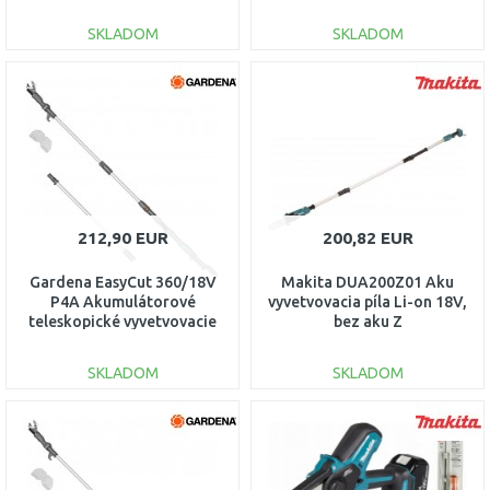
010.0
SKLADOM
SKLADOM
DO KOŠÍKA
DO KOŠÍKA
Porovnať
Porovnať
212,90 EUR
200,82 EUR
Gardena EasyCut 360/18V
Makita DUA200Z01 Aku
P4A Akumulátorové
vyvetvovacia píla Li-on 18V,
teleskopické vyvetvovacie
bez aku Z
nožnice, bez aku 14776
SKLADOM
SKLADOM
DO KOŠÍKA
DO KOŠÍKA
Porovnať
Porovnať