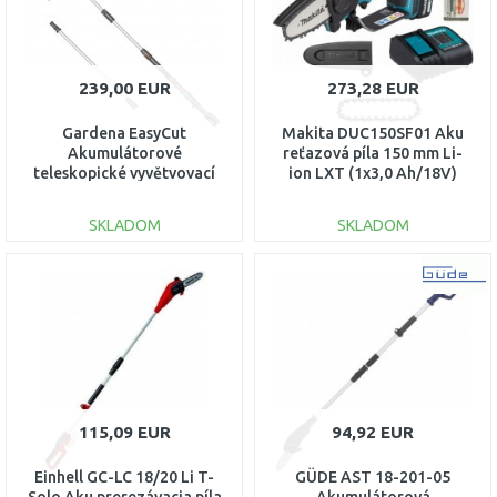
239,00 EUR
273,28 EUR
Gardena EasyCut
Makita DUC150SF01 Aku
Akumulátorové
reťazová píla 150 mm Li-
teleskopické vyvětvovací
ion LXT (1x3,0 Ah/18V)
nůžky 360/18V P4A, 14776-
20
SKLADOM
SKLADOM
DO KOŠÍKA
DO KOŠÍKA
Porovnať
Porovnať
115,09 EUR
94,92 EUR
Einhell GC-LC 18/20 Li T-
GÜDE AST 18-201-05