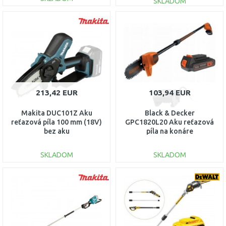
SKLADOM
DO KOŠÍKA
DO KOŠÍKA
Porovnať
Porovnať
213,42 EUR
103,94 EUR
Makita DUC101Z Aku
Black & Decker
reťazová píla 100 mm (18V)
GPC1820L20 Aku reťazová
bez aku
píla na konáre
(20cm/18V/1x2,0Ah)
SKLADOM
SKLADOM
DO KOŠÍKA
DO KOŠÍKA
Porovnať
Porovnať