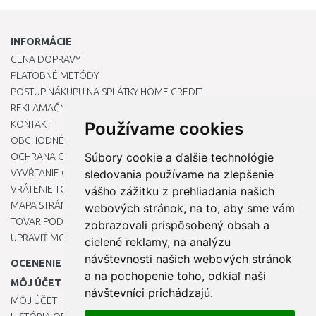
INFORMÁCIE
CENA DOPRAVY
PLATOBNÉ METÓDY
POSTUP NÁKUPU NA SPLÁTKY HOME CREDIT
REKLAMAČNÝ PORIADOK
KONTAKT
Používame cookies
OBCHODNÉ PODMIENKY
Súbory cookie a ďalšie technológie
OCHRANA OSOBNÝCH ÚDAJOV
VYVŔTANIE OTVORU DO DREZU PRE KUCHYNSKÚ BATÉRIU
sledovania používame na zlepšenie
VRÁTENIE TOVARU / REKLAMÁCIE
vášho zážitku z prehliadania našich
MAPA STRÁNOK
webových stránok, na to, aby sme vám
TOVAR PODĽA ZNAČIEK
zobrazovali prispôsobený obsah a
UPRAVIŤ MOJE PREDVOĽBY COOKIES
cielené reklamy, na analýzu
návštevnosti našich webových stránok
OCENENIE
a na pochopenie toho, odkiaľ naši
MÔJ ÚČET
návštevníci prichádzajú.
MÔJ ÚČET