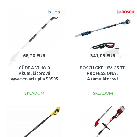
DO KOŠÍKA
DO KOŠÍKA
Porovnať
Porovnať
68,70 EUR
341,05 EUR
GÜDE AST 18-0
BOSCH GKE 18V-25 TP
Akumulátorová
PROFESSIONAL
vyvetvovacia píla 58595
Akumulátorová
teleskopická prerezávacia
píla 06008D6000
SKLADOM
SKLADOM
DO KOŠÍKA
DO KOŠÍKA
Porovnať
Porovnať