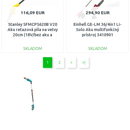
116,09 EUR
294,90 EUR
Stanley SFMCPS620B V20
Einhell GE-LM 36/4in1 Li-
Aku reťazová píla na vetvy
Solo Aku multifunkčný
20cm (18V/bez aku a
prístroj 3410901
nabíjačky)
SKLADOM
SKLADOM
DO KOŠÍKA
DO KOŠÍKA
1
2
>
>|
Porovnať
Porovnať