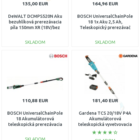
135,00 EUR
164,96 EUR
DeWALT DCMPS520N Aku
BOSCH UniversalChainPole
bezuhlíková prerezávacia
18 1x Aku 2,5 Ah,
píla 150mm XR (18V/bez
Teleskopický prerezávač
aku)
konárov 06008B3100
SKLADOM
SKLADOM
DO KOŠÍKA
DO KOŠÍKA
Porovnať
Porovnať
110,88 EUR
181,40 EUR
BOSCH UniversalChainPole
Gardena TCS 20/18V P4A
18 Akumulátorová
Akumulátorová
teleskopická prerezávacia
teleskopická vyvetvovacia
píla 06008B3101
pílka, sada 14770-20
SKLADOM