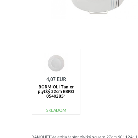
4,07 EUR
BORMIOLI Tanier
plytký 32cm EBRO
05402851
SKLADOM
DO KOŠÍKA
Porovnať
BANQUET Valentia tanier plytký square 27cm 60112A1