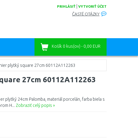
|
PRIHLÁSIŤ
VYTVORIŤ ÚČET
ČASTÉ OTÁZKY
Košík
0 kus(ov) - 0,00 EUR
nier plytký square 27cm 60112A112263
square 27cm 60112A112263
 plytký 24cm Palomba, materiál porcelán, farba biela s
orom H...
Zobraziť celý popis »