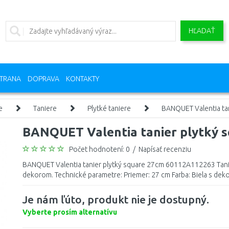
HĽADAŤ
TRANA
DOPRAVA
KONTAKTY
e
Taniere
Plytké taniere
BANQUET Valentia ta
BANQUET Valentia tanier plytký 
Počet hodnotení: 0
/
Napísať recenziu
BANQUET Valentia tanier plytký square 27cm 60112A112263 Tanier
dekorom. Technické parametre: Priemer: 27 cm Farba: Biela s dek
Je nám ľúto, produkt nie je dostupný.
Vyberte prosím alternatívu