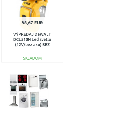
38,67 EUR
VÝPREDAJ DeWALT
DCL510N Led svetlo
(12V/bez aku) BEZ
ORIGINÁLNEHO OBALU
SKLADOM
DO KOŠÍKA
Porovnať