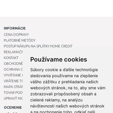
INFORMÁCIE
CENA DOPRAVY
PLATOBNÉ METÓDY
POSTUP NÁKUPU NA SPLÁTKY HOME CREDIT
REKLAMAČNÝ PORIADOK
KONTAKT
Používame cookies
OBCHODNÉ PODMIENKY
Súbory cookie a ďalšie technológie
OCHRANA OSOBNÝCH ÚDAJOV
VYVŔTANIE OTVORU DO DREZU PRE KUCHYNSKÚ BATÉRIU
sledovania používame na zlepšenie
VRÁTENIE TOVARU / REKLAMÁCIE
vášho zážitku z prehliadania našich
MAPA STRÁNOK
webových stránok, na to, aby sme vám
TOVAR PODĽA ZNAČIEK
zobrazovali prispôsobený obsah a
UPRAVIŤ MOJE PREDVOĽBY COOKIES
cielené reklamy, na analýzu
návštevnosti našich webových stránok
OCENENIE
a na pochopenie toho, odkiaľ naši