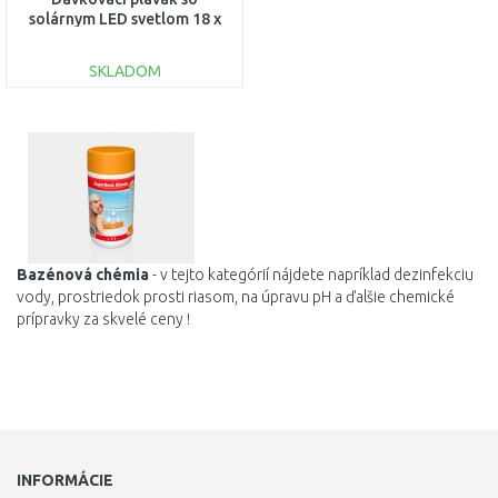
solárnym LED svetlom 18 x
21,5 cm 58943
SKLADOM
DO KOŠÍKA
Porovnať
Bazénová chémia
- v tejto kategórií nájdete napríklad dezinfekciu
vody, prostriedok prosti riasom, na úpravu pH a
ďalšie
chemické
prípravky za skvelé ceny !
INFORMÁCIE