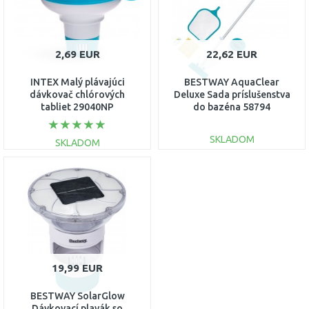
2,69 EUR
22,62 EUR
INTEX Malý plávajúci
BESTWAY AquaClear
dávkovač chlórových
Deluxe Sada príslušenstva
tabliet 29040NP
do bazéna 58794
SKLADOM
SKLADOM
DO KOŠÍKA
DO KOŠÍKA
Porovnať
Porovnať
19,99 EUR
BESTWAY SolarGlow
Dávkovací plavák so