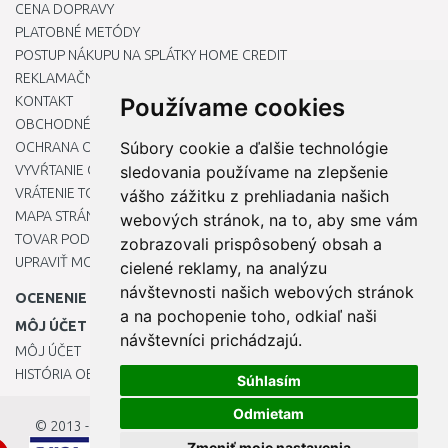
CENA DOPRAVY
PLATOBNÉ METÓDY
POSTUP NÁKUPU NA SPLÁTKY HOME CREDIT
REKLAMAČNÝ PORIADOK
KONTAKT
Používame cookies
OBCHODNÉ PODMIENKY
Súbory cookie a ďalšie technológie
OCHRANA OSOBNÝCH ÚDAJOV
VYVŔTANIE OTVORU DO DREZU PRE KUCHYNSKÚ BATÉRIU
sledovania používame na zlepšenie
VRÁTENIE TOVARU / REKLAMÁCIE
vášho zážitku z prehliadania našich
MAPA STRÁNOK
webových stránok, na to, aby sme vám
TOVAR PODĽA ZNAČIEK
zobrazovali prispôsobený obsah a
UPRAVIŤ MOJE PREDVOĽBY COOKIES
cielené reklamy, na analýzu
návštevnosti našich webových stránok
OCENENIE
a na pochopenie toho, odkiaľ naši
MÔJ ÚČET
návštevníci prichádzajú.
MÔJ ÚČET
HISTÓRIA OBJEDNÁVOK
Súhlasím
Odmietam
© 2013 - 2026
OKmarket.sk
Zmeniť moje nastavenia