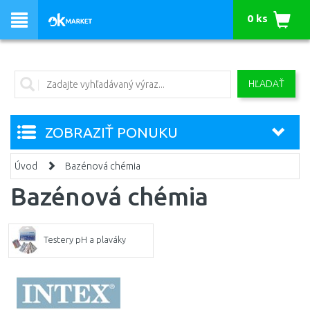
0 ks
HĽADAŤ
ZOBRAZIŤ PONUKU
Úvod
Bazénová chémia
Bazénová chémia
Testery pH a plaváky