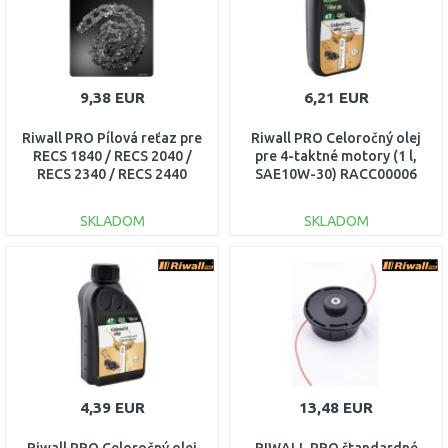
9,38 EUR
6,21 EUR
Riwall PRO Pílová reťaz pre
Riwall PRO Celoročný olej
RECS 1840 / RECS 2040 /
pre 4-taktné motory (1 l,
RECS 2340 / RECS 2440
SAE10W-30) RACC00006
RACC00052
SKLADOM
SKLADOM
DO KOŠÍKA
DO KOŠÍKA
Porovnať
Porovnať
4,39 EUR
13,48 EUR