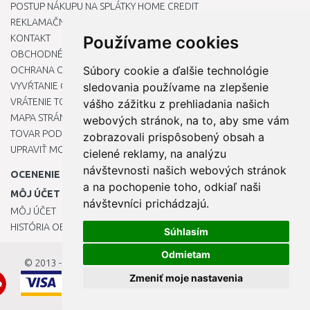
POSTUP NÁKUPU NA SPLÁTKY HOME CREDIT
REKLAMAČNÝ PORIADOK
KONTAKT
Používame cookies
OBCHODNÉ PODMIENKY
Súbory cookie a ďalšie technológie
OCHRANA OSOBNÝCH ÚDAJOV
VYVŔTANIE OTVORU DO DREZU PRE KUCHYNSKÚ BATÉRIU
sledovania používame na zlepšenie
VRÁTENIE TOVARU / REKLAMÁCIE
vášho zážitku z prehliadania našich
MAPA STRÁNOK
webových stránok, na to, aby sme vám
TOVAR PODĽA ZNAČIEK
zobrazovali prispôsobený obsah a
UPRAVIŤ MOJE PREDVOĽBY COOKIES
cielené reklamy, na analýzu
návštevnosti našich webových stránok
OCENENIE
a na pochopenie toho, odkiaľ naši
MÔJ ÚČET
návštevníci prichádzajú.
MÔJ ÚČET
HISTÓRIA OBJEDNÁVOK
Súhlasím
Odmietam
© 2013 - 2026
OKmarket.sk
Zmeniť moje nastavenia