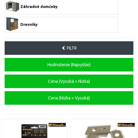
Záhradné domčeky
Drevníky
FILTR
Hodnotenie (Najvyššie)
Cena (Vysoká > Nízka)
Cena (Nízka > Vysoká)