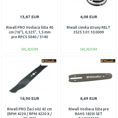
13,67 EUR
4,08 EUR
Riwall PRO Vodiaca lišta 40
Riwall cievka struny RELT
cm (16"), 0,325", 1,5 mm
3525 3.01.10.0009
pre RPCS 5040 / 5140
RACC00095
SKLADOM
SKLADOM
DO KOŠÍKA
DO KOŠÍKA
Porovnať
Porovnať
16,90 EUR
6,69 EUR
Riwall PRO Žací nôž 42 cm
Riwall Vodiaca lišta pre
(RPM 4220 / RPM 4220 X /
RAHS 1820i SET