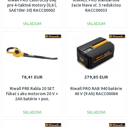
Riwall PRO Celoročný olej
RIWALL PRO štandardné
pre 4-taktné motory (0,6 l,
žacie hlava vč. 3 redukciou
SAE10W-30) RACC00002
RACC00033
SKLADOM
SKLADOM
DO KOŠÍKA
DO KOŠÍKA
Porovnať
Porovnať
78,41 EUR
279,85 EUR
Riwall PRE Rabla 20 SET
Riwall PRO RAB 940 batérie
fúkač s aku motorom 20 V +
40 V (9 Ah) RACC00084
2Ah batérie + pon.
AB42E2101006B
SKLADOM
SKLADOM
DO KOŠÍKA
DO KOŠÍKA