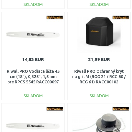
SKLADOM
SKLADOM
DO KOŠÍKA
DO KOŠÍKA
Porovnať
Porovnať
14,83 EUR
21,99 EUR
Riwall PRO Vodiaca lišta 45
Riwall PRO Ochranný kryt
cm (18"), 0,325", 1,5 mm
na gril M (RGG 21 / RCG 60 /
pre RPCS 5545 RACC00097
RCG 61) RACC00102
SKLADOM
SKLADOM
DO KOŠÍKA
DO KOŠÍKA
Porovnať
Porovnať