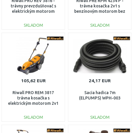
Riwall PRO REV 3816 -
Riwall PRE RPM 4234 P -
trávny prevzdušňovač s
trávna kosačka 2v1 s
elektrickým motorom
benzínovým motorom bez
combi 3v1 EV16A1901085B
pojazdu PM11B2001077A
SKLADOM
SKLADOM
DO KOŠÍKA
DO KOŠÍKA
Porovnať
Porovnať
105,62 EUR
24,17 EUR
Riwall PRO REM 3817
Sacia hadica 7m
trávna kosačka s
(ELPUMPS) WPH-003
elektrickým motorom 2v1
EM18A1901015B
SKLADOM
SKLADOM
DO KOŠÍKA
DO KOŠÍKA