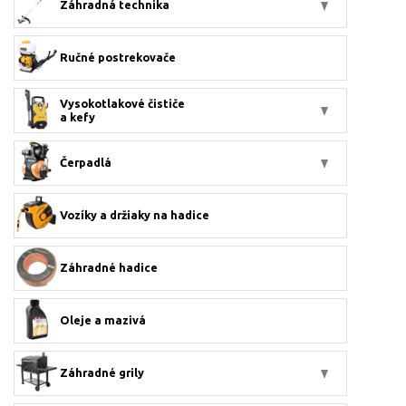
Záhradná technika
Ručné postrekovače
Vysokotlakové čističe
a kefy
Čerpadlá
Vozíky a držiaky na hadice
Záhradné hadice
Oleje a mazivá
Záhradné grily