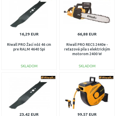
Porovnať
Porovnať
16,29 EUR
66,88 EUR
Riwall PRO Žací nôž 46 cm
Riwall PRO RECS 2440e -
pre RALM 4640 Spi
reťazová píla s elektrickým
motorom 2400 W
EC42A2101040
SKLADOM
SKLADOM
DO KOŠÍKA
DO KOŠÍKA
Porovnať
Porovnať
23,42 EUR
99,57 EUR