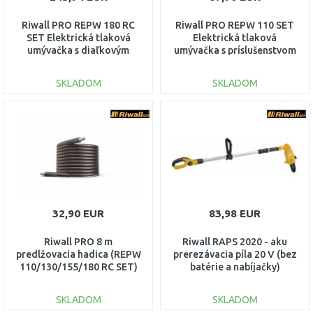
Riwall PRO REPW 180 RC
Riwall PRO REPW 110 SET
SET Elektrická tlaková
Elektrická tlaková
umývačka s diaľkovým
umývačka s príslušenstvom
ovládaním
EP25A2401066B
SKLADOM
SKLADOM
DO KOŠÍKA
DO KOŠÍKA
Porovnať
Porovnať
32,90 EUR
83,98 EUR
Riwall PRO 8 m
Riwall RAPS 2020 - aku
predlžovacia hadica (REPW
prerezávacia píla 20 V (bez
110/130/155/180 RC SET)
batérie a nabíjačky)
RACC00110
AC42E2101008B
SKLADOM
SKLADOM