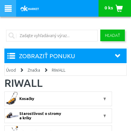
0 ks
HĽADAŤ
ZOBRAZIŤ PONUKU
Úvod
Značka
RIWALL
RIWALL
Kosačky
Starostlivosť o stromy
a kríky