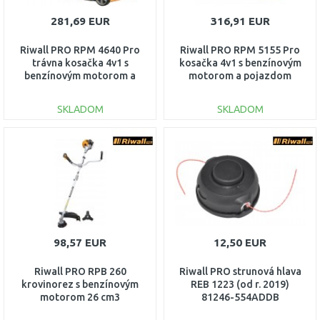
281,69 EUR
316,91 EUR
Riwall PRO RPM 4640 Pro
Riwall PRO RPM 5155 Pro
trávna kosačka 4v1 s
kosačka 4v1 s benzínovým
benzínovým motorom a
motorom a pojazdom
pojazdom PM12F2101001B
PM12F2101002B
SKLADOM
SKLADOM
DO KOŠÍKA
DO KOŠÍKA
Porovnať
Porovnať
98,57 EUR
12,50 EUR
Riwall PRO RPB 260
Riwall PRO strunová hlava
krovinorez s benzínovým
REB 1223 (od r. 2019)
motorom 26 cm3
81246-554ADDB
PB41A2101051B