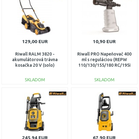
Porovnať
Porovnať
129,00 EUR
10,90 EUR
Riwall RALM 3820 -
Riwall PRO Napeňovač 400
akumulátorová trávna
ml s reguláciou (REPW
kosačka 20 V (solo)
110/130/155/180 RC/195i
AM18E2001003B
SET) RACC00113
SKLADOM
SKLADOM
DO KOŠÍKA
DO KOŠÍKA
Porovnať
Porovnať
245,94 EUR
67,90 EUR