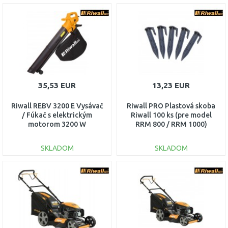
DO KOŠÍKA
DO KOŠÍKA
Porovnať
Porovnať
35,53 EUR
13,23 EUR
Riwall REBV 3200 E Vysávač
Riwall PRO Plastová skoba
/ Fúkač s elektrickým
Riwall 100 ks (pre model
motorom 3200 W
RRM 800 / RRM 1000)
EB42A2001060B
RACC00070
SKLADOM
SKLADOM
DO KOŠÍKA
DO KOŠÍKA
Porovnať
Porovnať