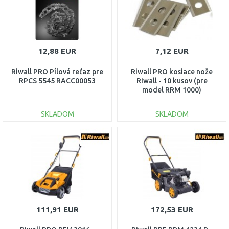
12,88 EUR
7,12 EUR
Riwall PRO Pílová reťaz pre
Riwall PRO kosiace nože
RPCS 5545 RACC00053
Riwall - 10 kusov (pre
model RRM 1000)
RACC00067
SKLADOM
SKLADOM
DO KOŠÍKA
DO KOŠÍKA
Porovnať
Porovnať
111,91 EUR
172,53 EUR