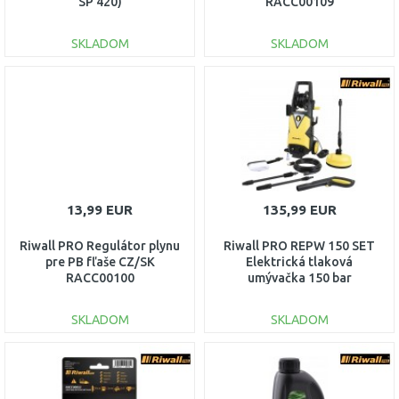
SP 420)
RACC00109
SKLADOM
SKLADOM
DO KOŠÍKA
DO KOŠÍKA
Porovnať
Porovnať
13,99 EUR
135,99 EUR
Riwall PRO Regulátor plynu
Riwall PRO REPW 150 SET
pre PB fľaše CZ/SK
Elektrická tlaková
RACC00100
umývačka 150 bar
EP25A1501068B
SKLADOM
SKLADOM
DO KOŠÍKA
DO KOŠÍKA
Porovnať
Porovnať