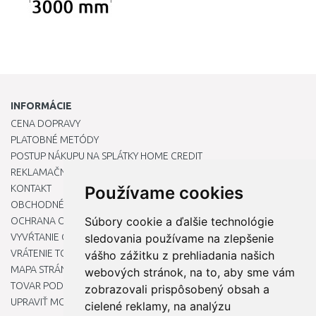
INFORMÁCIE
CENA DOPRAVY
PLATOBNÉ METÓDY
POSTUP NÁKUPU NA SPLÁTKY HOME CREDIT
REKLAMAČNÝ PORIADOK
KONTAKT
Používame cookies
OBCHODNÉ PODMIENKY
Súbory cookie a ďalšie technológie
OCHRANA OSOBNÝCH ÚDAJOV
VYVŔTANIE OTVORU DO DREZU PRE KUCHYNSKÚ BATÉRIU
sledovania používame na zlepšenie
VRÁTENIE TOVARU / REKLAMÁCIE
vášho zážitku z prehliadania našich
MAPA STRÁNOK
webových stránok, na to, aby sme vám
TOVAR PODĽA ZNAČIEK
zobrazovali prispôsobený obsah a
UPRAVIŤ MOJE PREDVOĽBY COOKIES
cielené reklamy, na analýzu