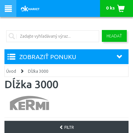
0 ks
HĽADAŤ
ZOBRAZIŤ PONUKU
Úvod
Dĺžka 3000
Dĺžka 3000
FILTR