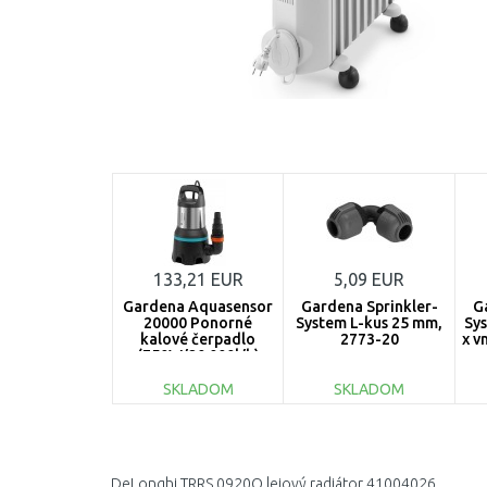
133,21 EUR
5,09 EUR
Gardena Aquasensor
Gardena Sprinkler-
G
20000 Ponorné
System L-kus 25 mm,
Sy
kalové čerpadlo
2773-20
x v
(750W/20 000l/h)
9044-20
SKLADOM
SKLADOM
DO KOŠÍKA
DO KOŠÍKA
Porovnať
Porovnať
DeLonghi TRRS 0920O lejový radiátor 41004026