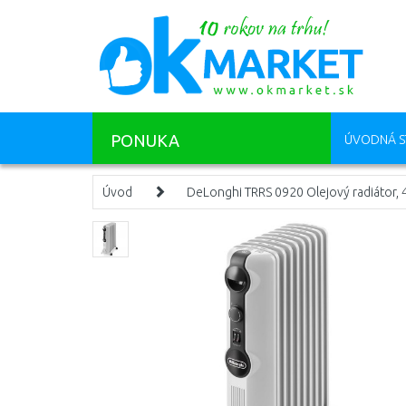
PONUKA
ÚVODNÁ S
Úvod
DeLonghi TRRS 0920 Olejový radiátor,