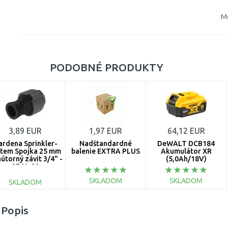
M
PODOBNÉ PRODUKTY
3,89 EUR
1,97 EUR
64,12 EUR
ardena Sprinkler-
Nadštandardné
DeWALT DCB184
stem Spojka 25 mm
balenie EXTRA PLUS
Akumulátor XR
nútorný závit 3/4" -
(5,0Ah/18V)
2761-20
SKLADOM
SKLADOM
SKLADOM
DO KOŠÍKA
DO KOŠÍKA
DO KOŠÍKA
Popis
Porovnať
Porovnať
Porovnať