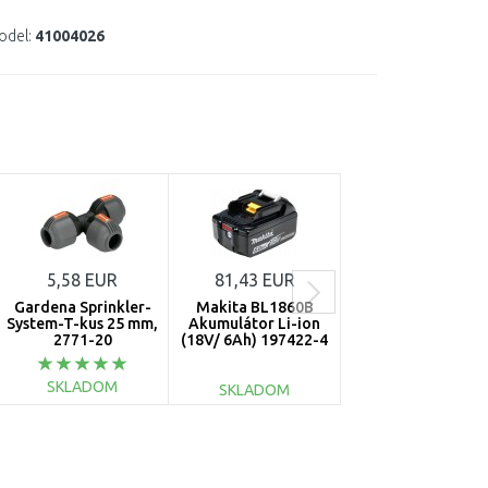
odel:
41004026
5,58 EUR
81,43 EUR
68,23 EUR
Gardena Sprinkler-
Makita BL1860B
Makita BL1850B
System-T-kus 25 mm,
Akumulátor Li-ion
Akumulátor Li-io
2771-20
(18V/ 6Ah) 197422-4
18V/5,0 Ah 197280
SKLADOM
SKLADOM
SKLADOM
DO KOŠÍKA
DO KOŠÍKA
DO KOŠÍKA
Porovnať
Porovnať
Porovnať