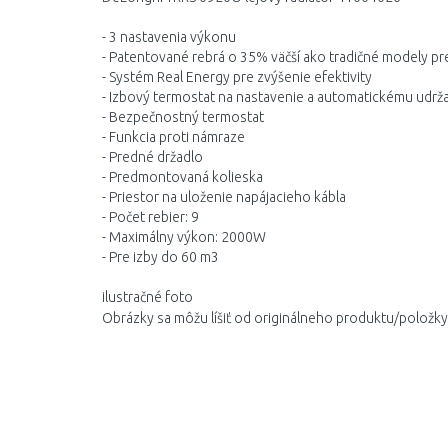
- 3 nastavenia výkonu
- Patentované rebrá o 35% väčší ako tradičné modely pre v
- Systém Real Energy pre zvýšenie efektivity
- Izbový termostat na nastavenie a automatickému udrž
- Bezpečnostný termostat
- Funkcia proti námraze
- Predné držadlo
- Predmontovaná kolieska
- Priestor na uloženie napájacieho kábla
- Počet rebier: 9
- Maximálny výkon: 2000W
- Pre izby do 60 m3
ilustračné foto
Obrázky sa môžu líšiť od originálneho produktu/položky