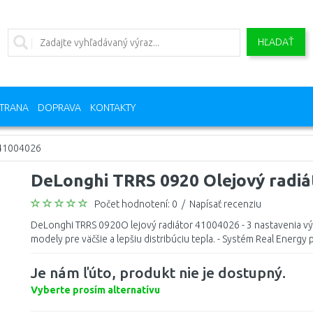
HĽADAŤ
TRANA
DOPRAVA
KONTAKTY
 41004026
DeLonghi TRRS 0920 Olejový radiá
Počet hodnotení: 0
/
Napísať recenziu
DeLonghi TRRS 0920O lejový radiátor 41004026 - 3 nastavenia vý
modely pre väčšie a lepšiu distribúciu tepla. - Systém Real Energy p
Je nám ľúto, produkt nie je dostupný.
Vyberte prosím alternatívu