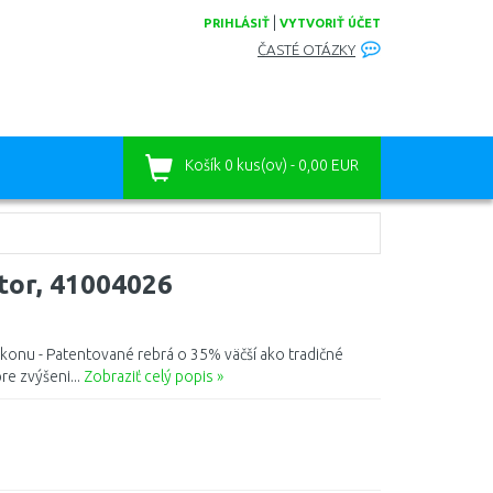
|
PRIHLÁSIŤ
VYTVORIŤ ÚČET
ČASTÉ OTÁZKY
Košík
0 kus(ov) - 0,00 EUR
tor, 41004026
konu - Patentované rebrá o 35% väčší ako tradičné
re zvýšeni...
Zobraziť celý popis »