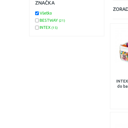
ZNAČKA
ZORAD
Všetko
BESTWAY
(21)
INTEX
(15)
INTEX
do ba