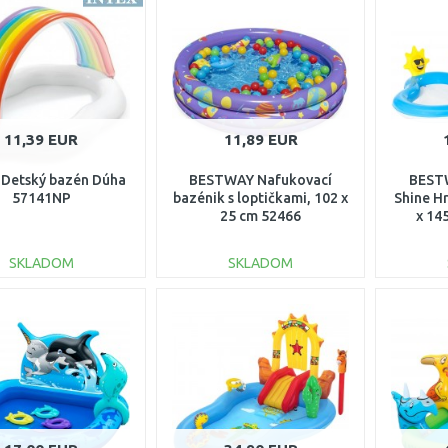
Porovnať
Porovnať
11,39 EUR
11,89 EUR
 Detský bazén Dúha
BESTWAY Nafukovací
BEST
57141NP
bazénik s loptičkami, 102 x
Shine H
25 cm 52466
x 14
SKLADOM
SKLADOM
DO KOŠÍKA
DO KOŠÍKA
Porovnať
Porovnať