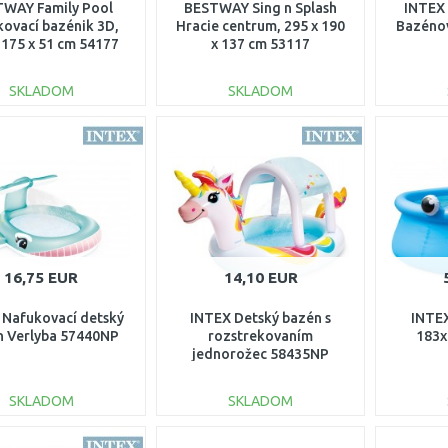
WAY Family Pool
BESTWAY Sing n Splash
INTEX 
ovací bazénik 3D,
Hracie centrum, 295 x 190
Bazénov
 175 x 51 cm 54177
x 137 cm 53117
SKLADOM
SKLADOM
DO KOŠÍKA
DO KOŠÍKA
Porovnať
Porovnať
16,75 EUR
14,10 EUR
 Nafukovací detský
INTEX Detský bazén s
INTEX
n Verlyba 57440NP
rozstrekovaním
183x
jednorožec 58435NP
SKLADOM
SKLADOM
DO KOŠÍKA
DO KOŠÍKA