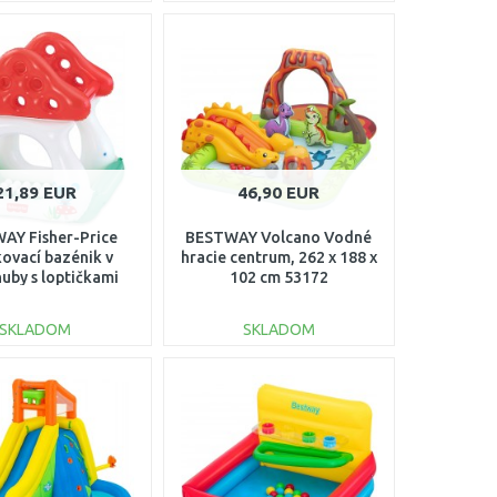
DO KOŠÍKA
DO KOŠÍKA
Porovnať
Porovnať
21,89 EUR
46,90 EUR
AY Fisher-Price
BESTWAY Volcano Vodné
ovací bazénik v
hracie centrum, 262 x 188 x
huby s loptičkami
102 cm 53172
97 x 110 cm 93570
SKLADOM
SKLADOM
DO KOŠÍKA
DO KOŠÍKA
Porovnať
Porovnať