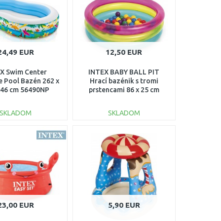
24,49 EUR
12,50 EUR
X Swim Center
INTEX BABY BALL PIT
e Pool Bazén 262 x
Hrací bazénik s tromi
 46 cm 56490NP
prstencami 86 x 25 cm
48674
SKLADOM
SKLADOM
DO KOŠÍKA
DO KOŠÍKA
Porovnať
Porovnať
23,00 EUR
5,90 EUR