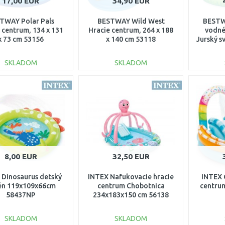
17,00 EUR
34,90 EUR
TWAY Polar Pals
BESTWAY Wild West
BESTW
 centrum, 134 x 131
Hracie centrum, 264 x 188
vodné
x 73 cm 53156
x 140 cm 53118
Jurský s
SKLADOM
SKLADOM
DO KOŠÍKA
DO KOŠÍKA
Porovnať
Porovnať
8,00 EUR
32,50 EUR
 Dinosaurus detský
INTEX Nafukovacie hracie
INTEX 
én 119x109x66cm
centrum Chobotnica
centru
58437NP
234x183x150 cm 56138
SKLADOM
SKLADOM