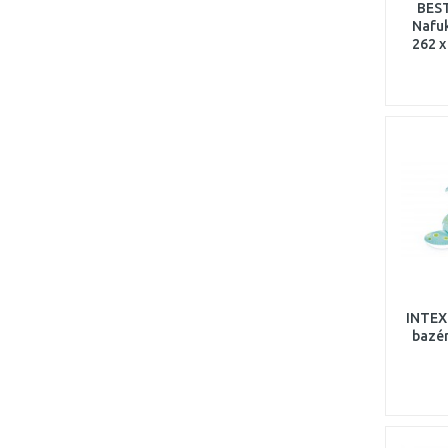
BEST
Nafuk
262 x
INTEX
bazé