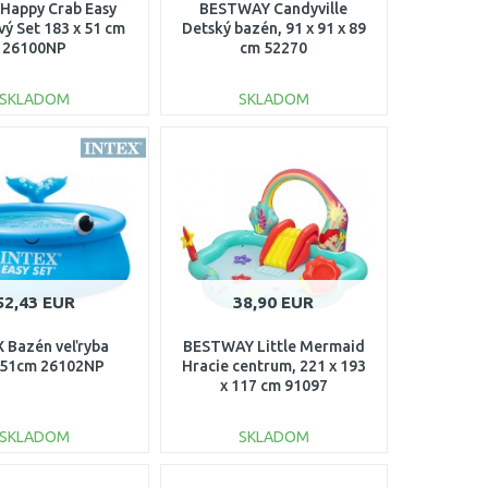
Happy Crab Easy
BESTWAY Candyville
ý Set 183 x 51 cm
Detský bazén, 91 x 91 x 89
26100NP
cm 52270
SKLADOM
SKLADOM
DO KOŠÍKA
DO KOŠÍKA
Porovnať
Porovnať
52,43 EUR
38,90 EUR
 Bazén veľryba
BESTWAY Little Mermaid
51cm 26102NP
Hracie centrum, 221 x 193
x 117 cm 91097
SKLADOM
SKLADOM
DO KOŠÍKA
DO KOŠÍKA