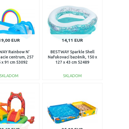
Porovnať
Porovnať
19,00 EUR
14,11 EUR
WAY Rainbow N'
BESTWAY Sparkle Shell
racie centrum, 257
Nafukovací bazénik, 150 x
5 x 91 cm 53092
127 x 43 cm 52489
SKLADOM
SKLADOM
DO KOŠÍKA
DO KOŠÍKA
Porovnať
Porovnať