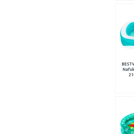
BESTW
Nafuk
21