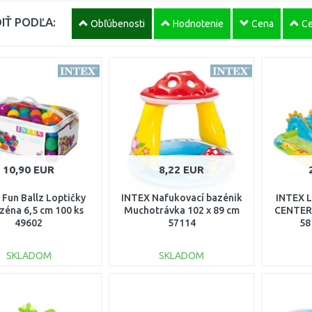
IŤ PODĽA:
Obľúbenosti
Hodnotenie
Cena
Ce
10,90 EUR
8,22 EUR
 Fun Ballz Loptičky
INTEX Nafukovací bazénik
INTEX 
zéna 6,5 cm 100 ks
Muchotrávka 102 x 89 cm
CENTER 
49602
57114
58
SKLADOM
SKLADOM
DO KOŠÍKA
DO KOŠÍKA
Porovnať
Porovnať