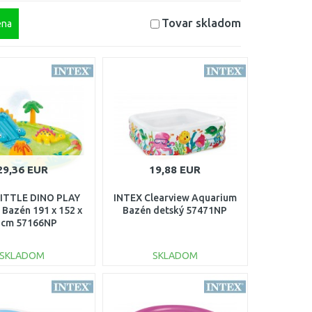
Tovar skladom
na
29,36 EUR
19,88 EUR
LITTLE DINO PLAY
INTEX Clearview Aquarium
Bazén 191 x 152 x
Bazén detský 57471NP
 cm 57166NP
SKLADOM
SKLADOM
DO KOŠÍKA
DO KOŠÍKA
Porovnať
Porovnať