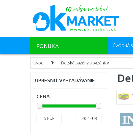
PONUKA
ÚVODNÁ S
Úvod
Detské bazény a bazéniky
Det
UPRESNIŤ VYHĽADÁVANIE
CENA
5
EUR
302
EUR