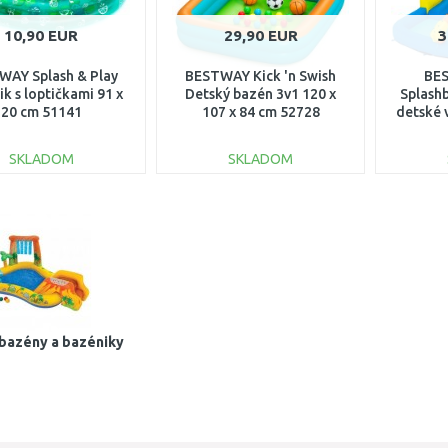
10,90 EUR
29,90 EUR
3
WAY Splash & Play
BESTWAY Kick 'n Swish
BE
k s loptičkami 91 x
Detský bazén 3v1 120 x
Splash
20 cm 51141
107 x 84 cm 52728
detské 
x 286
SKLADOM
SKLADOM
DO KOŠÍKA
DO KOŠÍKA
Porovnať
Porovnať
bazény a bazéniky