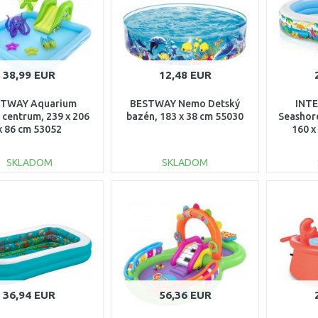
38,99 EUR
12,48 EUR
TWAY Aquarium
BESTWAY Nemo Detský
INTE
 centrum, 239 x 206
bazén, 183 x 38 cm 55030
Seashor
x 86 cm 53052
160 x
SKLADOM
SKLADOM
DO KOŠÍKA
DO KOŠÍKA
Porovnať
Porovnať
36,94 EUR
56,36 EUR