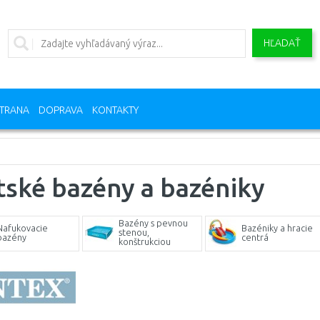
HĽADAŤ
TRANA
DOPRAVA
KONTAKTY
ské bazény a bazéniky
Bazény s pevnou
Nafukovacie
Bazéniky a hracie
stenou,
bazény
centrá
konštrukciou