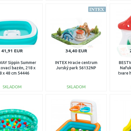
DO KOŠÍKA
DO KOŠÍKA
Porovnať
Porovnať
41,91 EUR
34,40 EUR
AY Sippin Summer
INTEX Hracie centrum
BESTW
ovací bazén, 218 x
Jurský park 56132NP
Nafuk
8 x 48 cm 54446
tvare 
107 x 
SKLADOM
SKLADOM
DO KOŠÍKA
DO KOŠÍKA
Porovnať
Porovnať