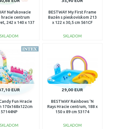
40,68 EUR
35,90 EUR
AY Nafukovacie
BESTWAY My First Frame
 hracie centrum
Bazén s pieskoviskom 213
vet, 242 x 140 x 137
x 122 x 30,5 cm 561CF
cm 53160
SKLADOM
SKLADOM
DO KOŠÍKA
DO KOŠÍKA
Porovnať
Porovnať
37,10 EUR
29,00 EUR
Candy Fun Hracie
BESTWAY Rainbows 'N
m 170x168x122cm
Rays Hracie centrum, 188 x
57144NP
150 x 89 cm 53174
SKLADOM
SKLADOM