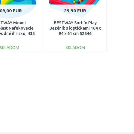
09,00 EUR
29,90 EUR
STWAY Mount
BESTWAY Sort 'n Play
blast Nafukovacie
Bazénik s loptičkami 104 x
vodné ihrisko, 435
94 x 61 cm 52546
 x 267 cm 53478
SKLADOM
SKLADOM
DO KOŠÍKA
DO KOŠÍKA
Porovnať
Porovnať