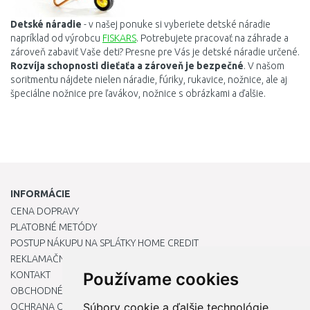
Detské
náradie
- v našej ponuke si vyberiete
detské náradie
napríklad od výrobcu
FISKARS
. P
otrebujete
pracovať
na
záhrade
a
zároveň
zabaviť
Vaše deti
? P
resne
pre
Vás je
detské
náradie
určené.
Rozvíja
schopnosti
dieťaťa
a
zároveň
je bezpečné
.
V
našom
soritmentu
nájdete
nielen
náradie
,
fúriky
,
rukavice
,
nožnice
,
ale
aj
špeciálne
nožnice
pre
ľavákov
,
nožnice
s
obrázkami
a ďalšie.
INFORMÁCIE
CENA DOPRAVY
PLATOBNÉ METÓDY
POSTUP NÁKUPU NA SPLÁTKY HOME CREDIT
REKLAMAČNÝ PORIADOK
KONTAKT
Používame cookies
OBCHODNÉ PODMIENKY
Súbory cookie a ďalšie technológie
OCHRANA OSOBNÝCH ÚDAJOV