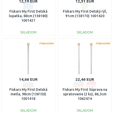
12,19 EUR
12,31 EUR
Fiskars My First Detská
Fiskars My First Detský rýľ,
lopatka, 88cm (138180)
91cm (138170) 1001420
1001421
SKLADOM
SKLADOM
DO KOŠÍKA
DO KOŠÍKA
Porovnať
Porovnať
14,66 EUR
22,46 EUR
Fiskars My First Detská
Fiskars My First Súprava na
metla, 98cm (138150)
upratovanie (2 ks), 86,3cm
1001418
1062474
SKLADOM
SKLADOM