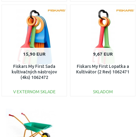
DO KOŠÍKA
DO KOŠÍKA
Porovnať
Porovnať
15,90 EUR
9,67 EUR
Fiskars My First Sada
Fiskars My First Lopatka a
kultivačných nástrojov
Kultivátor (2 Rev) 1062471
(4ks) 1062472
V EXTERNOM SKLADE
SKLADOM
DO KOŠÍKA
DO KOŠÍKA
Porovnať
Porovnať