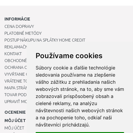
INFORMÁCIE
CENA DOPRAVY
PLATOBNÉ METÓDY
POSTUP NÁKUPU NA SPLÁTKY HOME CREDIT
REKLAMAČNÝ PORIADOK
KONTAKT
Používame cookies
OBCHODNÉ PODMIENKY
Súbory cookie a ďalšie technológie
OCHRANA OSOBNÝCH ÚDAJOV
VYVŔTANIE OTVORU DO DREZU PRE KUCHYNSKÚ BATÉRIU
sledovania používame na zlepšenie
VRÁTENIE TOVARU / REKLAMÁCIE
vášho zážitku z prehliadania našich
MAPA STRÁNOK
webových stránok, na to, aby sme vám
TOVAR PODĽA ZNAČIEK
zobrazovali prispôsobený obsah a
UPRAVIŤ MOJE PREDVOĽBY COOKIES
cielené reklamy, na analýzu
návštevnosti našich webových stránok
OCENENIE
a na pochopenie toho, odkiaľ naši
MÔJ ÚČET
návštevníci prichádzajú.
MÔJ ÚČET