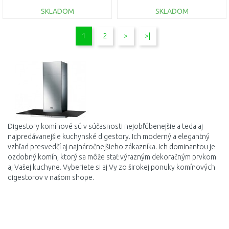
SKLADOM
SKLADOM
DO KOŠÍKA
DO KOŠÍKA
1
2
>
>|
Porovnať
Porovnať
Digestory
komínové
sú
v
súčasnosti
nejobľúbenejšie
a
teda aj
najpredávanejšie
kuchynské
digestory
.
Ich
moderný
a
elegantný
vzhľad
presvedčí
aj
najnáročnejšieho
zákazníka
.
Ich
dominantou
je
ozdobný
komín
,
ktorý
sa
môže stať
výrazným
dekoračným
prvkom
aj
Vašej
kuchyne
.
Vyberiete
si
aj
Vy
zo širokej
ponuky
komínových
digestor
ov
v
našom
shope
.