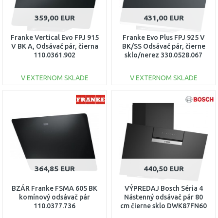
359,00 EUR
431,00 EUR
Franke Vertical Evo FPJ 915
Franke Evo Plus FPJ 925 V
V BK A, Odsávač pár, čierna
BK/SS Odsávač pár, čierne
110.0361.902
sklo/nerez 330.0528.067
V EXTERNOM SKLADE
V EXTERNOM SKLADE
DO KOŠÍKA
DO KOŠÍKA
Porovnať
Porovnať
364,85 EUR
440,50 EUR
BZÁR Franke FSMA 605 BK
VÝPREDAJ Bosch Séria 4
komínový odsávač pár
Nástenný odsávač pár 80
110.0377.736
cm čierne sklo DWK87FN60
POŠKODENÉ