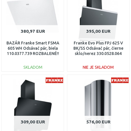
380,97 EUR
395,00 EUR
BAZÁR Franke Smart FSMA
Franke Evo Plus FPJ 625 V
605 WH Odsávač pár, biela
BK/SS Odsávač pár, čierne
110.0377.739 ROZBALENÉ!!
sklo/nerez 330.0528.064
SKLADOM
NIE JE SKLADOM
DO KOŠÍKA
DO KOŠÍKA
Porovnať
Porovnať
309,00 EUR
576,00 EUR