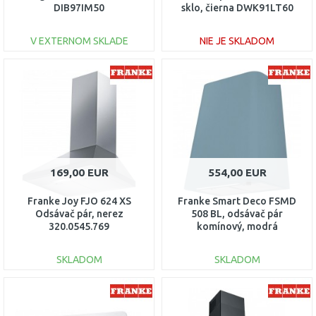
DIB97IM50
sklo, čierna DWK91LT60
V EXTERNOM SKLADE
NIE JE SKLADOM
DO KOŠÍKA
DO KOŠÍKA
Porovnať
Porovnať
169,00 EUR
554,00 EUR
Franke Joy FJO 624 XS
Franke Smart Deco FSMD
Odsávač pár, nerez
508 BL, odsávač pár
320.0545.769
komínový, modrá
335.0530.203
SKLADOM
SKLADOM
DO KOŠÍKA
DO KOŠÍKA
Porovnať
Porovnať