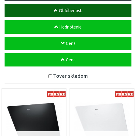
Obľúbenosti
Hodnotenie
Cena
Cena
Tovar skladom