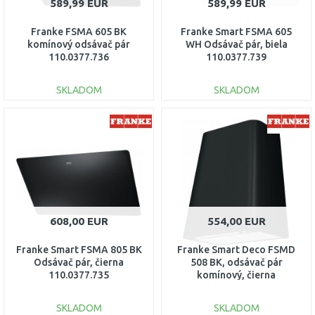
589,99 EUR
589,99 EUR
Franke FSMA 605 BK
Franke Smart FSMA 605
komínový odsávač pár
WH Odsávač pár, biela
110.0377.736
110.0377.739
SKLADOM
SKLADOM
DO KOŠÍKA
DO KOŠÍKA
Porovnať
Porovnať
608,00 EUR
554,00 EUR
Franke Smart FSMA 805 BK
Franke Smart Deco FSMD
Odsávač pár, čierna
508 BK, odsávač pár
110.0377.735
komínový, čierna
335.0528.006
SKLADOM
SKLADOM