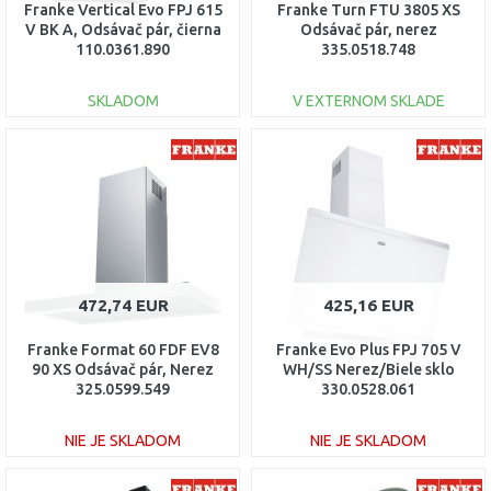
Franke Vertical Evo FPJ 615
Franke Turn FTU 3805 XS
V BK A, Odsávač pár, čierna
Odsávač pár, nerez
110.0361.890
335.0518.748
SKLADOM
V EXTERNOM SKLADE
DO KOŠÍKA
DO KOŠÍKA
Porovnať
Porovnať
472,74 EUR
425,16 EUR
Franke Format 60 FDF EV8
Franke Evo Plus FPJ 705 V
90 XS Odsávač pár, Nerez
WH/SS Nerez/Biele sklo
325.0599.549
330.0528.061
NIE JE SKLADOM
NIE JE SKLADOM
DO KOŠÍKA
DO KOŠÍKA