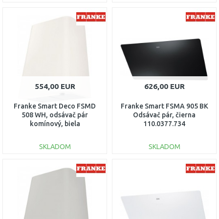
DO KOŠÍKA
DO KOŠÍKA
Porovnať
Porovnať
554,00 EUR
626,00 EUR
Franke Smart Deco FSMD
Franke Smart FSMA 905 BK
508 WH, odsávač pár
Odsávač pár, čierna
komínový, biela
110.0377.734
335.0528.005
SKLADOM
SKLADOM
DO KOŠÍKA
DO KOŠÍKA
Porovnať
Porovnať