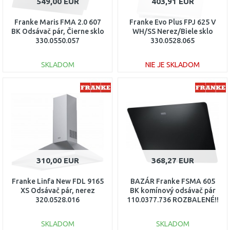
549,00 EUR
403,91 EUR
Franke Maris FMA 2.0 607
Franke Evo Plus FPJ 625 V
BK Odsávač pár, Čierne sklo
WH/SS Nerez/Biele sklo
330.0550.057
330.0528.065
SKLADOM
NIE JE SKLADOM
DO KOŠÍKA
DO KOŠÍKA
Porovnať
Porovnať
310,00 EUR
368,27 EUR
Franke Linfa New FDL 9165
BAZÁR Franke FSMA 605
XS Odsávač pár, nerez
BK komínový odsávač pár
320.0528.016
110.0377.736 ROZBALENÉ!!
SKLADOM
SKLADOM