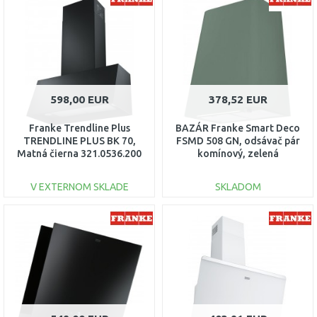
Porovnať
Porovnať
598,00 EUR
378,52 EUR
Franke Trendline Plus
BAZÁR Franke Smart Deco
TRENDLINE PLUS BK 70,
FSMD 508 GN, odsávač pár
Matná čierna 321.0536.200
komínový, zelená
335.0530.200
V EXTERNOM SKLADE
SKLADOM
DO KOŠÍKA
DO KOŠÍKA
Porovnať
Porovnať