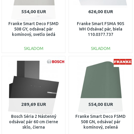
554,00 EUR
626,00 EUR
Franke Smart Deco FSMD
Franke Smart FSMA 905
508 GY, odsávač pár
WH Odsávač pár, biela
komínový, svetlo šedá
110.0377.737
335.0530.199
SKLADOM
SKLADOM
DO KOŠÍKA
DO KOŠÍKA
Porovnať
Porovnať
289,69 EUR
554,00 EUR
Bosch Séria 2 Nástenný
Franke Smart Deco FSMD
odsávač pár 60 cm čierne
508 GN, odsávač pár
sklo, čierna
komínový, zelená
335.0530.200