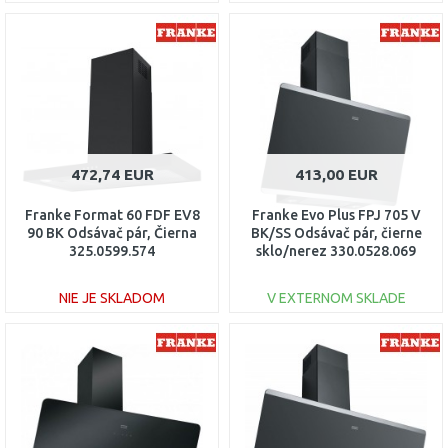
DO KOŠÍKA
DO KOŠÍKA
Porovnať
Porovnať
472,74 EUR
413,00 EUR
Franke Format 60 FDF EV8
Franke Evo Plus FPJ 705 V
90 BK Odsávač pár, Čierna
BK/SS Odsávač pár, čierne
325.0599.574
sklo/nerez 330.0528.069
NIE JE SKLADOM
V EXTERNOM SKLADE
DO KOŠÍKA
DO KOŠÍKA
Porovnať
Porovnať