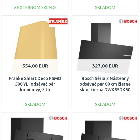
V EXTERNOM SKLADE
SKLADOM
DO KOŠÍKA
DO KOŠÍKA
Porovnať
Porovnať
554,00 EUR
327,00 EUR
Franke Smart Deco FSMD
Bosch Séria 2 Nástenný
508 YL, odsávač pár
odsávač pár 80 cm čierne
komínový, žltá
sklo, čierna DWK85DK60
335.0530.202
SKLADOM
SKLADOM
DO KOŠÍKA
DO KOŠÍKA
Porovnať
Porovnať