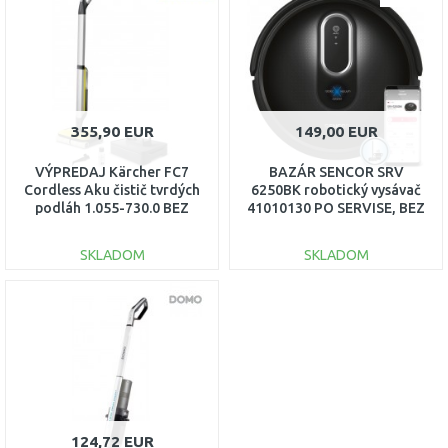
355,90 EUR
149,00 EUR
VÝPREDAJ Kärcher FC7
BAZÁR SENCOR SRV
Cordless Aku čistič tvrdých
6250BK robotický vysávač
podláh 1.055-730.0 BEZ
41010130 PO SERVISE, BEZ
ORIGI. OBALU
OVLÁDAČA!!
SKLADOM
SKLADOM
DO KOŠÍKA
DO KOŠÍKA
Porovnať
Porovnať
124,72 EUR