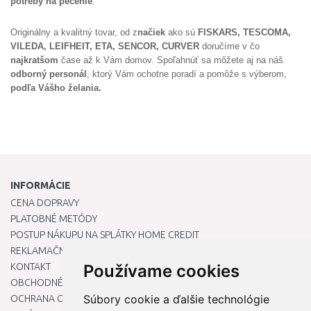
potreby na pečenie
.
Originálny a kvalitný tovar, od z
načiek
ako sú
FISKARS, TESCOMA,
VILEDA, LEIFHEIT, ETA, SENCOR, CURVER
doručíme v čo
najkratšom
čase až k Vám domov. Spoľahnúť sa môžete aj na náš
odborný personál
, ktorý Vám ochotne poradí a pomôže s výberom,
podľa Vášho želania.
INFORMÁCIE
CENA DOPRAVY
PLATOBNÉ METÓDY
POSTUP NÁKUPU NA SPLÁTKY HOME CREDIT
REKLAMAČNÝ PORIADOK
KONTAKT
Používame cookies
OBCHODNÉ PODMIENKY
Súbory cookie a ďalšie technológie
OCHRANA OSOBNÝCH ÚDAJOV