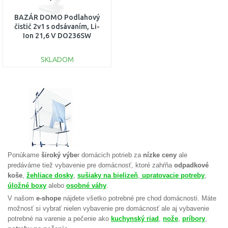
BAZÁR DOMO Podlahový
čistič 2v1 s odsávaním, Li-
Ion 21,6 V DO236SW
POUŽITÝ!!
SKLADOM
DO KOŠÍKA
Porovnať
Ponúkame
široký výbe
r domácich potrieb za
nízke ceny
a
le
predáváme tiež vybavenie pre domácnosť, ktoré zahŕňa
odpadkové
koše
,
žehliace dosky
,
sušiaky na bielizeň
,
upratovacie potreby
,
úložné boxy
alebo
osobné váhy
.
V našom
e-shope
nájdete všetko potrebné pre chod domácnosti. Máte
možnosť si vybrať nielen vybavenie pre domácnosť ale aj vybavenie
potrebné na varenie a pečenie ako
kuchynský riad
,
nože
,
príbory
,