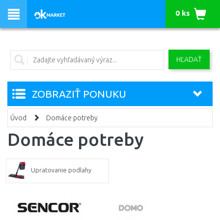
0 ks
HĽADAŤ
ZOBRAZIŤ PONUKU
Úvod
Domáce potreby
Domáce potreby
Upratovanie podlahy