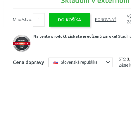
Skladom v externom
Vý
Množstvo:
POROVNAŤ
Zá
Na tento produkt získate predĺženú záruku!
Stačí h
SPS:
3
Cena dopravy
Slovenská republika
Zásiel