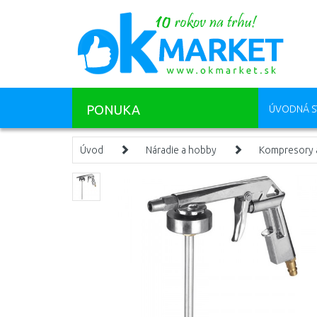
PONUKA
ÚVODNÁ S
Úvod
Náradie a hobby
Kompresory 