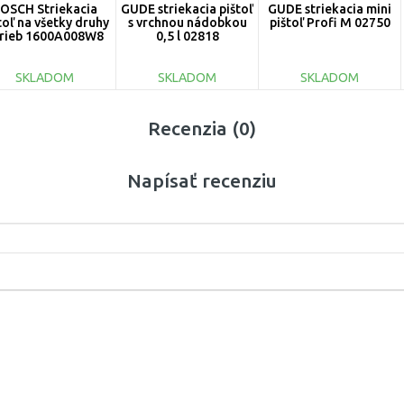
OSCH Striekacia
GÜDE striekacia pištoľ
GÜDE striekacia mini
toľ na všetky druhy
s vrchnou nádobkou
pištoľ Profi M 02750
rieb 1600A008W8
0,5 l 02818
SKLADOM
SKLADOM
SKLADOM
DO KOŠÍKA
DO KOŠÍKA
DO KOŠÍKA
Recenzia (0)
Porovnať
Porovnať
Porovnať
Napísať recenziu