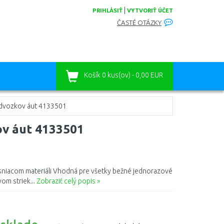
|
PRIHLÁSIŤ
VYTVORIŤ ÚČET
ČASTÉ OTÁZKY
Košík
0 kus(ov) - 0,00 EUR
podvozkov áut 4133501
ov áut 4133501
tesniacom materiáli Vhodná pre všetky bežné jednorazové
om striek...
Zobraziť celý popis »