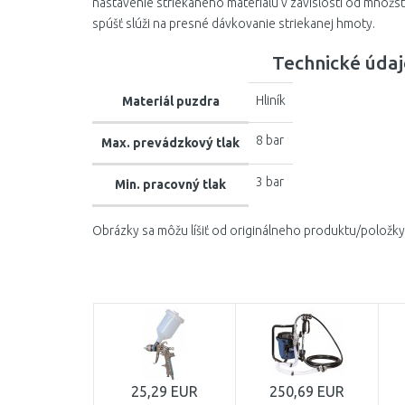
nastavenie striekaného materiálu v závislosti od množst
spúšť slúži na presné dávkovanie striekanej hmoty.
Technické údaj
Hliník
Materiál puzdra
8 bar
Max. prevádzkový tlak
3 bar
Min. pracovný tlak
Obrázky sa môžu líšiť od originálneho produktu/položky
25,29 EUR
250,69 EUR