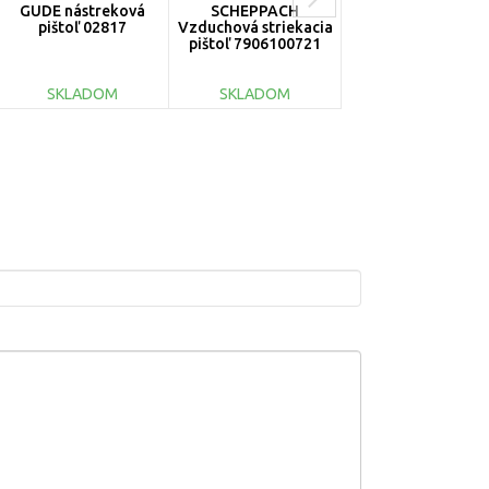
GÜDE nástreková
SCHEPPACH
BOSCH PFS 1000
pištoľ 02817
Vzduchová striekacia
Systém pre nástre
pištoľ 7906100721
farieb 060320700
SKLADOM
SKLADOM
SKLADOM
DO KOŠÍKA
DO KOŠÍKA
DO KOŠÍKA
Porovnať
Porovnať
Porovnať