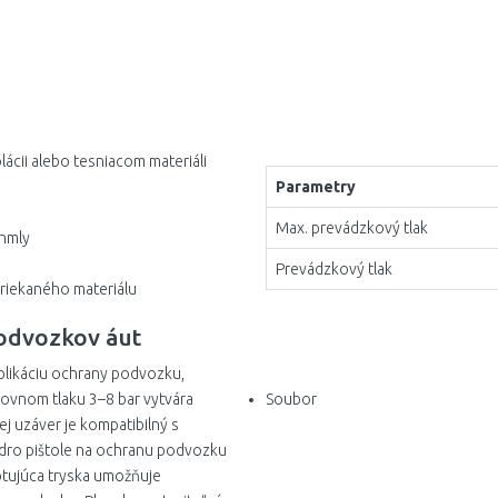
lácii alebo tesniacom materiáli
Parametry
Max. prevádzkový tlak
 hmly
Prevádzkový tlak
triekaného materiálu
podvozkov áut
plikáciu ochrany podvozku,
covnom tlaku 3–8 bar vytvára
Soubor
j uzáver je kompatibilný s
dro pištole na ochranu podvozku
Rotujúca tryska umožňuje