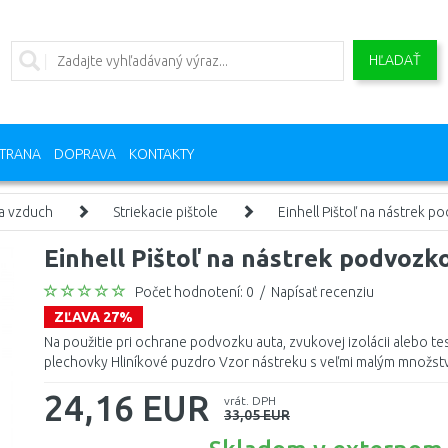
HĽADAŤ
TRANA
DOPRAVA
KONTAKTY
a vzduch
Striekacie pištole
Einhell Pištoľ na nástrek 
Einhell Pištoľ na nástrek podvozk
Počet hodnotení: 0
/
Napísať recenziu
ZĽAVA 27%
Na použitie pri ochrane podvozku auta, zvukovej izolácii alebo 
plechovky Hliníkové puzdro Vzor nástreku s veľmi malým množstv
24,16 EUR
vrát. DPH
33,05 EUR