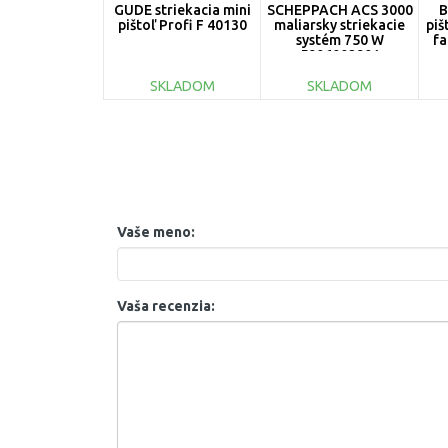
GÜDE striekacia mini
SCHEPPACH ACS 3000
B
pištoľ Profi F 40130
maliarsky striekacie
piš
systém 750 W
fa
5906002901
SKLADOM
SKLADOM
DO KOŠÍKA
DO KOŠÍKA
Porovnať
Porovnať
Vaše meno:
Vaša recenzia: