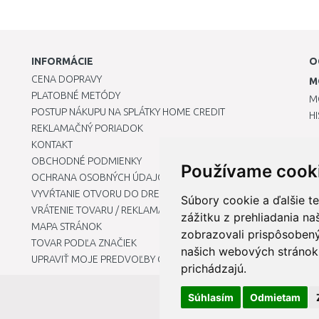
INFORMÁCIE
O
CENA DOPRAVY
M
PLATOBNÉ METÓDY
M
POSTUP NÁKUPU NA SPLÁTKY HOME CREDIT
H
REKLAMAČNÝ PORIADOK
KONTAKT
OBCHODNÉ PODMIENKY
Používame cook
OCHRANA OSOBNÝCH ÚDAJOV
VYVŔTANIE OTVORU DO DREZU PRE KUCHYNSKÚ BATÉRIU
Súbory cookie a ďalšie t
VRÁTENIE TOVARU / REKLAMÁCIE
zážitku z prehliadania n
MAPA STRÁNOK
zobrazovali prispôsobený
TOVAR PODĽA ZNAČIEK
našich webových stránok 
UPRAVIŤ MOJE PREDVOĽBY COOKIES
prichádzajú.
Súhlasím
Odmietam