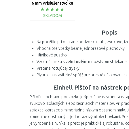
6 mm Príslušenstvo ku
kompresoru 4139420
SKLADOM
DO KOŠÍKA
Popis
Porovnať
Na použitie pri ochrane podvozku auta, zvukovej izo
Vhodná pre všetky bežné jednorazové plechovky
Hliníkové puzdro
Vzor nástreku s veľmi malým množstvom striekanej
Vrátane rotujúcej trysky
Plynule nastaviteľná spúšť pre presné dávkovanie s
Einhell Pištoľ na nástrek 
Pištoľ na ochranu podvozku je špeciálne navrhnutá na a
zvukovo izolačných alebo tesniacich materiálov. Pri pra
striekací obrazec s mimoriadne nízkym obsahom hmly. Je
komerčne dostupnými jednorazovými plechovkami. Puz
je vyrobené z hliníka, a preto je praktické aj robustné. 