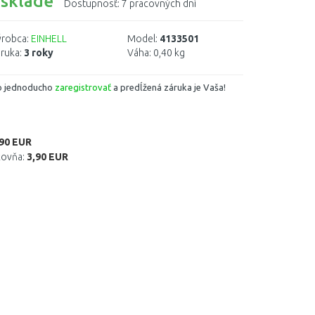
 sklade
Dostupnosť:
7 pracovných dní
robca:
EINHELL
Model:
4133501
ruka:
3 roky
Váha:
0,40 kg
o jednoducho
zaregistrovať
a predĺžená záruka je Vaša!
,90 EUR
kovňa:
3,90 EUR