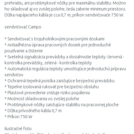
prehriatiu, ani protišmykové nôžky pre maximálnu stabilitu. Možno
ho skladovať aj vo zvislej polohe, teda zaberie minimum priestoru.
Dĺžka napájacieho kábla je cca 0,7 m, príkon sendvičovače 750 W.
sendvičovač Campo
* Sendvičovač s trojuholníkovými pracovnými doskami
* Antiadhézna úprava pracovných dosiek pre jednoduché
používanie a čistenie
* Svetelná signalizácia prevádzky a dosiahnutie teploty: červená -
kontrolka prevádzky, zelená - kontrolka teploty
* Automatická regulácia teploty umožňujúce jednoduchú prípravu
sendvičov
* Ochranná tepelná poistka zaisťujúce bezpečnú prevádzku
* Tepelne izolovaná rukoväť pre bezpečnú obsluhu
* Plastové prevedenie znižuje riziko popálenia
* Možnosť skladovania vo zvislej polohe
* Protišmykové nôžky zaisťujúce stabilitu na pracovnej ploche
* Dĺžka prívodného kábla 0,7 m
* Príkon 750 W
ilustračné foto