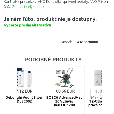
Kontrolka prevádzky: ÁNO Kontrolka správnej teploty: ÁNO Príkon
(W)...
Zobraziť celý popis »
Je nám ľúto, produkt nie je dostupný.
Vyberte prosím alternatívu
Model:
ETA415190000
PODOBNÉ PRODUKTY
7,12 EUR
100,66 EUR
15,02 EUR
DeLonghi Vodný filter
BOSCH AdvancedVac
Makita P-728
DLSC002
20 Vysávač
Textilné vreck
06033D1200
prach pre vysáv
5ks