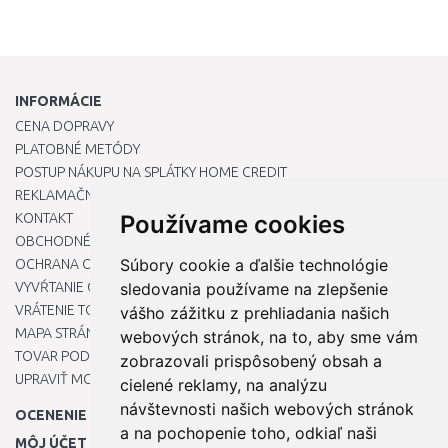
INFORMÁCIE
CENA DOPRAVY
PLATOBNÉ METÓDY
POSTUP NÁKUPU NA SPLÁTKY HOME CREDIT
REKLAMAČNÝ PORIADOK
KONTAKT
Používame cookies
OBCHODNÉ PODMIENKY
Súbory cookie a ďalšie technológie
OCHRANA OSOBNÝCH ÚDAJOV
VYVŔTANIE OTVORU DO DREZU PRE KUCHYNSKÚ BATÉRIU
sledovania používame na zlepšenie
VRÁTENIE TOVARU / REKLAMÁCIE
vášho zážitku z prehliadania našich
MAPA STRÁNOK
webových stránok, na to, aby sme vám
TOVAR PODĽA ZNAČIEK
zobrazovali prispôsobený obsah a
UPRAVIŤ MOJE PREDVOĽBY COOKIES
cielené reklamy, na analýzu
návštevnosti našich webových stránok
OCENENIE
a na pochopenie toho, odkiaľ naši
MÔJ ÚČET