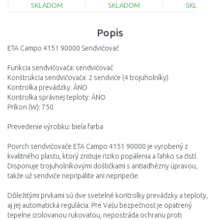
SKLADOM
SKLADOM
SKLADOM
DO KOŠÍKA
DO KOŠÍKA
DO KOŠÍ
Popis
Porovnať
Porovnať
Porovnať
ETA Campo 4151 90000 Sendvičovač
Funkcia sendvičovača: sendvičovač
Konštrukcia sendvičovača: 2 sendviče (4 trojuholníky)
Kontrolka prevádzky: ÁNO
Kontrolka správnej teploty: ÁNO
Príkon (W): 750
Prevedenie výrobku: biela farba
Povrch sendvičovače ETA Campo 4151 90000 je vyrobený z
kvalitného plastu, ktorý znižuje riziko popálenia a ľahko sa čistí.
Disponuje trojuholníkovými doštičkami s antiadhézny úpravou,
takže už sendviče nepripálite ani nepripečie.
Dôležitými prvkami sú dve svetelné kontrolky prevádzky a teploty,
aj jej automatická regulácia. Pre Vašu bezpečnosť je opatrený
tepelne izolovanou rukoväťou, nepostráda ochranu proti