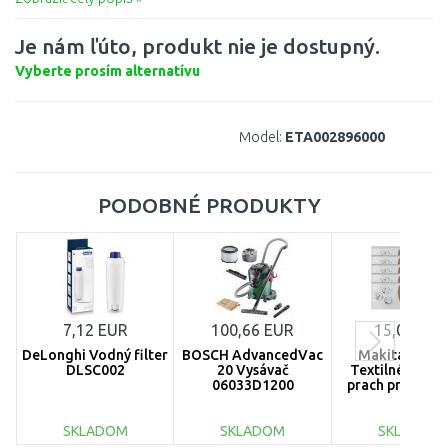
Je nám ľúto, produkt nie je dostupný.
Vyberte prosím alternatívu
Model:
ETA002896000
PODOBNÉ PRODUKTY
7,12 EUR
100,66 EUR
15,02 EUR
DeLonghi Vodný filter
BOSCH AdvancedVac
Makita P-728
DLSC002
20 Vysávač
Textilné vreck
06033D1200
prach pre vysáv
5ks
SKLADOM
SKLADOM
SKLADOM