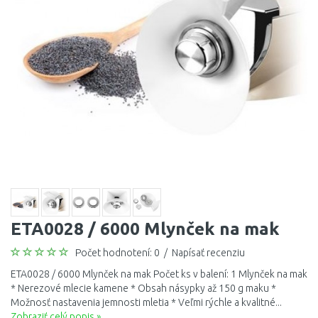
ETA0028 / 6000 Mlynček na mak
Počet hodnotení: 0
/
Napísať recenziu
ETA0028 / 6000 Mlynček na mak Počet ks v balení: 1 Mlynček na mak
* Nerezové mlecie kamene * Obsah násypky až 150 g maku *
Možnosť nastavenia jemnosti mletia * Veľmi rýchle a kvalitné...
Zobraziť celý popis »