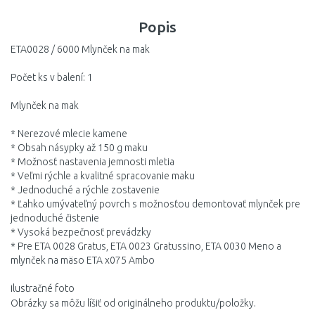
DO KOŠÍKA
DO KOŠÍKA
DO KOŠÍ
Popis
Porovnať
Porovnať
Porovnať
ETA0028 / 6000 Mlynček na mak
Počet ks v balení: 1
Mlynček na mak
* Nerezové mlecie kamene
* Obsah násypky až 150 g maku
* Možnosť nastavenia jemnosti mletia
* Veľmi rýchle a kvalitné spracovanie maku
* Jednoduché a rýchle zostavenie
* Ľahko umývateľný povrch s možnosťou demontovať mlynček pre
jednoduché čistenie
* Vysoká bezpečnosť prevádzky
* Pre ETA 0028 Gratus, ETA 0023 Gratussino, ETA 0030 Meno a
mlynček na mäso ETA x075 Ambo
ilustračné foto
Obrázky sa môžu líšiť od originálneho produktu/položky.