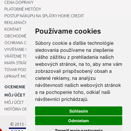
CENA DOPRAVY
PLATOBNÉ METÓDY
POSTUP NÁKUPU NA SPLÁTKY HOME CREDIT
REKLAMAČNÝ PORIADOK
KONTAKT
Používame cookies
OBCHODNÉ PODMIENKY
Súbory cookie a ďalšie technológie
OCHRANA OSOBNÝCH ÚDAJOV
VYVŔTANIE OTVORU DO DREZU PRE KUCHYNSKÚ BATÉRIU
sledovania používame na zlepšenie
VRÁTENIE TOVARU / REKLAMÁCIE
vášho zážitku z prehliadania našich
MAPA STRÁNOK
webových stránok, na to, aby sme vám
TOVAR PODĽA ZNAČIEK
zobrazovali prispôsobený obsah a
UPRAVIŤ MOJE PREDVOĽBY COOKIES
cielené reklamy, na analýzu
návštevnosti našich webových stránok
OCENENIE
a na pochopenie toho, odkiaľ naši
MÔJ ÚČET
návštevníci prichádzajú.
MÔJ ÚČET
HISTÓRIA OBJEDNÁVOK
Súhlasím
Odmietam
© 2013 - 2026
OKmarket.sk
Zmeniť moje nastavenia