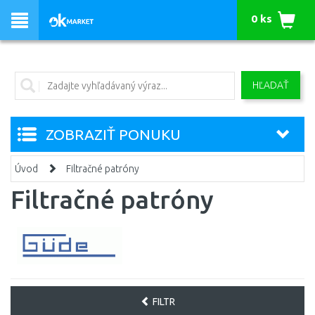
0 ks
HĽADAŤ
ZOBRAZIŤ PONUKU
Úvod
Filtračné patróny
Filtračné patróny
FILTR