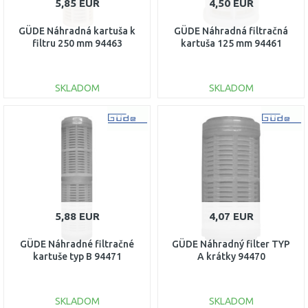
5,85 EUR
4,50 EUR
GÜDE Náhradná kartuša k
GÜDE Náhradná filtračná
filtru 250 mm 94463
kartuša 125 mm 94461
SKLADOM
SKLADOM
DO KOŠÍKA
DO KOŠÍKA
Porovnať
Porovnať
5,88 EUR
4,07 EUR
GÜDE Náhradné filtračné
GÜDE Náhradný filter TYP
kartuše typ B 94471
A krátky 94470
SKLADOM
SKLADOM