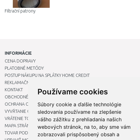
Filtrační patrony
INFORMÁCIE
CENA DOPRAVY
PLATOBNÉ METÓDY
POSTUP NÁKUPU NA SPLÁTKY HOME CREDIT
REKLAMAČNÝ PORIADOK
KONTAKT
Používame cookies
OBCHODNÉ PODMIENKY
Súbory cookie a ďalšie technológie
OCHRANA OSOBNÝCH ÚDAJOV
VYVŔTANIE OTVORU DO DREZU PRE KUCHYNSKÚ BATÉRIU
sledovania používame na zlepšenie
VRÁTENIE TOVARU / REKLAMÁCIE
vášho zážitku z prehliadania našich
MAPA STRÁNOK
webových stránok, na to, aby sme vám
TOVAR PODĽA ZNAČIEK
zobrazovali prispôsobený obsah a