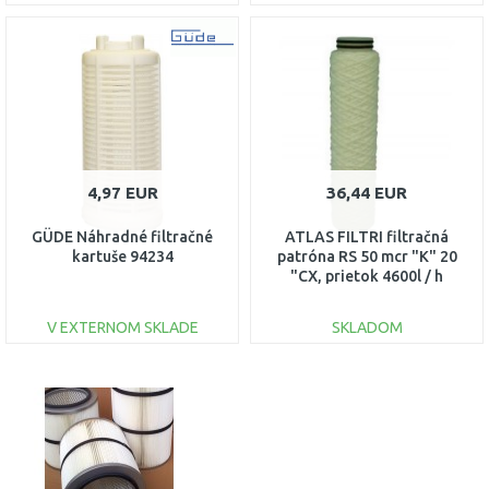
DO KOŠÍKA
DO KOŠÍKA
Porovnať
Porovnať
4,97 EUR
36,44 EUR
GÜDE Náhradné filtračné
ATLAS FILTRI filtračná
kartuše 94234
patróna RS 50 mcr "K" 20
"CX, prietok 4600l / h
RA5027314
V EXTERNOM SKLADE
SKLADOM
DO KOŠÍKA
DO KOŠÍKA
Porovnať
Porovnať