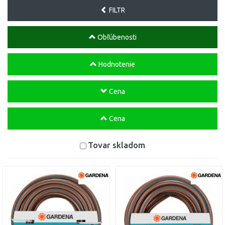
FILTR
Obľúbenosti
Hodnotenie
Cena
Cena
Tovar skladom