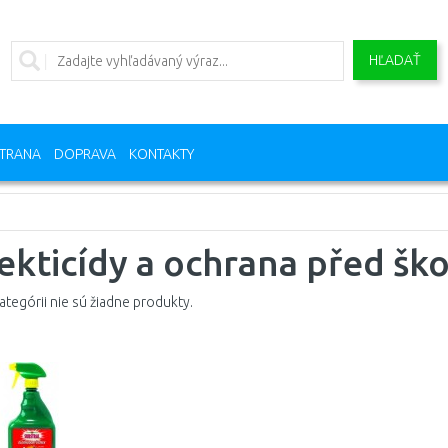
HĽADAŤ
TRANA
DOPRAVA
KONTAKTY
ekticídy a ochrana před šk
kategórii nie sú žiadne produkty.