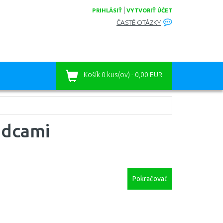
|
PRIHLÁSIŤ
VYTVORIŤ ÚČET
ČASTÉ OTÁZKY
Košík
0 kus(ov) - 0,00 EUR
odcami
Pokračovať