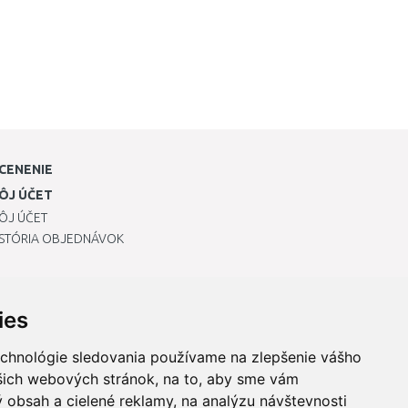
CENENIE
ÔJ ÚČET
ÔJ ÚČET
ISTÓRIA OBJEDNÁVOK
ies
echnológie sledovania používame na zlepšenie vášho
ašich webových stránok, na to, aby sme vám
 obsah a cielené reklamy, na analýzu návštevnosti