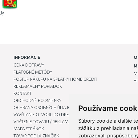
ídy
INFORMÁCIE
O
CENA DOPRAVY
M
PLATOBNÉ METÓDY
M
POSTUP NÁKUPU NA SPLÁTKY HOME CREDIT
H
REKLAMAČNÝ PORIADOK
KONTAKT
OBCHODNÉ PODMIENKY
Používame cook
OCHRANA OSOBNÝCH ÚDAJOV
VYVŔTANIE OTVORU DO DREZU PRE KUCHYNSKÚ BATÉRIU
Súbory cookie a ďalšie t
VRÁTENIE TOVARU / REKLAMÁCIE
zážitku z prehliadania n
MAPA STRÁNOK
zobrazovali prispôsobený
TOVAR PODĽA ZNAČIEK