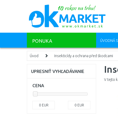
PONUKA
ÚVODNÁ S
Úvod
Insekticídy a ochrana před škodcami
Ins
UPRESNIŤ VYHĽADÁVANIE
V tejto 
CENA
0
EUR
0
EUR