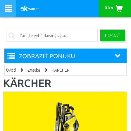
0 ks
HĽADAŤ
ZOBRAZIŤ PONUKU
Úvod
Značka
KÄRCHER
KÄRCHER