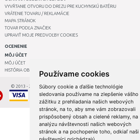
VYVŔTANIE OTVORU DO DREZU PRE KUCHYNSKÚ BATÉRIU
VRÁTENIE TOVARU / REKLAMÁCIE
MAPA STRÁNOK
TOVAR PODĽA ZNAČIEK
UPRAVIŤ MOJE PREDVOĽBY COOKIES
OCENENIE
MÔJ ÚČET
MÔJ ÚČET
HISTÓRIA OBJEDNÁVOK
Používame cookies
Súbory cookie a ďalšie technológie
© 2013 - 2026
OKmarket.sk
sledovania používame na zlepšenie vášho
zážitku z prehliadania našich webových
stránok, na to, aby sme vám zobrazovali
prispôsobený obsah a cielené reklamy, na
analýzu návštevnosti našich webových
stránok a na pochopenie toho, odkiaľ naši
návštevníci prichádzajú.