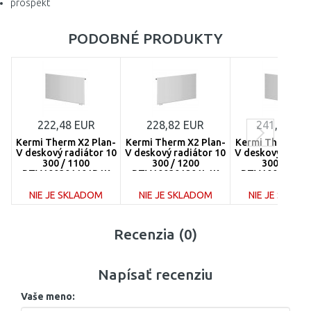
prospekt
PODOBNÉ PRODUKTY
222,48 EUR
228,82 EUR
241,51 EU
Kermi Therm X2 Plan-
Kermi Therm X2 Plan-
Kermi Therm X2 
V deskový radiátor 10
V deskový radiátor 10
V deskový radiá
300 / 1100
300 / 1200
300 / 1400
PTV100301101R1K
PTV100301201L1K
PTV10030140
NIE JE SKLADOM
NIE JE SKLADOM
NIE JE SKLA
DO KOŠÍKA
DO KOŠÍKA
DO KOŠÍ
Recenzia (0)
Porovnať
Porovnať
Porovnať
Napísať recenziu
Vaše meno: