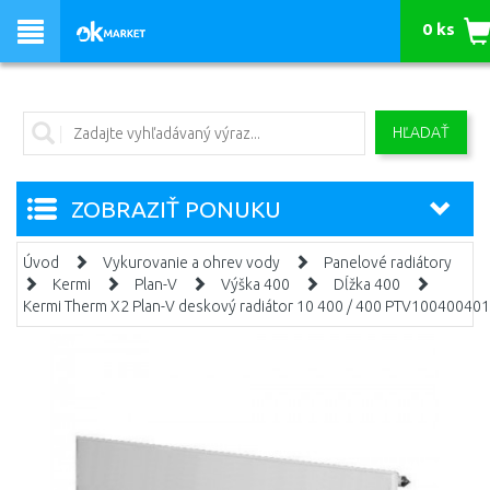
0 ks
HĽADAŤ
ZOBRAZIŤ PONUKU
Úvod
Vykurovanie a ohrev vody
Panelové radiátory
Kermi
Plan-V
Výška 400
Dĺžka 400
Kermi Therm X2 Plan-V deskový radiátor 10 400 / 400 PTV10040040