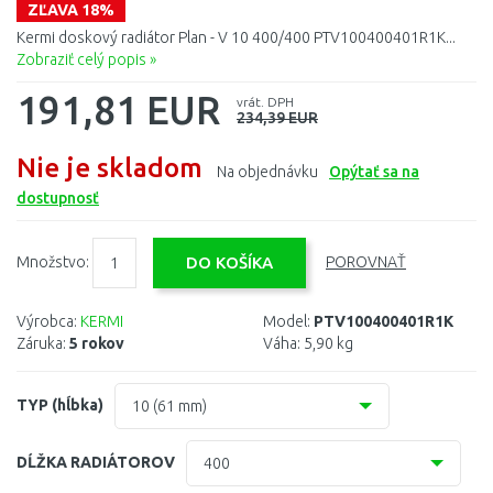
ZĽAVA 18%
Kermi doskový radiátor Plan - V 10 400/400 PTV100400401R1K...
Zobraziť celý popis »
191,81 EUR
vrát. DPH
234,39 EUR
Nie je skladom
Na objednávku
Opýtať sa na
dostupnosť
Množstvo:
POROVNAŤ
Výrobca:
KERMI
Model:
PTV100400401R1K
Záruka:
5 rokov
Váha:
5,90 kg
TYP (hĺbka)
10 (61 mm)
10 (61 mm)
DĹŽKA RADIÁTOROV
400