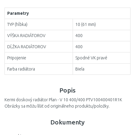
1600
Parametry
1800
TYP (hĺbka)
10 (61 mm)
2000
VÝŠKA RADIÁTOROV
400
2300
DĹŽKA RADIÁTOROV
400
2600
Pripojenie
Spodné VK pravé
3000
Farba radiátora
Biela
Popis
Kermi doskový radiátor Plan - V 10 400/400 PTV100400401R1K
Obrázky sa môžu líšiť od originálneho produktu/položky.
Dokumenty