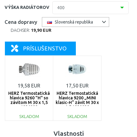
11 (61 mm)
400
VÝŠKA RADIÁTOROV
400
20 (102 mm)
500
300
Cena dopravy
Slovenská republika
21=12 (64 mm)
600
DACHSER:
19,90 EUR
400
22 (100 mm)
700
500
PRÍSLUŠENSTVO
30 (157 mm)
800
600
33 (155 mm)
900
900
33 (157 mm)
1000
19,58 EUR
17,50 EUR
1100
HERZ Termostatická
HERZ Termostatická
hlavica 9260 "H" so
hlavica 9200 „MINI
závitom M 30 x 1,5
klasic-H“ závit M 30 x
1200
1926098
1,5 1920038
SKLADOM
SKLADOM
1300
DO KOŠÍKA
DO KOŠÍKA
1400
Vlastnosti
Porovnať
Porovnať