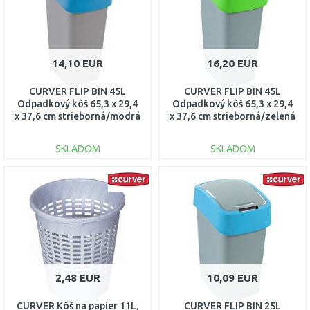
14,10 EUR
16,20 EUR
CURVER FLIP BIN 45L
CURVER FLIP BIN 45L
Odpadkový kôš 65,3 x 29,4
Odpadkový kôš 65,3 x 29,4
x 37,6 cm strieborná/modrá
x 37,6 cm strieborná/zelená
02172-734
02172-P80
SKLADOM
SKLADOM
DO KOŠÍKA
DO KOŠÍKA
Porovnať
Porovnať
2,48 EUR
10,09 EUR
CURVER Kôš na papier 11L,
CURVER FLIP BIN 25L