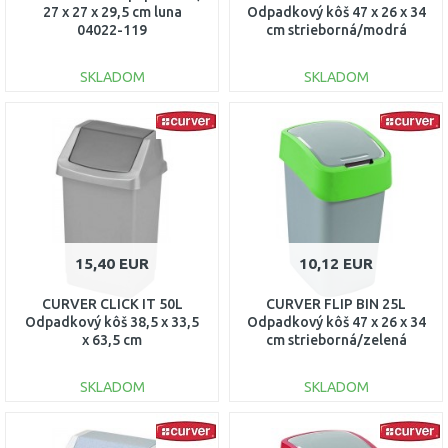
27 x 27 x 29,5 cm luna
Odpadkový kôš 47 x 26 x 34
04022-119
cm strieborná/modrá
02171-734
SKLADOM
SKLADOM
DO KOŠÍKA
DO KOŠÍKA
Porovnať
Porovnať
15,40 EUR
10,12 EUR
CURVER CLICK IT 50L
CURVER FLIP BIN 25L
Odpadkový kôš 38,5 x 33,5
Odpadkový kôš 47 x 26 x 34
x 63,5 cm
cm strieborná/zelená
strieborný/antracit 04045-
02171-P80
877
SKLADOM
SKLADOM
DO KOŠÍKA
DO KOŠÍKA