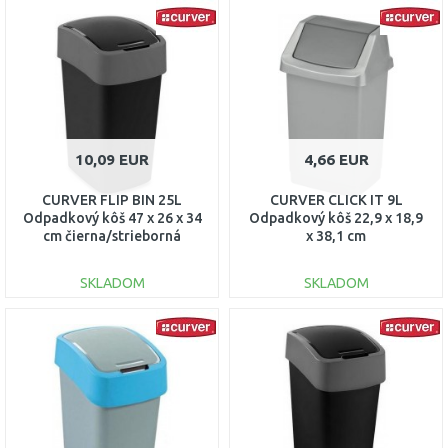
DO KOŠÍKA
DO KOŠÍKA
Porovnať
Porovnať
10,09 EUR
4,66 EUR
CURVER FLIP BIN 25L
CURVER CLICK IT 9L
Odpadkový kôš 47 x 26 x 34
Odpadkový kôš 22,9 x 18,9
cm čierna/strieborná
x 38,1 cm
02171-Y09
strieborný/antracit 04042-
877
SKLADOM
SKLADOM
DO KOŠÍKA
DO KOŠÍKA
Porovnať
Porovnať