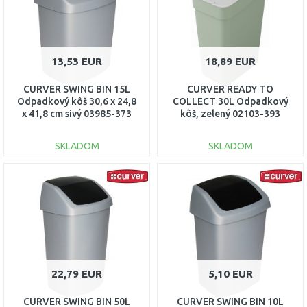
13,53 EUR
18,89 EUR
CURVER SWING BIN 15L
CURVER READY TO
Odpadkový kôš 30,6 x 24,8
COLLECT 30L Odpadkový
x 41,8 cm sivý 03985-373
kôš, zelený 02103-393
SKLADOM
SKLADOM
DO KOŠÍKA
DO KOŠÍKA
Porovnať
Porovnať
22,79 EUR
5,10 EUR
CURVER SWING BIN 50L
CURVER SWING BIN 10L