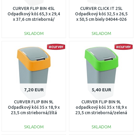
CURVER FLIP BIN 45L
CURVER CLICK IT 25L
Odpadkový kôš 65,3 x 29,4
Odpadkový kôš 32,5 x 26,5
x 37,6 cm strieborná/
x 50,5 cm biely 04044-026
červená 02172-547
SKLADOM
SKLADOM
DO KOŠÍKA
DO KOŠÍKA
Porovnať
Porovnať
7,20 EUR
5,40 EUR
CURVER FLIP BIN 9L
CURVER FLIP BIN 9L
Odpadkový kôš 35 x 18,9 x
odpadkový kôš 35 x 18,9 x
23,5 cm strieborná/žltá
23,5 cm strieborná/zelená
02170-535
02170-P80
SKLADOM
SKLADOM