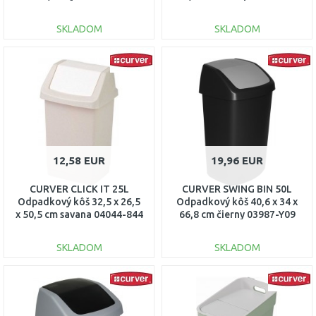
02170-Y09
SKLADOM
SKLADOM
DO KOŠÍKA
DO KOŠÍKA
Porovnať
Porovnať
12,58 EUR
19,96 EUR
CURVER CLICK IT 25L
CURVER SWING BIN 50L
Odpadkový kôš 32,5 x 26,5
Odpadkový kôš 40,6 x 34 x
x 50,5 cm savana 04044-844
66,8 cm čierny 03987-Y09
SKLADOM
SKLADOM
DO KOŠÍKA
DO KOŠÍKA
Porovnať
Porovnať