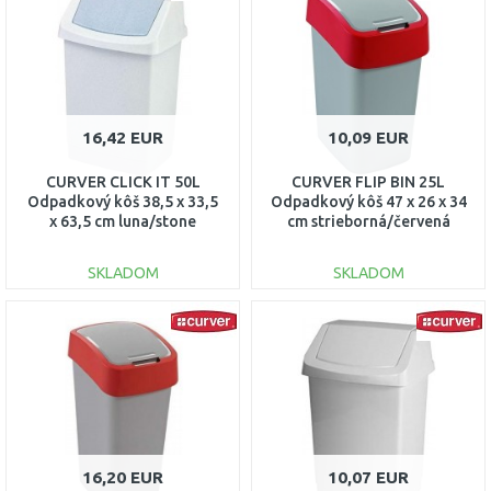
Porovnať
Porovnať
16,42 EUR
10,09 EUR
CURVER CLICK IT 50L
CURVER FLIP BIN 25L
Odpadkový kôš 38,5 x 33,5
Odpadkový kôš 47 x 26 x 34
x 63,5 cm luna/stone
cm strieborná/červená
04045-591
02171-547
SKLADOM
SKLADOM
DO KOŠÍKA
DO KOŠÍKA
Porovnať
Porovnať
16,20 EUR
10,07 EUR