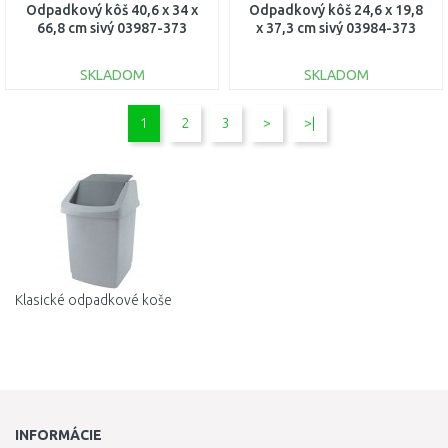
Odpadkový kôš 40,6 x 34 x
Odpadkový kôš 24,6 x 19,8
66,8 cm sivý 03987-373
x 37,3 cm sivý 03984-373
SKLADOM
SKLADOM
DO KOŠÍKA
DO KOŠÍKA
1
2
3
>
>|
Porovnať
Porovnať
Klasické odpadkové koše
INFORMÁCIE