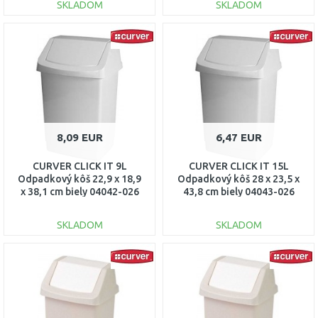
SKLADOM
SKLADOM
DO KOŠÍKA
DO KOŠÍKA
Porovnať
Porovnať
8,09 EUR
6,47 EUR
CURVER CLICK IT 9L
CURVER CLICK IT 15L
Odpadkový kôš 22,9 x 18,9
Odpadkový kôš 28 x 23,5 x
x 38,1 cm biely 04042-026
43,8 cm biely 04043-026
SKLADOM
SKLADOM
DO KOŠÍKA
DO KOŠÍKA
Porovnať
Porovnať