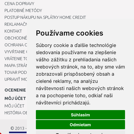
CENA DOPRAVY
PLATOBNÉ METÓDY
POSTUP NÁKUPU NA SPLÁTKY HOME CREDIT
REKLAMAČNÝ PORIADOK
KONTAKT
Používame cookies
OBCHODNÉ PODMIENKY
Súbory cookie a ďalšie technológie
OCHRANA OSOBNÝCH ÚDAJOV
VYVŔTANIE OTVORU DO DREZU PRE KUCHYNSKÚ BATÉRIU
sledovania používame na zlepšenie
VRÁTENIE TOVARU / REKLAMÁCIE
vášho zážitku z prehliadania našich
MAPA STRÁNOK
webových stránok, na to, aby sme vám
TOVAR PODĽA ZNAČIEK
zobrazovali prispôsobený obsah a
UPRAVIŤ MOJE PREDVOĽBY COOKIES
cielené reklamy, na analýzu
návštevnosti našich webových stránok
OCENENIE
a na pochopenie toho, odkiaľ naši
MÔJ ÚČET
návštevníci prichádzajú.
MÔJ ÚČET
HISTÓRIA OBJEDNÁVOK
Súhlasím
Odmietam
© 2013 - 2026
OKmarket.sk