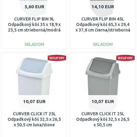
5,60 EUR
14,10 EUR
CURVER FLIP BIN 9L
CURVER FLIP BIN 45L
Odpadkový kôš 35 x 18,9 x
Odpadkový kôš 65,3 x 29,4
23,5 cm strieborná/modrá
x 37,6 cm čierna/strieborná
02170-734
02172-Y09
SKLADOM
SKLADOM
DO KOŠÍKA
DO KOŠÍKA
Porovnať
Porovnať
10,07 EUR
10,07 EUR
CURVER CLICK IT 25L
CURVER CLICK IT 25L
Odpadkový kôš 32,5 x 26,5
Odpadkový kôš 32,5 x 26,5
x 50,5 cm luna/stone
x 50,5 cm
04044-591
strieborný/antracit 04044-
877