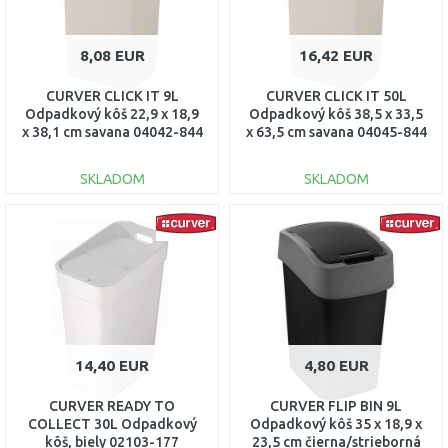
8,08 EUR
16,42 EUR
CURVER CLICK IT 9L
CURVER CLICK IT 50L
Odpadkový kôš 22,9 x 18,9
Odpadkový kôš 38,5 x 33,5
x 38,1 cm savana 04042-844
x 63,5 cm savana 04045-844
SKLADOM
SKLADOM
DO KOŠÍKA
DO KOŠÍKA
Porovnať
Porovnať
14,40 EUR
4,80 EUR
CURVER READY TO
CURVER FLIP BIN 9L
COLLECT 30L Odpadkový
Odpadkový kôš 35 x 18,9 x
kôš, biely 02103-177
23,5 cm čierna/strieborná