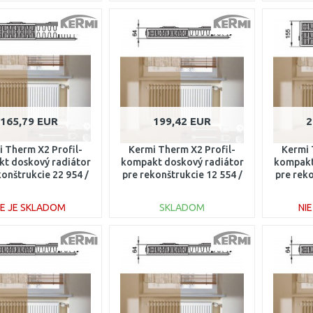
DO KOŠÍKA
DO KOŠÍKA
Porovnať
Porovnať
165,79 EUR
199,42 EUR
2
 Therm X2 Profil-
Kermi Therm X2 Profil-
Kermi 
t doskový radiátor
kompakt doskový radiátor
kompakt
konštrukcie 22 954 /
pre rekonštrukcie 12 554 /
pre reko
00 FK022D904
1400 FK012D514
70
IE JE SKLADOM
SKLADOM
NI
DO KOŠÍKA
DO KOŠÍKA
Porovnať
Porovnať