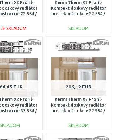
Therm X2 Profil-
Kermi Therm X2 Profil-
 doskový radiátor
Kompakt doskový radiátor
nštrukcie 22 554 /
pre rekonštrukcie 22 554 /
00 FK022D520
600 FK022D506
E JE SKLADOM
SKLADOM
DO KOŠÍKA
DO KOŠÍKA
Porovnať
Porovnať
64,45 EUR
206,12 EUR
Therm X2 Profil-
Kermi Therm X2 Profil-
 doskový radiátor
Kompakt doskový radiátor
nštrukcie 33 554 /
pre rekonštrukcie 22 954 /
0 FK033D509
600 FK022D906
SKLADOM
SKLADOM
DO KOŠÍKA
DO KOŠÍKA