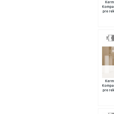
Kermi
Kompak
pre re
1
Kermi
Kompak
pre re
1