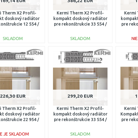
169,14 EUR
386,22 EUR
1
 Therm X2 Profil-
Kermi Therm X2 Profil-
Kermi 
t doskový radiátor
kompakt doskový radiátor
kompakt
konštrukcie 12 554 /
pre rekonštrukcie 33 554 /
pre reko
000 FK012D510
1600 FK033D516
80
SKLADOM
SKLADOM
NI
DO KOŠÍKA
DO KOŠÍKA
Porovnať
Porovnať
226,30 EUR
299,20 EUR
1
 Therm X2 Profil-
Kermi Therm X2 Profil-
Kermi 
t doskový radiátor
kompakt doskový radiátor
Kompakt
konštrukcie 22 954 /
pre rekonštrukcie 33 554 /
pre reko
00 FK022D907
1100 FK033D511
40
IE JE SKLADOM
SKLADOM