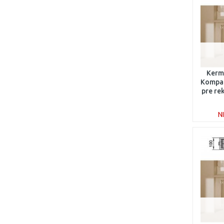
Kermi
Kompak
pre re
1
N