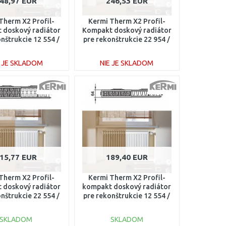
48,97 EUR
246,53 EUR
Therm X2 Profil-
Kermi Therm X2 Profil-
 doskový radiátor
Kompakt doskový radiátor
nštrukcie 12 554 /
pre rekonštrukcie 22 954 /
0 FK012D508
800 FK022D908
E JE SKLADOM
NIE JE SKLADOM
DO KOŠÍKA
DO KOŠÍKA
Porovnať
Porovnať
15,77 EUR
189,40 EUR
Therm X2 Profil-
Kermi Therm X2 Profil-
 doskový radiátor
kompakt doskový radiátor
nštrukcie 22 554 /
pre rekonštrukcie 12 554 /
0 FK022D504
1200 FK012D512
SKLADOM
SKLADOM