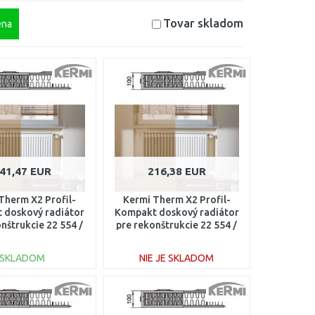
Tovar skladom
na
41,47 EUR
216,38 EUR
Therm X2 Profil-
Kermi Therm X2 Profil-
 doskový radiátor
Kompakt doskový radiátor
nštrukcie 22 554 /
pre rekonštrukcie 22 554 /
00 FK022D514
1200 FK022D512
SKLADOM
NIE JE SKLADOM
DO KOŠÍKA
DO KOŠÍKA
Porovnať
Porovnať