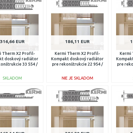
Porovnať
Porovnať
316,66 EUR
186,11 EUR
1
 Therm X2 Profil-
Kermi Therm X2 Profil-
Kermi 
t doskový radiátor
Kompakt doskový radiátor
Kompakt
konštrukcie 33 554 /
pre rekonštrukcie 22 954 /
pre reko
200 FK033D512
500 FK022D905
50
SKLADOM
NIE JE SKLADOM
DO KOŠÍKA
DO KOŠÍKA
Porovnať
Porovnať