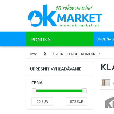
PONUKA
ÚVODNÁ S
Úvod
KLASIK - R, PROFIL KOMPAKT-R
KL
UPRESNIŤ VYHĽADÁVANIE
CENA
50
EUR
872
EUR