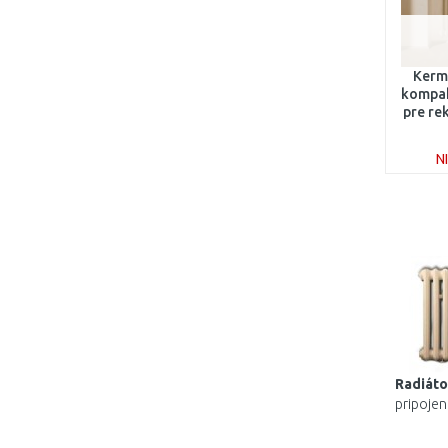
Kermi
kompak
pre re
5
N
Radiáto
pripojen