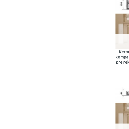
Kermi
kompak
pre re
1