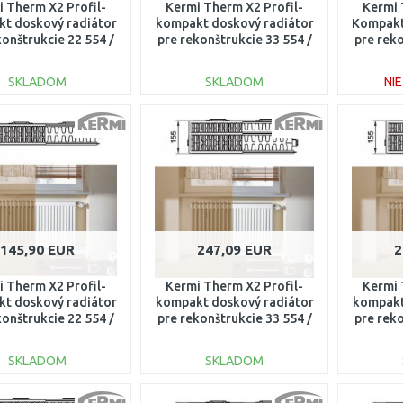
 Therm X2 Profil-
Kermi Therm X2 Profil-
Kermi 
t doskový radiátor
kompakt doskový radiátor
Kompakt
konštrukcie 22 554 /
pre rekonštrukcie 33 554 /
pre reko
100 FK022D511
1000 FK033D510
20
SKLADOM
SKLADOM
NI
DO KOŠÍKA
DO KOŠÍKA
Porovnať
Porovnať
145,90 EUR
247,09 EUR
2
 Therm X2 Profil-
Kermi Therm X2 Profil-
Kermi 
t doskový radiátor
kompakt doskový radiátor
kompakt
konštrukcie 22 554 /
pre rekonštrukcie 33 554 /
pre reko
300 FK022D513
800 FK033D508
90
SKLADOM
SKLADOM
DO KOŠÍKA
DO KOŠÍKA