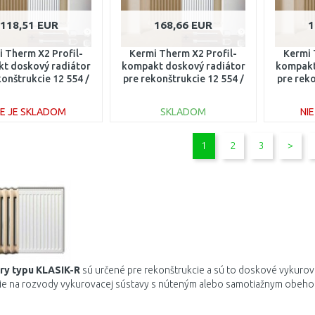
118,51 EUR
168,66 EUR
1
 Therm X2 Profil-
Kermi Therm X2 Profil-
Kermi 
t doskový radiátor
kompakt doskový radiátor
kompakt
konštrukcie 12 554 /
pre rekonštrukcie 12 554 /
pre reko
00 FK012D505
1600 FK012D516
90
IE JE SKLADOM
SKLADOM
NI
DO KOŠÍKA
DO KOŠÍKA
1
2
3
>
Porovnať
Porovnať
ry
typu
KLASIK
-
R
sú určené
pre
rekonštrukcie
a
sú
to
doskové
vykurov
ie
na
rozvody
vykurovacej
sústavy
s
núteným
alebo
samotiažnym
obeh