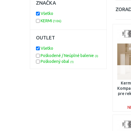
ZNAČKA
ZORAD
Všetko
KERMI
(106)
OUTLET
Všetko
Poškodené / Neúplné balenie
(3)
Poškodený obal
(1)
Kermi
Kompak
pre re
1
N