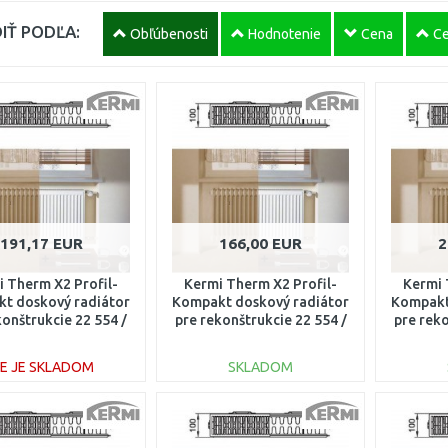
IŤ PODĽA:
Obľúbenosti
Hodnotenie
Cena
Ce
191,17 EUR
166,00 EUR
2
 Therm X2 Profil-
Kermi Therm X2 Profil-
Kermi 
t doskový radiátor
Kompakt doskový radiátor
Kompakt
konštrukcie 22 554 /
pre rekonštrukcie 22 554 /
pre reko
000 FK022D510
800 FK022D508
14
IE JE SKLADOM
SKLADOM
DO KOŠÍKA
DO KOŠÍKA
Porovnať
Porovnať