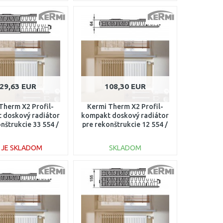
DO KOŠÍKA
DO KOŠÍKA
Porovnať
Porovnať
29,63 EUR
108,30 EUR
Therm X2 Profil-
Kermi Therm X2 Profil-
 doskový radiátor
kompakt doskový radiátor
nštrukcie 33 554 /
pre rekonštrukcie 12 554 /
0 FK033D507
400 FK012D504
E JE SKLADOM
SKLADOM
DO KOŠÍKA
DO KOŠÍKA
Porovnať
Porovnať