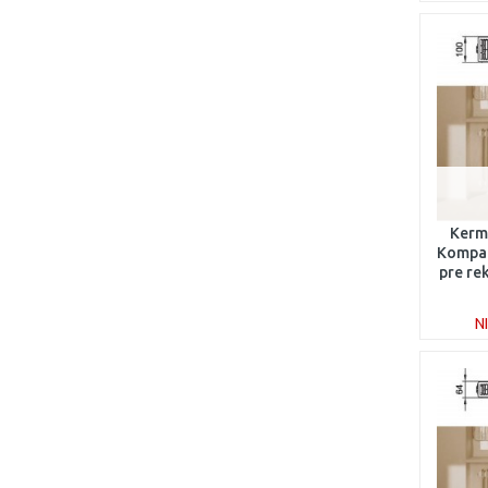
Kermi
Kompak
pre re
4
N