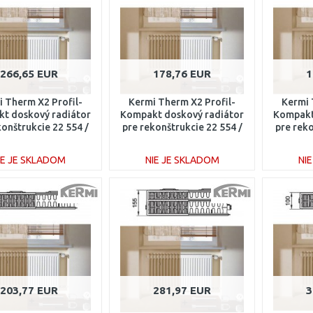
266,65 EUR
178,76 EUR
1
 Therm X2 Profil-
Kermi Therm X2 Profil-
Kermi 
t doskový radiátor
Kompakt doskový radiátor
Kompakt
konštrukcie 22 554 /
pre rekonštrukcie 22 554 /
pre reko
600 FK022D516
900 FK022D509
70
IE JE SKLADOM
NIE JE SKLADOM
NI
DO KOŠÍKA
DO KOŠÍKA
Porovnať
Porovnať
203,77 EUR
281,97 EUR
3