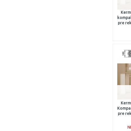
Kermi
kompak
pre re
1
Kermi
Kompak
pre re
7
N