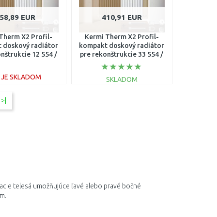
58,89 EUR
410,91 EUR
Therm X2 Profil-
Kermi Therm X2 Profil-
 doskový radiátor
kompakt doskový radiátor
nštrukcie 12 554 /
pre rekonštrukcie 33 554 /
0 FK012D509
1800 FK033D518
E JE SKLADOM
SKLADOM
DO KOŠÍKA
DO KOŠÍKA
>|
Porovnať
Porovnať
acie
telesá
umožňujúce
ľavé alebo
pravé
bočné
om
.