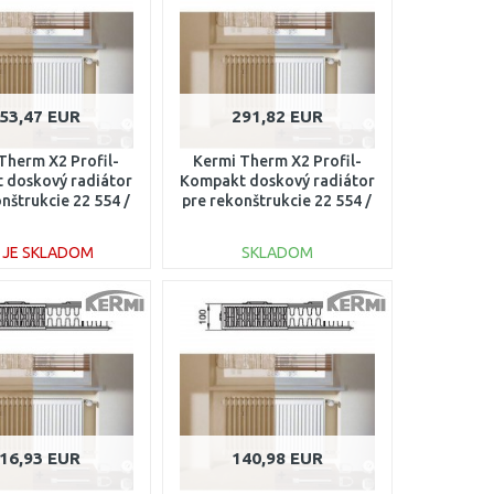
53,47 EUR
291,82 EUR
Therm X2 Profil-
Kermi Therm X2 Profil-
 doskový radiátor
Kompakt doskový radiátor
nštrukcie 22 554 /
pre rekonštrukcie 22 554 /
0 FK022D507
1800 FK022D518
E JE SKLADOM
SKLADOM
DO KOŠÍKA
DO KOŠÍKA
Porovnať
Porovnať
16,93 EUR
140,98 EUR