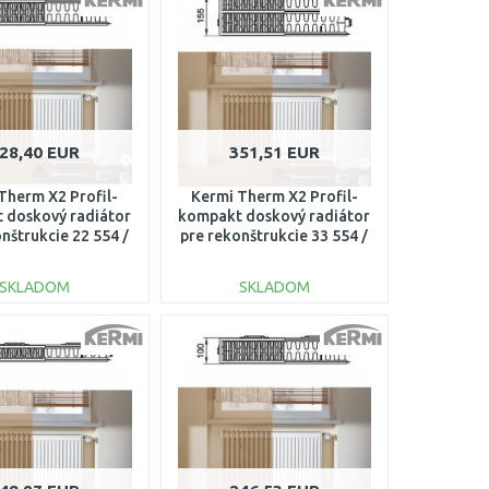
Porovnať
Porovnať
28,40 EUR
351,51 EUR
Therm X2 Profil-
Kermi Therm X2 Profil-
 doskový radiátor
kompakt doskový radiátor
nštrukcie 22 554 /
pre rekonštrukcie 33 554 /
0 FK022D505
1400 FK033D514
SKLADOM
SKLADOM
DO KOŠÍKA
DO KOŠÍKA
Porovnať
Porovnať