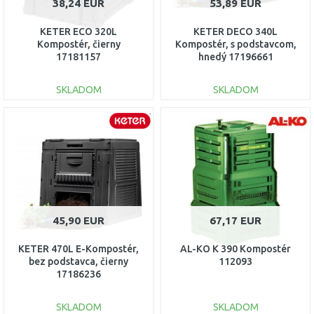
38,24 EUR
53,89 EUR
KETER ECO 320L
KETER DECO 340L
Kompostér, čierny
Kompostér, s podstavcom,
17181157
hnedý 17196661
SKLADOM
SKLADOM
DO KOŠÍKA
DO KOŠÍKA
Porovnať
Porovnať
45,90 EUR
67,17 EUR
KETER 470L E-Kompostér,
AL-KO K 390 Kompostér
bez podstavca, čierny
112093
17186236
SKLADOM
SKLADOM