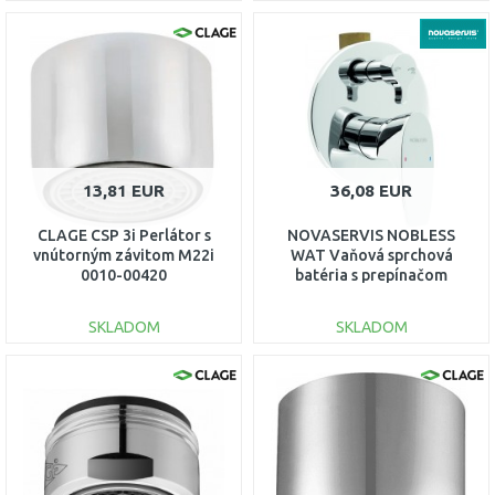
DO KOŠÍKA
DO KOŠÍKA
Porovnať
Porovnať
13,81 EUR
36,08 EUR
CLAGE CSP 3i Perlátor s
NOVASERVIS NOBLESS
vnútorným závitom M22i
WAT Vaňová sprchová
0010-00420
batéria s prepínačom
chróm 39050R,0
SKLADOM
SKLADOM
DO KOŠÍKA
DO KOŠÍKA
Porovnať
Porovnať