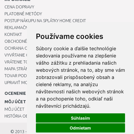
CENA DOPRAVY
PLATOBNÉ METÓDY
POSTUP NÁKUPU NA SPLÁTKY HOME CREDIT
REKLAMAČNÝ PORIADOK
KONTAKT
Používame cookies
OBCHODNÉ PODMIENKY
Súbory cookie a ďalšie technológie
OCHRANA OSOBNÝCH ÚDAJOV
VYVŔTANIE OTVORU DO DREZU PRE KUCHYNSKÚ BATÉRIU
sledovania používame na zlepšenie
VRÁTENIE TOVARU / REKLAMÁCIE
vášho zážitku z prehliadania našich
MAPA STRÁNOK
webových stránok, na to, aby sme vám
TOVAR PODĽA ZNAČIEK
zobrazovali prispôsobený obsah a
UPRAVIŤ MOJE PREDVOĽBY COOKIES
cielené reklamy, na analýzu
návštevnosti našich webových stránok
OCENENIE
a na pochopenie toho, odkiaľ naši
MÔJ ÚČET
návštevníci prichádzajú.
MÔJ ÚČET
HISTÓRIA OBJEDNÁVOK
Súhlasím
Odmietam
© 2013 - 2026
OKmarket.sk