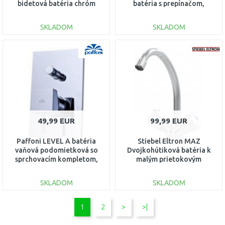
bidetová batéria chróm
batéria s prepínačom,
8011,0
chróm 40050R,0
SKLADOM
SKLADOM
DO KOŠÍKA
DO KOŠÍKA
Porovnať
Porovnať
49,99 EUR
99,99 EUR
Paffoni LEVEL A batéria
Stiebel Eltron MAZ
vaňová podomietková so
Dvojkohútiková batéria k
sprchovacím kompletom,
malým prietokovým
chróm LEA015CR
ohrievačom 205621
SKLADOM
SKLADOM
DO KOŠÍKA
DO KOŠÍKA
1
2
>
>|
Porovnať
Porovnať