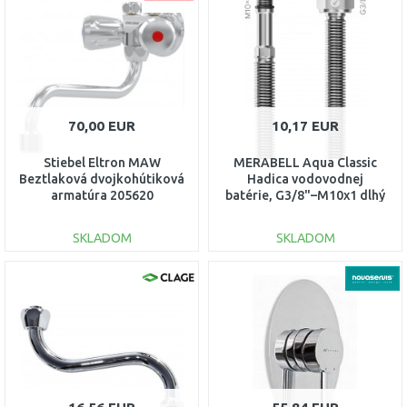
Porovnať
Porovnať
70,00 EUR
10,17 EUR
Stiebel Eltron MAW
MERABELL Aqua Classic
Beztlaková dvojkohútiková
Hadica vodovodnej
armatúra 205620
batérie, G3/8"–M10x1 dlhý
závit¨, 70 cm M0077
SKLADOM
SKLADOM
DO KOŠÍKA
DO KOŠÍKA
Porovnať
Porovnať