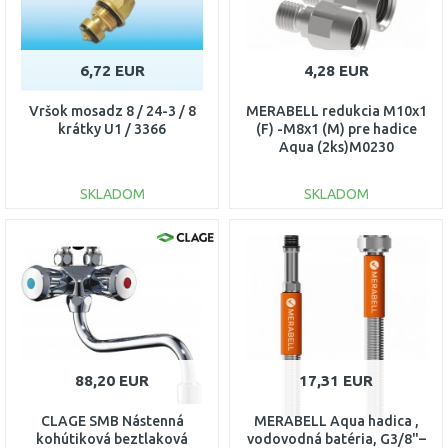
6,72 EUR
4,28 EUR
Vršok mosadz 8 / 24-3 / 8
MERABELL redukcia M10x1
krátky U1 / 3366
(F) -M8x1 (M) pre hadice
Aqua (2ks)M0230
SKLADOM
SKLADOM
DO KOŠÍKA
DO KOŠÍKA
Porovnať
Porovnať
88,20 EUR
17,31 EUR
CLAGE SMB Nástenná
MERABELL Aqua hadica ,
kohútiková beztlaková
vodovodná batéria, G3/8"–