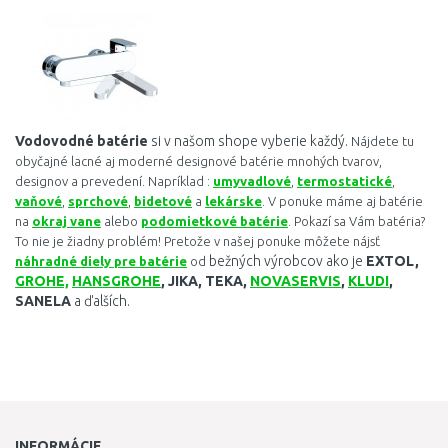
Vodovodné
batérie
si v našom shope vyberie každý.
Nájdete tu
obyčajné lacné aj moderné designové batérie mnohých tvarov,
designov a prevedení. Napríklad :
umyvadlové
,
termostatické
,
vaňové
,
sprchové
,
bidetové
a
lekárske
. V ponuke máme aj batérie
na
okraj vane
alebo
podomietkové batérie
. Pokazí sa Vám batéria?
To nie je žiadny problém! Pretože v našej ponuke môžete nájsť
bežných výrobcov ako je
EXTOL,
náhradné diely pre batérie
od
GROHE,
HANSGROHE
, JIKA, TEKA,
NOVASERVIS
,
KLUDI
,
SANELA
a ďalších.
INFORMÁCIE