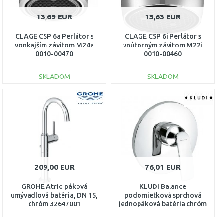
13,69 EUR
13,63 EUR
CLAGE CSP 6a Perlátor s
CLAGE CSP 6i Perlátor s
vonkajším závitom M24a
vnútorným závitom M22i
0010-00470
0010-00460
SKLADOM
SKLADOM
DO KOŠÍKA
DO KOŠÍKA
Porovnať
Porovnať
209,00 EUR
76,01 EUR
GROHE Atrio páková
KLUDI Balance
umývadlová batéria, DN 15,
podomietková sprchová
chróm 32647001
jednopáková batéria chróm
527180575