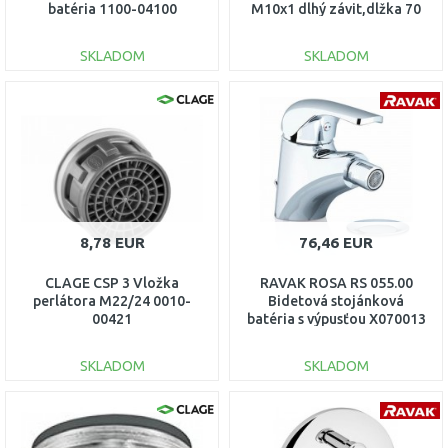
batéria 1100-04100
M10x1 dlhý závit,dlžka 70
cm M0012
SKLADOM
SKLADOM
DO KOŠÍKA
DO KOŠÍKA
Porovnať
Porovnať
8,78 EUR
76,46 EUR
CLAGE CSP 3 Vložka
RAVAK ROSA RS 055.00
perlátora M22/24 0010-
Bidetová stojánková
00421
batéria s výpusťou X070013
SKLADOM
SKLADOM
DO KOŠÍKA
DO KOŠÍKA
Porovnať
Porovnať