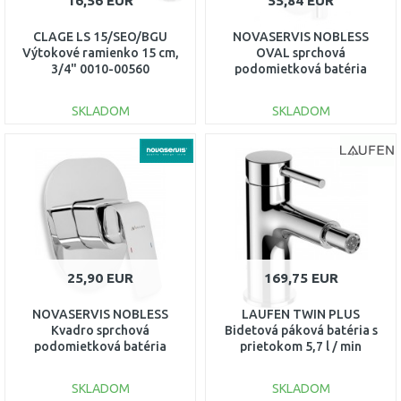
16,56 EUR
55,84 EUR
CLAGE LS 15/SEO/BGU
NOVASERVIS NOBLESS
Výtokové ramienko 15 cm,
OVAL sprchová
3/4" 0010-00560
podomietková batéria
chróm 32050,0
SKLADOM
SKLADOM
DO KOŠÍKA
DO KOŠÍKA
Porovnať
Porovnať
25,90 EUR
169,75 EUR
NOVASERVIS NOBLESS
LAUFEN TWIN PLUS
Kvadro sprchová
Bidetová páková batéria s
podomietková batéria
prietokom 5,7 l / min
chróm 35050,0
3.4162.1.004.111.1
SKLADOM
SKLADOM