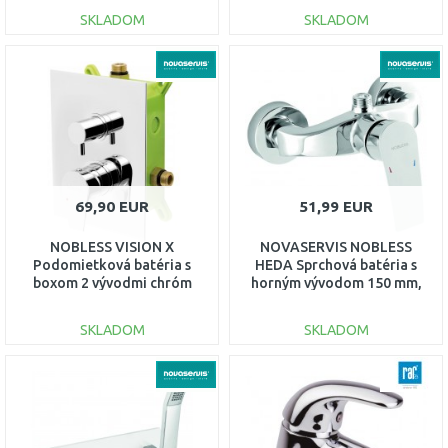
SKLADOM
SKLADOM
DO KOŠÍKA
DO KOŠÍKA
Porovnať
Porovnať
69,90 EUR
51,99 EUR
NOBLESS VISION X
NOVASERVIS NOBLESS
Podomietková batéria s
HEDA Sprchová batéria s
boxom 2 vývodmi chróm
horným vývodom 150 mm,
BOX42051R,0
chróm 40062/1,0
SKLADOM
SKLADOM
DO KOŠÍKA
DO KOŠÍKA
Porovnať
Porovnať