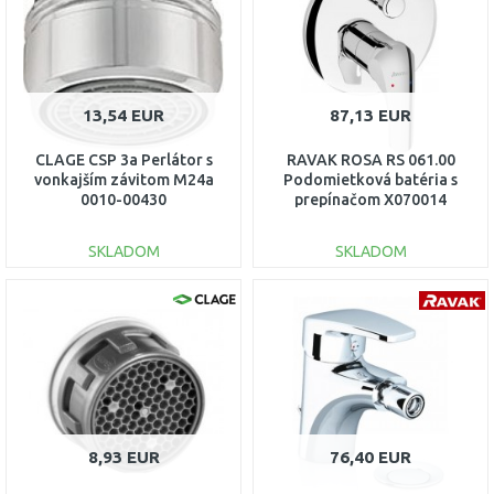
13,54 EUR
87,13 EUR
CLAGE CSP 3a Perlátor s
RAVAK ROSA RS 061.00
vonkajším závitom M24a
Podomietková batéria s
0010-00430
prepínačom X070014
SKLADOM
SKLADOM
DO KOŠÍKA
DO KOŠÍKA
Porovnať
Porovnať
8,93 EUR
76,40 EUR