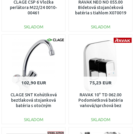
CLAGE CSP 6 Vložka
RAVAK NEO NO 055.00
perlátora M22/24 0010-
Bidetová stojančeková
00461
batéria s tiahlom X070019
SKLADOM
SKLADOM
DO KOŠÍKA
DO KOŠÍKA
Porovnať
Porovnať
102,90 EUR
75,23 EUR
CLAGE SNT Kohútiková
RAVAK 10° TD 062.00
beztlaková stojanková
Podomietková batéria
batéria s otočným
vaňová/sprchová bez
ramienkom 1100-02100
prepínača X07069
SKLADOM
SKLADOM
DO KOŠÍKA
DO KOŠÍKA