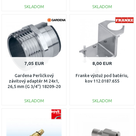
SKLADOM
SKLADOM
DO KOŠÍKA
DO KOŠÍKA
Porovnať
Porovnať
7,05 EUR
8,00 EUR
Gardena Perličkový
Franke výstuž pod batériu,
závitový adaptér M 24x1,
kov 112.0187.655
26,5 mm (G 3/4") 18209-20
SKLADOM
SKLADOM
DO KOŠÍKA
DO KOŠÍKA
Porovnať
Porovnať