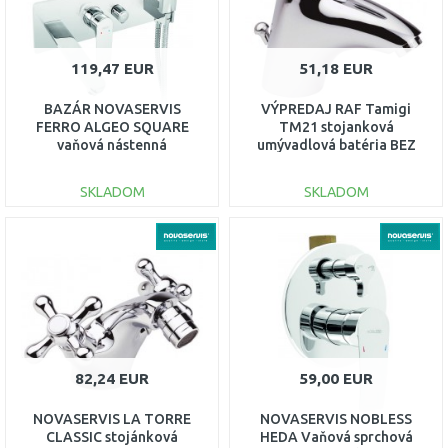
119,47 EUR
51,18 EUR
BAZÁR NOVASERVIS
VÝPREDAJ RAF Tamigi
FERRO ALGEO SQUARE
TM21 stojanková
vaňová nástenná
umývadlová batéria BEZ
podomietková batéria
ORIG. OBALU!!!
chróm 82220,0
SKLADOM
SKLADOM
DO KOŠÍKA
DO KOŠÍKA
Porovnať
Porovnať
82,24 EUR
59,00 EUR
NOVASERVIS LA TORRE
NOVASERVIS NOBLESS
CLASSIC stojánková
HEDA Vaňová sprchová