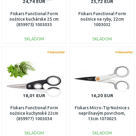
24,74 EUR
25,72 EUR
Fiskars Functional Form
Fiskars Functional Form
nožnice kuchárske 25 cm
nožnice na ryby, 22cm
(859975) 1003033
1003032
SKLADOM
SKLADOM
DO KOŠÍKA
DO KOŠÍKA
Porovnať
Porovnať
18,01 EUR
16,20 EUR
Fiskars Functional Form
Fiskars Micro-Tip Nožnice s
nožnice kuchynské 22cm
nepriľnavým povrchom,
(859977) 1003034
13cm 1070025
SKLADOM
SKLADOM