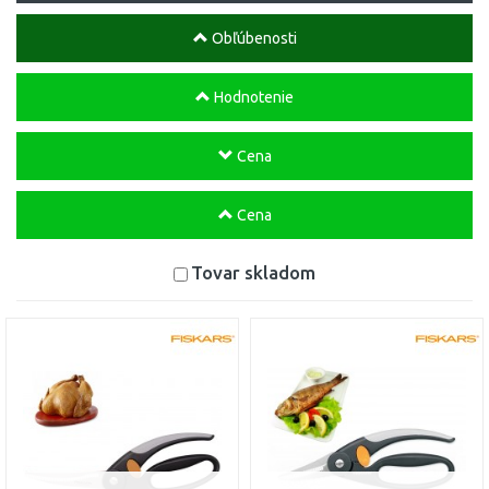
Obľúbenosti
Hodnotenie
Cena
Cena
Tovar skladom