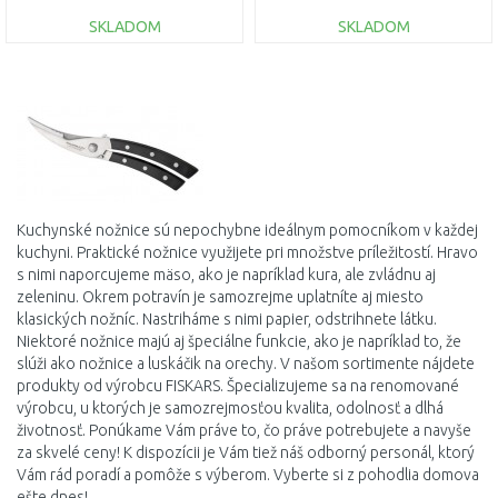
SKLADOM
SKLADOM
DO KOŠÍKA
DO KOŠÍKA
Porovnať
Porovnať
Kuchynské
nožnice sú
nepochybne
ideálnym
pomocníkom v
každej
kuchyni
.
Praktické
nožnice
využijete
pri množstve
príležitostí
.
Hravo
s
nimi
naporcujeme
mäso
,
ako
je
napríklad
kura
,
ale
zvládnu aj
zeleninu
.
Okrem
potravín
je samozrejme
uplatníte
aj
miesto
klasických
nožníc
.
Nastriháme
s
nimi
papier
,
odstrihnete
látku
.
Niektoré
nožnice
majú
aj špeciálne
funkcie, ako je
napríklad to,
že
slúži ako
nožnice
a
luskáčik
na
orechy
.
V
našom
sortimente
nájdete
produkty od
výrobcu
FISKARS
.
Špecializujeme sa
na
renomované
výrobcu
,
u ktorých je
samozrejmosťou
kvalita,
odolnosť
a
dlhá
životnosť
.
Ponúkame
Vám
práve
to
,
čo práve
potrebujete
a
navyše
za
skvelé
ceny
!
K
dispozícii
je
Vám tiež
náš
odborný personál
,
ktorý
Vám
rád poradí
a
pomôže
s výberom
.
Vyberte
si
z
pohodlia domova
ešte
dnes
!