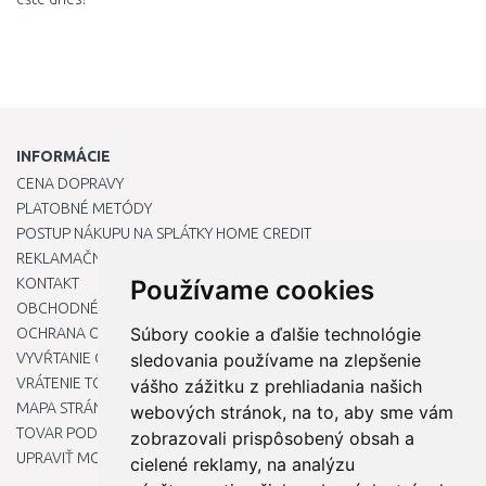
INFORMÁCIE
CENA DOPRAVY
PLATOBNÉ METÓDY
POSTUP NÁKUPU NA SPLÁTKY HOME CREDIT
REKLAMAČNÝ PORIADOK
KONTAKT
Používame cookies
OBCHODNÉ PODMIENKY
Súbory cookie a ďalšie technológie
OCHRANA OSOBNÝCH ÚDAJOV
VYVŔTANIE OTVORU DO DREZU PRE KUCHYNSKÚ BATÉRIU
sledovania používame na zlepšenie
VRÁTENIE TOVARU / REKLAMÁCIE
vášho zážitku z prehliadania našich
MAPA STRÁNOK
webových stránok, na to, aby sme vám
TOVAR PODĽA ZNAČIEK
zobrazovali prispôsobený obsah a
UPRAVIŤ MOJE PREDVOĽBY COOKIES
cielené reklamy, na analýzu