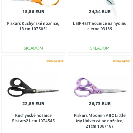
18,86 EUR
24,34 EUR
Fiskars Kuchynské nožnice,
LEIFHEIT nožnice na hydinu
18 cm 1075051
cierne 03139
SKLADOM
SKLADOM
DO KOŠÍKA
DO KOŠÍKA
Porovnať
Porovnať
22,89 EUR
26,73 EUR
Kuchynské nožnice
Fiskars Moomin ABC Little
Fiskars21 cm 1074545
My Univerzálne nožnice,
21cm 1067187