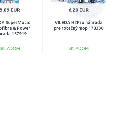
3,89 EUR
6,20 EUR
DA SuperMocio
VILEDA H2Pro náhrada
ofibre & Power
pre rotačný mop 178330
hrada 157919
SKLADOM
SKLADOM
DO KOŠÍKA
DO KOŠÍKA
Porovnať
Porovnať