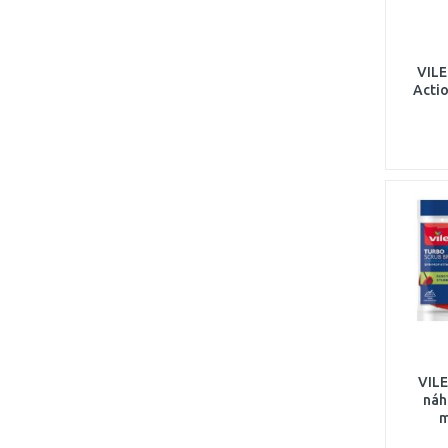
VILE
Acti
VILE
náh
m