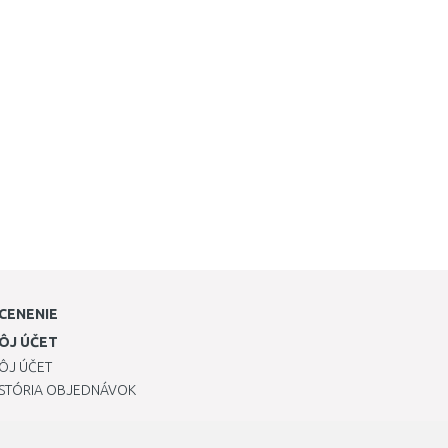
CENENIE
ÔJ ÚČET
ÔJ ÚČET
ISTÓRIA OBJEDNÁVOK