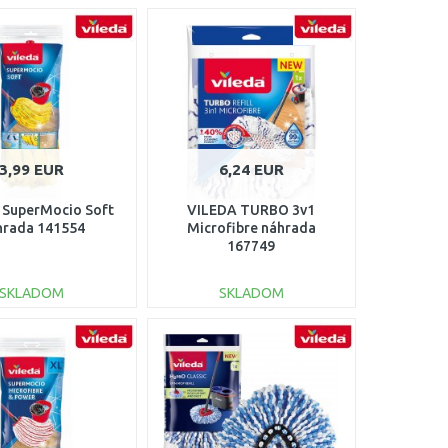
3,99 EUR
6,24 EUR
 SuperMocio Soft
VILEDA TURBO 3v1
hrada 141554
Microfibre náhrada
167749
SKLADOM
SKLADOM
DO KOŠÍKA
DO KOŠÍKA
Porovnať
Porovnať