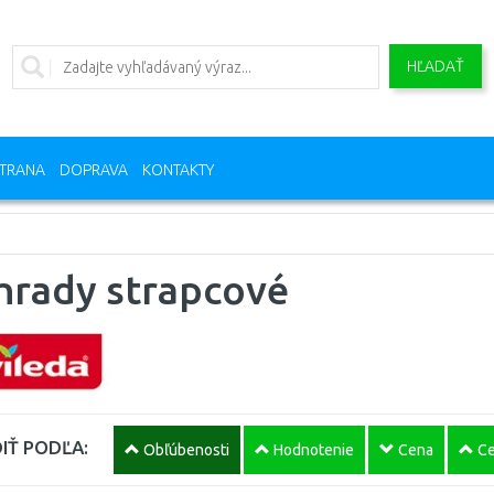
HĽADAŤ
TRANA
DOPRAVA
KONTAKTY
hrady strapcové
IŤ PODĽA:
Obľúbenosti
Hodnotenie
Cena
Ce