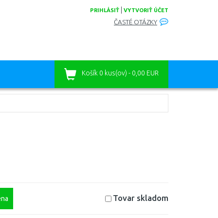
|
PRIHLÁSIŤ
VYTVORIŤ ÚČET
ČASTÉ OTÁZKY
Košík
0 kus(ov) - 0,00 EUR
Tovar skladom
na