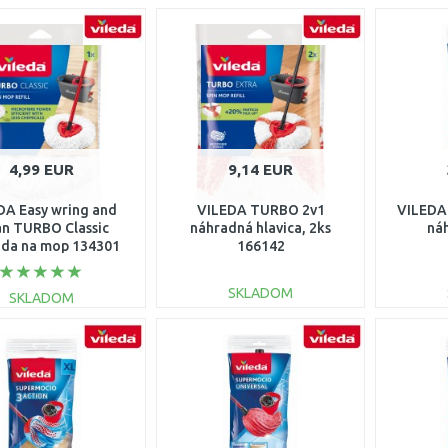
4,99 EUR
9,14 EUR
DA Easy wring and
VILEDA TURBO 2v1
VILEDA
an TURBO Classic
náhradná hlavica, 2ks
ná
ada na mop 134301
166142
SKLADOM
SKLADOM
DO KOŠÍKA
DO KOŠÍKA
Porovnať
Porovnať