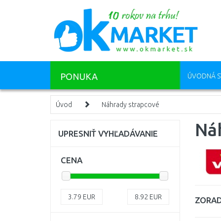
PONUKA
ÚVODNÁ S
Úvod
Náhrady strapcové
Ná
UPRESNIŤ VYHĽADÁVANIE
CENA
3.79
EUR
8.92
EUR
ZORAD